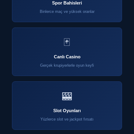
Spor Bahisleri
Binlerce maç ve yüksek oranlar
🃏
Canlı Casino
Gerçek krupiyerlerle oyun keyfi
🎰
Slot Oyunları
Yüzlerce slot ve jackpot fırsatı