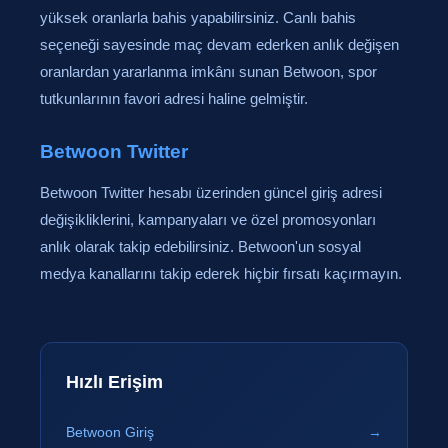
yüksek oranlarla bahis yapabilirsiniz. Canlı bahis
seçeneği sayesinde maç devam ederken anlık değişen
oranlardan yararlanma imkânı sunan Betwoon, spor
tutkunlarının favori adresi haline gelmiştir.
Betwoon Twitter
Betwoon Twitter hesabı üzerinden güncel giriş adresi
değişikliklerini, kampanyaları ve özel promosyonları
anlık olarak takip edebilirsiniz. Betwoon'un sosyal
medya kanallarını takip ederek hiçbir fırsatı kaçırmayın.
Hızlı Erişim
Betwoon Giriş