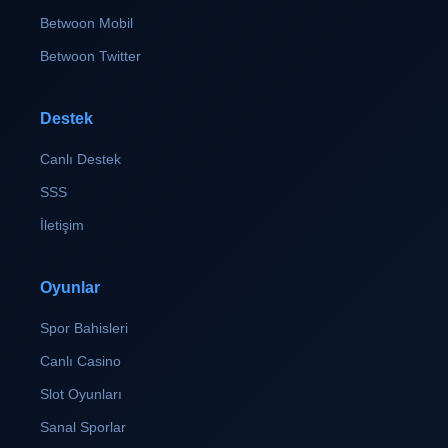
Betwoon Mobil
Betwoon Twitter
Destek
Canlı Destek
SSS
İletişim
Oyunlar
Spor Bahisleri
Canlı Casino
Slot Oyunları
Sanal Sporlar