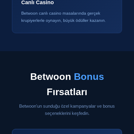
Canlı Casino
Betwoon canlı casino masalarında gerçek
krupiyerlerle oynayın, büyük ödüller kazanın.
Betwoon
Bonus
Fırsatları
Betwoon'un sunduğu özel kampanyalar ve bonus
seçeneklerini keşfedin.