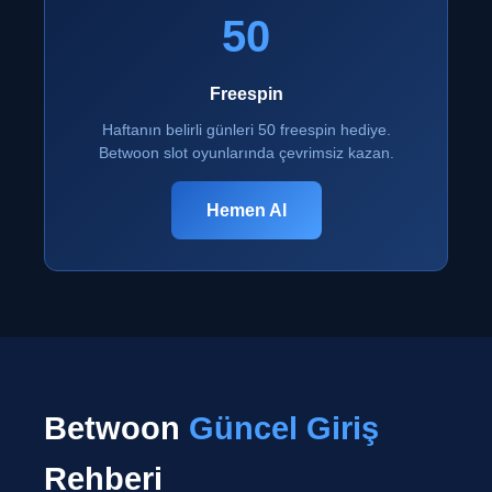
50
Freespin
Haftanın belirli günleri 50 freespin hediye.
Betwoon slot oyunlarında çevrimsiz kazan.
Hemen Al
Betwoon
Güncel Giriş
Rehberi