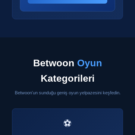
Betwoon
Oyun
Kategorileri
Betwoon'un sunduğu geniş oyun yelpazesini keşfedin.
⚽