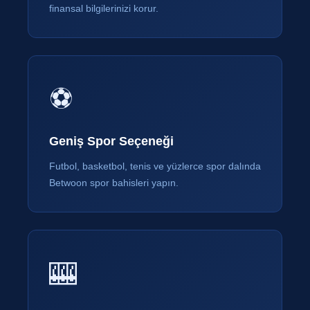
finansal bilgilerinizi korur.
⚽
Geniş Spor Seçeneği
Futbol, basketbol, tenis ve yüzlerce spor dalında
Betwoon spor bahisleri yapın.
🎰