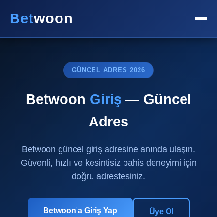
Bet
woon
GÜNCEL ADRES 2026
Betwoon
Giriş
— Güncel
Adres
Betwoon güncel giriş adresine anında ulaşın.
Güvenli, hızlı ve kesintisiz bahis deneyimi için
doğru adrestesiniz.
Betwoon'a Giriş Yap
Üye Ol