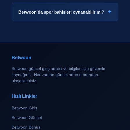
Betwoon yasal kısıtlamalar nedeniyle zaman
zaman adres değişikliğine gidebilmektedir. Güncel
Betwoon'da spor bahisleri oynanabilir mi?
adrese her zaman sitemizden ulaşabilirsiniz.
Betwoon geniş spor bahisleri seçeneği
sunmaktadır. Futbol, basketbol, tenis ve daha
fazlası için bahis yapabilirsiniz.
Betwoon
Betwoon güncel giriş adresi ve bilgileri için güvenilir
kaynağınız. Her zaman güncel adrese buradan
ulaşabilirsiniz.
Hızlı Linkler
Betwoon Giriş
Betwoon Güncel
Betwoon Bonus