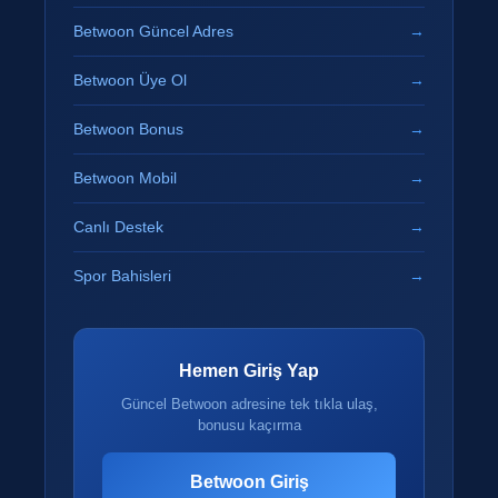
Betwoon Güncel Adres
Betwoon Üye Ol
Betwoon Bonus
Betwoon Mobil
Canlı Destek
Spor Bahisleri
Hemen Giriş Yap
Güncel Betwoon adresine tek tıkla ulaş,
bonusu kaçırma
Betwoon Giriş