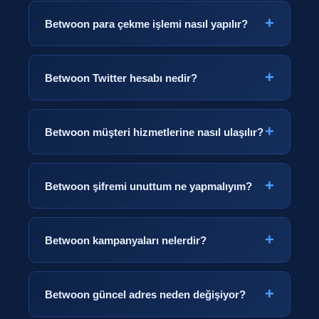
Betwoon banka havalesi, kredi kartı ve kripto para
gibi çeşitli ödeme yöntemlerini desteklemektedir.
Betwoon para çekme işlemi nasıl yapılır?
Betwoon hesabınızdan para çekmek için cüzdanım
bölümüne gidin ve çekim talebinizi oluşturun.
Betwoon Twitter hesabı nedir?
Betwoon güncel adres ve kampanya duyuruları
için resmi Twitter hesabını takip edebilirsiniz.
Betwoon müşteri hizmetlerine nasıl ulaşılır?
Betwoon canlı destek hattı 7/24 hizmet
vermektedir. Siteye girerek canlı sohbet
Betwoon şifremi unuttum ne yapmalıyım?
başlatabilirsiniz.
Betwoon giriş sayfasındaki şifremi unuttum
seçeneğine tıklayarak e-posta adresinize sıfırlama
Betwoon kampanyaları nelerdir?
bağlantısı alabilirsiniz.
Betwoon yatırım bonusu, kayıp bonusu, freespin
ve özel kampanyalar gibi çeşitli promosyonlar
Betwoon güncel adres neden değişiyor?
sunmaktadır.