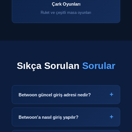
Çark Oyunları
Rulet ve çeşitli masa oyunları
Sıkça Sorulan
Sorular
Betwoon güncel giriş adresi nedir?
Betwoon güncel giriş adresi
tr.453betwoonresmi.com olarak güncellenmektedir.
Betwoon'a nasıl giriş yapılır?
Siteye erişim sorunu yaşadığınızda bu adresi
kullanabilirsiniz.
Betwoon'a giriş yapmak için güncel adresi