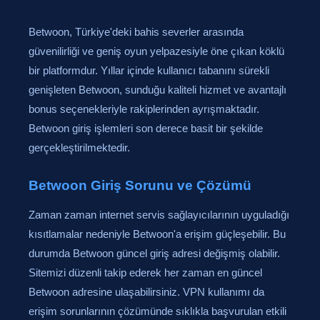
Betwoon, Türkiye'deki bahis severler arasında
güvenilirliği ve geniş oyun yelpazesiyle öne çıkan köklü
bir platformdur. Yıllar içinde kullanıcı tabanını sürekli
genişleten Betwoon, sunduğu kaliteli hizmet ve avantajlı
bonus seçenekleriyle rakiplerinden ayrışmaktadır.
Betwoon giriş işlemleri son derece basit bir şekilde
gerçekleştirilmektedir.
Betwoon Giriş Sorunu ve Çözümü
Zaman zaman internet servis sağlayıcılarının uyguladığı
kısıtlamalar nedeniyle Betwoon'a erişim güçleşebilir. Bu
durumda Betwoon güncel giriş adresi değişmiş olabilir.
Sitemizi düzenli takip ederek her zaman en güncel
Betwoon adresine ulaşabilirsiniz. VPN kullanımı da
erişim sorunlarının çözümünde sıklıkla başvurulan etkili