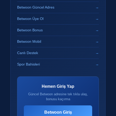
Betwoon Güncel Adres
Betwoon Üye Ol
Betwoon Bonus
Betwoon Mobil
Canlı Destek
Spor Bahisleri
Hemen Giriş Yap
Güncel Betwoon adresine tek tıkla ulaş,
bonusu kaçırma
Betwoon Giriş