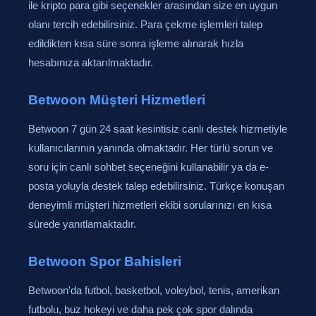
ile kripto para gibi seçenekler arasından size en uygun
olanı tercih edebilirsiniz. Para çekme işlemleri talep
edildikten kısa süre sonra işleme alınarak hızla
hesabınıza aktarılmaktadır.
Betwoon Müşteri Hizmetleri
Betwoon 7 gün 24 saat kesintisiz canlı destek hizmetiyle
kullanıcılarının yanında olmaktadır. Her türlü sorun ve
soru için canlı sohbet seçeneğini kullanabilir ya da e-
posta yoluyla destek talep edebilirsiniz. Türkçe konuşan
deneyimli müşteri hizmetleri ekibi sorularınızı en kısa
sürede yanıtlamaktadır.
Betwoon Spor Bahisleri
Betwoon'da futbol, basketbol, voleybol, tenis, amerikan
futbolu, buz hokeyi ve daha pek çok spor dalında