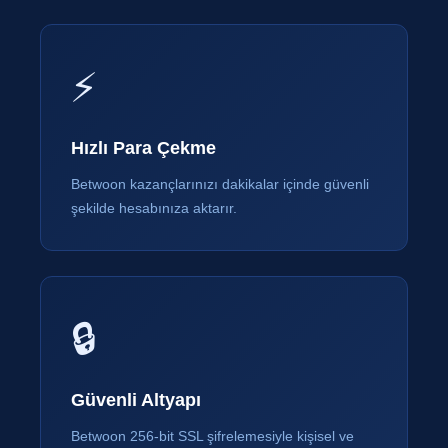
⚡
Hızlı Para Çekme
Betwoon kazançlarınızı dakikalar içinde güvenli
şekilde hesabınıza aktarır.
🔒
Güvenli Altyapı
Betwoon 256-bit SSL şifrelemesiyle kişisel ve