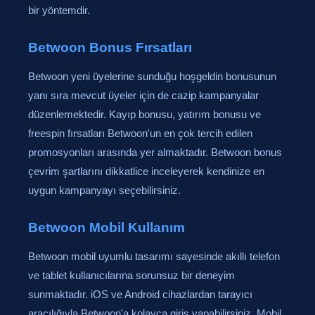
bir yöntemdir.
Betwoon Bonus Fırsatları
Betwoon yeni üyelerine sunduğu hoşgeldin bonusunun
yanı sıra mevcut üyeler için de cazip kampanyalar
düzenlemektedir. Kayıp bonusu, yatırım bonusu ve
freespin fırsatları Betwoon'un en çok tercih edilen
promosyonları arasında yer almaktadır. Betwoon bonus
çevrim şartlarını dikkatlice inceleyerek kendinize en
uygun kampanyayı seçebilirsiniz.
Betwoon Mobil Kullanım
Betwoon mobil uyumlu tasarımı sayesinde akıllı telefon
ve tablet kullanıcılarına sorunsuz bir deneyim
sunmaktadır. iOS ve Android cihazlardan tarayıcı
aracılığıyla Betwoon'a kolayca giriş yapabilirsiniz. Mobil