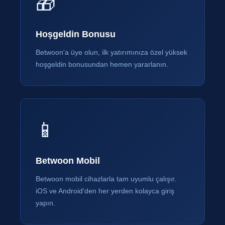
🎁
Hoşgeldin Bonusu
Betwoon'a üye olun, ilk yatırımınıza özel yüksek
hoşgeldin bonusundan hemen yararlanın.
📱
Betwoon Mobil
Betwoon mobil cihazlarla tam uyumlu çalışır.
iOS ve Android'den her yerden kolayca giriş
yapın.