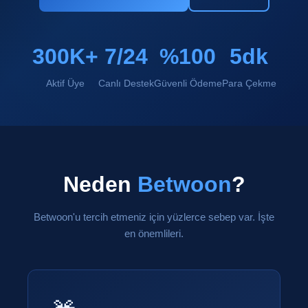
300K+
7/24
%100
5dk
Aktif Üye
Canlı Destek
Güvenli Ödeme
Para Çekme
Neden
Betwoon
?
Betwoon'u tercih etmeniz için yüzlerce sebep var. İşte
en önemlileri.