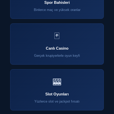
Spor Bahisleri
Binlerce maç ve yüksek oranlar
🃏
Canlı Casino
Gerçek krupiyerlerle oyun keyfi
🎰
Slot Oyunları
Yüzlerce slot ve jackpot fırsatı