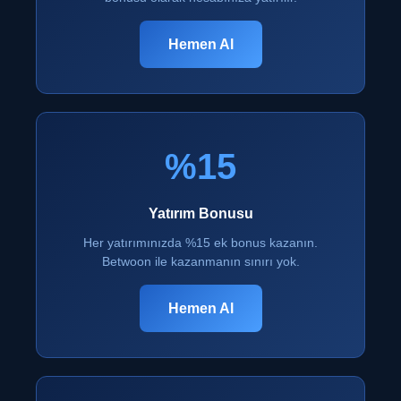
Hemen Al
%15
Yatırım Bonusu
Her yatırımınızda %15 ek bonus kazanın.
Betwoon ile kazanmanın sınırı yok.
Hemen Al