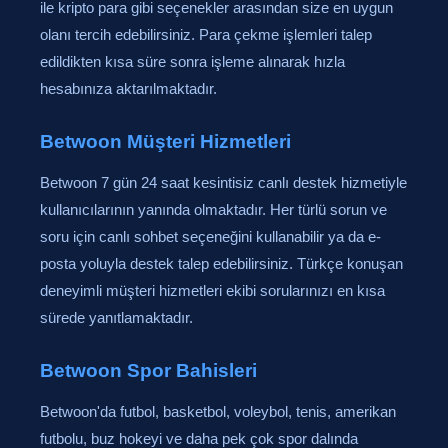
ile kripto para gibi seçenekler arasından size en uygun
olanı tercih edebilirsiniz. Para çekme işlemleri talep
edildikten kısa süre sonra işleme alınarak hızla
hesabınıza aktarılmaktadır.
Betwoon Müşteri Hizmetleri
Betwoon 7 gün 24 saat kesintisiz canlı destek hizmetiyle
kullanıcılarının yanında olmaktadır. Her türlü sorun ve
soru için canlı sohbet seçeneğini kullanabilir ya da e-
posta yoluyla destek talep edebilirsiniz. Türkçe konuşan
deneyimli müşteri hizmetleri ekibi sorularınızı en kısa
sürede yanıtlamaktadır.
Betwoon Spor Bahisleri
Betwoon'da futbol, basketbol, voleybol, tenis, amerikan
futbolu, buz hokeyi ve daha pek çok spor dalında