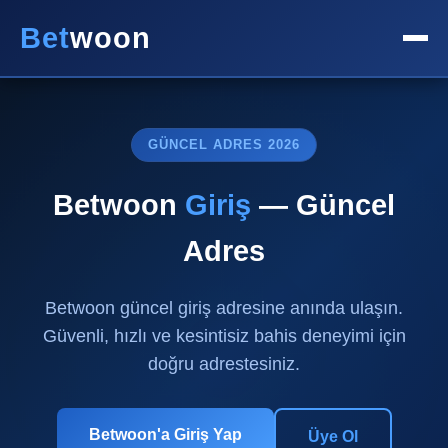
Bet
woon
GÜNCEL ADRES 2026
Betwoon
Giriş
— Güncel
Adres
Betwoon güncel giriş adresine anında ulaşın.
Güvenli, hızlı ve kesintisiz bahis deneyimi için
doğru adrestesiniz.
Betwoon'a Giriş Yap
Üye Ol