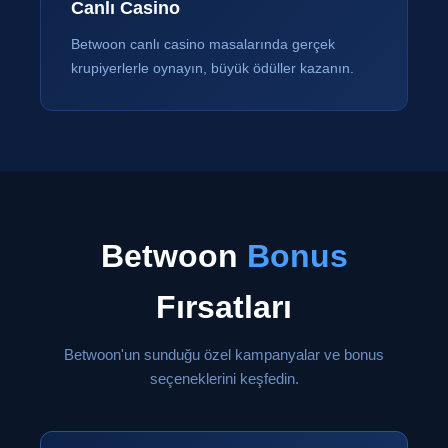
Canlı Casino
Betwoon canlı casino masalarında gerçek
krupiyerlerle oynayın, büyük ödüller kazanın.
Betwoon
Bonus
Fırsatları
Betwoon'un sunduğu özel kampanyalar ve bonus
seçeneklerini keşfedin.