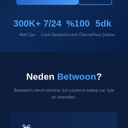
300K+
7/24
%100
5dk
Aktif Üye
Canlı Destek
Güvenli Ödeme
Para Çekme
Neden
Betwoon
?
Betwoon'u tercih etmeniz için yüzlerce sebep var. İşte
en önemlileri.