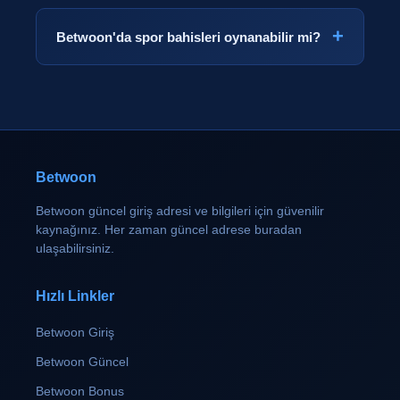
Betwoon yasal kısıtlamalar nedeniyle zaman
zaman adres değişikliğine gidebilmektedir. Güncel
Betwoon'da spor bahisleri oynanabilir mi?
adrese her zaman sitemizden ulaşabilirsiniz.
Betwoon geniş spor bahisleri seçeneği
sunmaktadır. Futbol, basketbol, tenis ve daha
fazlası için bahis yapabilirsiniz.
Betwoon
Betwoon güncel giriş adresi ve bilgileri için güvenilir
kaynağınız. Her zaman güncel adrese buradan
ulaşabilirsiniz.
Hızlı Linkler
Betwoon Giriş
Betwoon Güncel
Betwoon Bonus