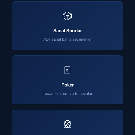
🎲
Sanal Sporlar
7/24 sanal bahis seçenekleri
🃏
Poker
Texas Hold'em ve turnuvalar
🎡