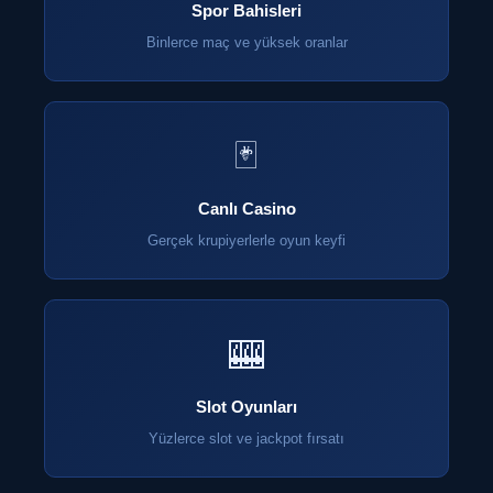
Spor Bahisleri
Binlerce maç ve yüksek oranlar
🃏
Canlı Casino
Gerçek krupiyerlerle oyun keyfi
🎰
Slot Oyunları
Yüzlerce slot ve jackpot fırsatı