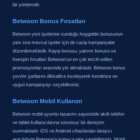
bir yöntemdir.
Betwoon Bonus Fırsatları
Betwoon yeni üyelerine sunduğu hoşgeldin bonusunun
yanı sıra mevcut üyeler için de cazip kampanyalar
düzenlemektedir. Kayıp bonusu, yatırım bonusu ve
freespin fırsatları Betwoon'un en çok tercih edilen
promosyonları arasında yer almaktadır. Betwoon bonus
çevrim şartlarını dikkatlice inceleyerek kendinize en
uygun kampanyayı seçebilirsiniz.
Betwoon Mobil Kullanım
Betwoon mobil uyumlu tasarımı sayesinde akıllı telefon
ve tablet kullanıcılarına sorunsuz bir deneyim
sunmaktadır. iOS ve Android cihazlardan tarayıcı
aracılığıyla Betwoon'a kolayca giriş yapabilirsiniz. Mobil