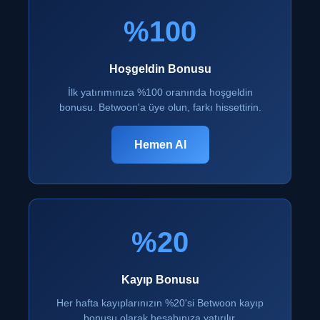
%100
Hoşgeldin Bonusu
İlk yatırımınıza %100 oranında hoşgeldin
bonusu. Betwoon'a üye olun, farkı hissettirin.
Hemen Al
%20
Kayıp Bonusu
Her hafta kayıplarınızın %20'si Betwoon kayıp
bonusu olarak hesabınıza yatırılır.