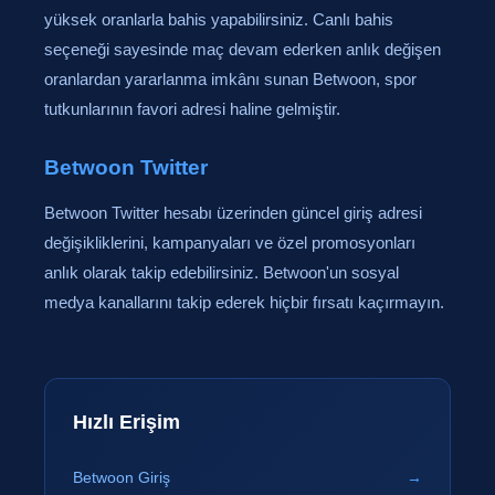
yüksek oranlarla bahis yapabilirsiniz. Canlı bahis
seçeneği sayesinde maç devam ederken anlık değişen
oranlardan yararlanma imkânı sunan Betwoon, spor
tutkunlarının favori adresi haline gelmiştir.
Betwoon Twitter
Betwoon Twitter hesabı üzerinden güncel giriş adresi
değişikliklerini, kampanyaları ve özel promosyonları
anlık olarak takip edebilirsiniz. Betwoon'un sosyal
medya kanallarını takip ederek hiçbir fırsatı kaçırmayın.
Hızlı Erişim
Betwoon Giriş