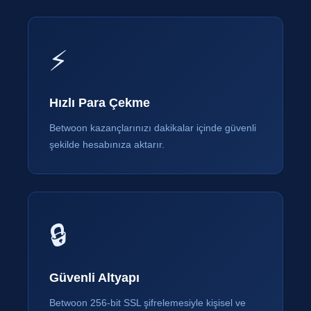
⚡
Hızlı Para Çekme
Betwoon kazançlarınızı dakikalar içinde güvenli
şekilde hesabınıza aktarır.
🔒
Güvenli Altyapı
Betwoon 256-bit SSL şifrelemesiyle kişisel ve