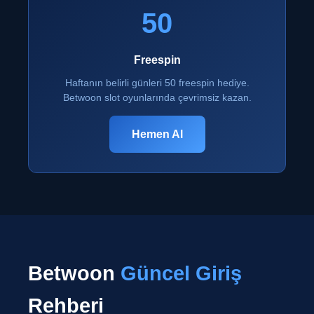
50
Freespin
Haftanın belirli günleri 50 freespin hediye.
Betwoon slot oyunlarında çevrimsiz kazan.
Hemen Al
Betwoon
Güncel Giriş
Rehberi