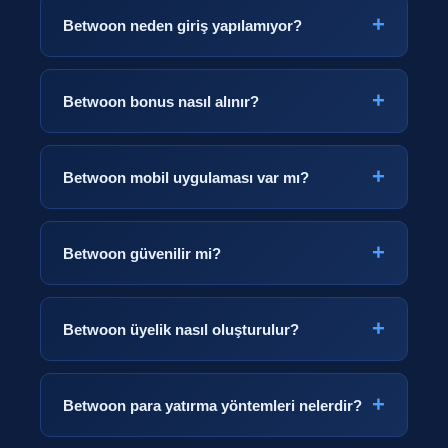
tarayıcınıza yazın, kullanıcı adı ve şifrenizle
Betwoon neden giriş yapılamıyor?
oturum açın.
Betwoon'a erişim sorunu yaşıyorsanız güncel
adres değişmiş olabilir. Güncel adres için sitemizi
Betwoon bonus nasıl alınır?
takip edin.
Betwoon'da üyelik sonrası hoşgeldin bonusu
otomatik olarak tanımlanır. Detaylar için bonuslar
Betwoon mobil uygulaması var mı?
sayfasını inceleyin.
Betwoon mobil uyumlu bir platformdur. Tarayıcı
üzerinden mobil cihazlardan kolayca erişebilirsiniz.
Betwoon güvenilir mi?
Betwoon lisanslı bir platform olarak güvenli
altyapıyla hizmet vermektedir.
Betwoon üyelik nasıl oluşturulur?
Betwoon güncel adresine girerek üye ol butonuna
tıklayın, bilgilerinizi doldurun ve hesabınızı
Betwoon para yatırma yöntemleri nelerdir?
oluşturun.