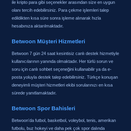
ile kripto para gibi seçenekler arasından size en uygun
olanı tercih edebilirsiniz. Para çekme işlemleri talep
edildikten kısa süre sonra işleme alınarak hızla
hesabınıza aktarılmaktadır.
Betwoon Müşteri Hizmetleri
Betwoon 7 gün 24 saat kesintisiz canlı destek hizmetiyle
kullanıcılarının yanında olmaktadır. Her türlü sorun ve
soru için canlı sohbet seçeneğini kullanabilir ya da e-
posta yoluyla destek talep edebilirsiniz. Türkçe konuşan
deneyimli müşteri hizmetleri ekibi sorularınızı en kısa
sürede yanıtlamaktadır.
Betwoon Spor Bahisleri
Betwoon'da futbol, basketbol, voleybol, tenis, amerikan
futbolu, buz hokeyi ve daha pek çok spor dalında