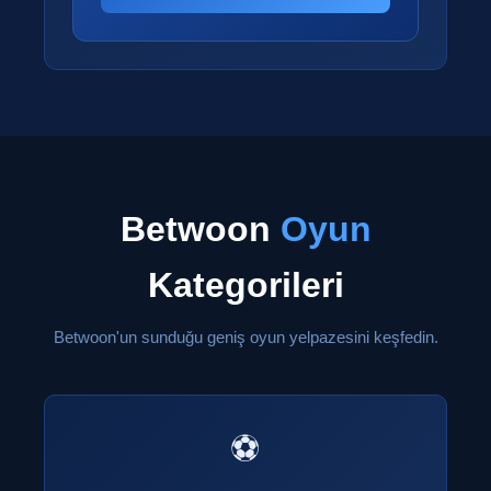
Betwoon
Oyun
Kategorileri
Betwoon'un sunduğu geniş oyun yelpazesini keşfedin.
⚽