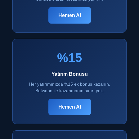
Hemen Al
%15
Yatırım Bonusu
Her yatırımınızda %15 ek bonus kazanın.
Betwoon ile kazanmanın sınırı yok.
Hemen Al