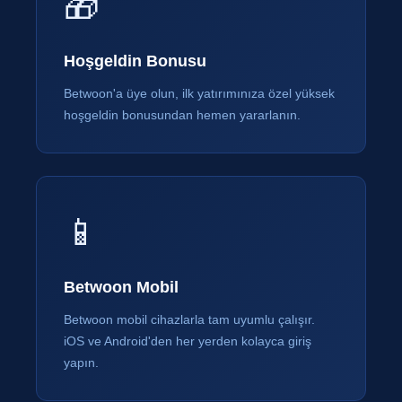
🎁
Hoşgeldin Bonusu
Betwoon'a üye olun, ilk yatırımınıza özel yüksek
hoşgeldin bonusundan hemen yararlanın.
📱
Betwoon Mobil
Betwoon mobil cihazlarla tam uyumlu çalışır.
iOS ve Android'den her yerden kolayca giriş
yapın.