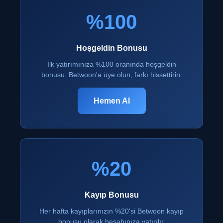
%100
Hoşgeldin Bonusu
İlk yatırımınıza %100 oranında hoşgeldin
bonusu. Betwoon'a üye olun, farkı hissettirin.
Hemen Al
%20
Kayıp Bonusu
Her hafta kayıplarınızın %20'si Betwoon kayıp
bonusu olarak hesabınıza yatırılır.