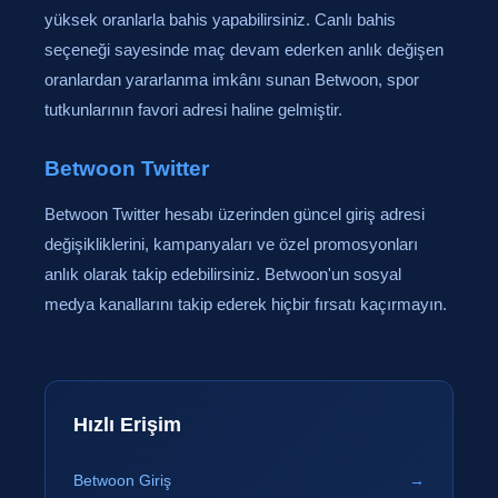
yüksek oranlarla bahis yapabilirsiniz. Canlı bahis
seçeneği sayesinde maç devam ederken anlık değişen
oranlardan yararlanma imkânı sunan Betwoon, spor
tutkunlarının favori adresi haline gelmiştir.
Betwoon Twitter
Betwoon Twitter hesabı üzerinden güncel giriş adresi
değişikliklerini, kampanyaları ve özel promosyonları
anlık olarak takip edebilirsiniz. Betwoon'un sosyal
medya kanallarını takip ederek hiçbir fırsatı kaçırmayın.
Hızlı Erişim
Betwoon Giriş