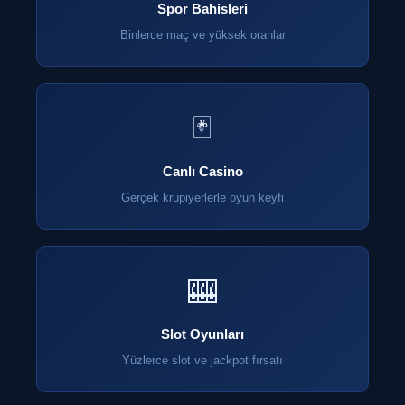
Spor Bahisleri
Binlerce maç ve yüksek oranlar
🃏
Canlı Casino
Gerçek krupiyerlerle oyun keyfi
🎰
Slot Oyunları
Yüzlerce slot ve jackpot fırsatı