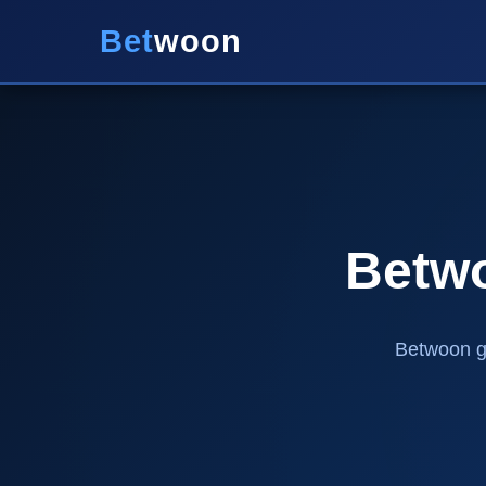
Bet
woon
Betw
Betwoon gü