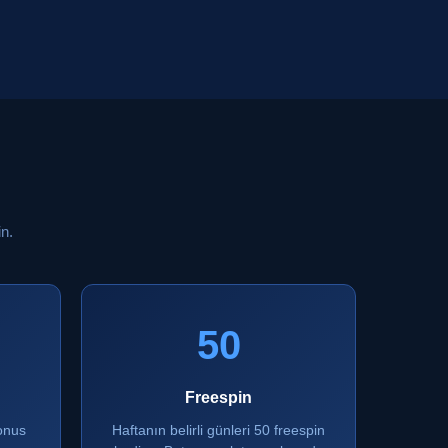
n.
50
Freespin
onus
Haftanın belirli günleri 50 freespin