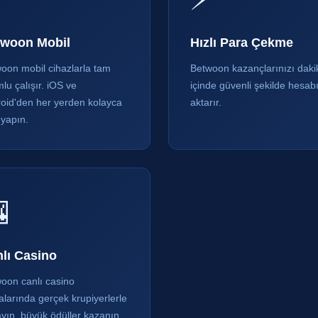
twoon Mobil
Hızlı Para Çekme
oon mobil cihazlarla tam
Betwoon kazançlarınızı daki
lu çalışır. iOS ve
içinde güvenli şekilde hesab
oid'den her yerden kolayca
aktarır.
 yapın.

lı Casino
oon canlı casino
larında gerçek krupiyerlerle
yın, büyük ödüller kazanın.