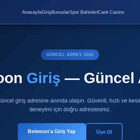
Anasayfa
Giriş
Bonuslar
Spor Bahisleri
Canlı Casino
GÜNCEL ADRES 2026
oon
Giriş
— Güncel 
ncel giriş adresine anında ulaşın. Güvenli, hızlı ve kesin
deneyimi için doğru adrestesiniz.
Betwoon'a Giriş Yap
Üye Ol