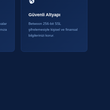
Güvenli Altyapı
kalar
Betwoon 256-bit SSL
ınıza
şifrelemesiyle kişisel ve finansal
bilgilerinizi korur.