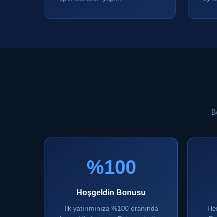
B
%100
Hoşgeldin Bonusu
İlk yatırımınıza %100 oranında
Her