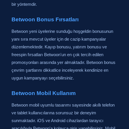
bir yöntemdir.
Betwoon Bonus Fırsatları
Betwoon yeni üyelerine sunduğu hoşgeldin bonusunun
yanı sıra mevcut üyeler için de cazip kampanyalar
düzenlemektedir. Kayıp bonusu, yatırım bonusu ve
freespin fırsatları Betwoon'un en çok tercih edilen
promosyonları arasında yer almaktadır. Betwoon bonus
çevrim şartlarını dikkatlice inceleyerek kendinize en
uygun kampanyayı seçebilirsiniz.
Betwoon Mobil Kullanım
Betwoon mobil uyumlu tasarımı sayesinde akıllı telefon
ve tablet kullanıcılarına sorunsuz bir deneyim
sunmaktadır. iOS ve Android cihazlardan tarayıcı
aracılığıyla Betwoon'a kolayca giriş yapabilirsiniz. Mobil