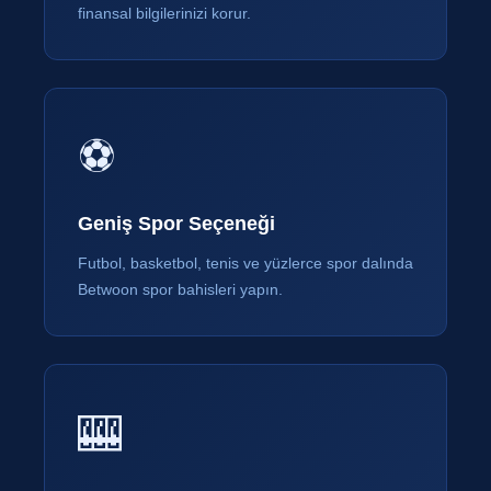
finansal bilgilerinizi korur.
⚽
Geniş Spor Seçeneği
Futbol, basketbol, tenis ve yüzlerce spor dalında
Betwoon spor bahisleri yapın.
🎰