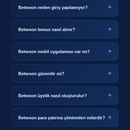
tarayıcınıza yazın, kullanıcı adı ve şifrenizle
Betwoon neden giriş yapılamıyor?
oturum açın.
Betwoon'a erişim sorunu yaşıyorsanız güncel
adres değişmiş olabilir. Güncel adres için sitemizi
Betwoon bonus nasıl alınır?
takip edin.
Betwoon'da üyelik sonrası hoşgeldin bonusu
otomatik olarak tanımlanır. Detaylar için bonuslar
Betwoon mobil uygulaması var mı?
sayfasını inceleyin.
Betwoon mobil uyumlu bir platformdur. Tarayıcı
üzerinden mobil cihazlardan kolayca erişebilirsiniz.
Betwoon güvenilir mi?
Betwoon lisanslı bir platform olarak güvenli
altyapıyla hizmet vermektedir.
Betwoon üyelik nasıl oluşturulur?
Betwoon güncel adresine girerek üye ol butonuna
tıklayın, bilgilerinizi doldurun ve hesabınızı
Betwoon para yatırma yöntemleri nelerdir?
oluşturun.