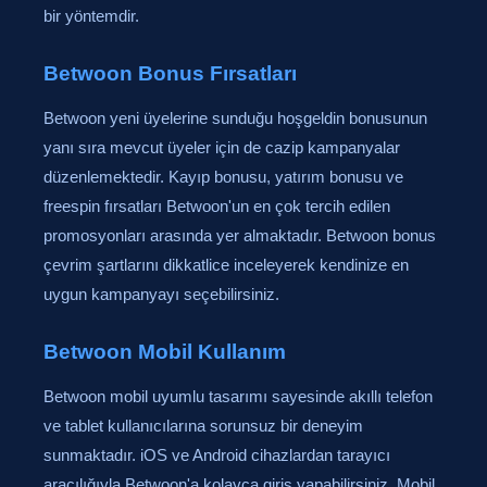
bir yöntemdir.
Betwoon Bonus Fırsatları
Betwoon yeni üyelerine sunduğu hoşgeldin bonusunun
yanı sıra mevcut üyeler için de cazip kampanyalar
düzenlemektedir. Kayıp bonusu, yatırım bonusu ve
freespin fırsatları Betwoon'un en çok tercih edilen
promosyonları arasında yer almaktadır. Betwoon bonus
çevrim şartlarını dikkatlice inceleyerek kendinize en
uygun kampanyayı seçebilirsiniz.
Betwoon Mobil Kullanım
Betwoon mobil uyumlu tasarımı sayesinde akıllı telefon
ve tablet kullanıcılarına sorunsuz bir deneyim
sunmaktadır. iOS ve Android cihazlardan tarayıcı
aracılığıyla Betwoon'a kolayca giriş yapabilirsiniz. Mobil