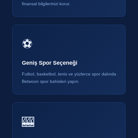
finansal bilgilerinizi korur.
⚽
Geniş Spor Seçeneği
Futbol, basketbol, tenis ve yüzlerce spor dalında
Betwoon spor bahisleri yapın.
🎰