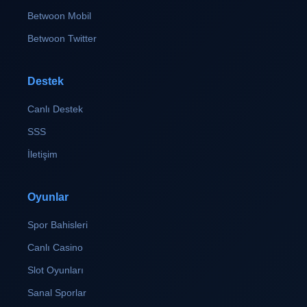
Betwoon Mobil
Betwoon Twitter
Destek
Canlı Destek
SSS
İletişim
Oyunlar
Spor Bahisleri
Canlı Casino
Slot Oyunları
Sanal Sporlar