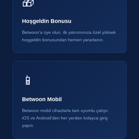
🎁
Hoşgeldin Bonusu
Betwoon'a üye olun, ilk yatırımınıza özel yüksek
hoşgeldin bonusundan hemen yararlanın.
📱
Betwoon Mobil
Betwoon mobil cihazlarla tam uyumlu çalışır.
iOS ve Android'den her yerden kolayca giriş
yapın.