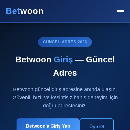
Bet
woon
GÜNCEL ADRES 2026
Betwoon
Giriş
— Güncel
Adres
Betwoon güncel giriş adresine anında ulaşın.
Güvenli, hızlı ve kesintisiz bahis deneyimi için
doğru adrestesiniz.
Betwoon'a Giriş Yap
Üye Ol