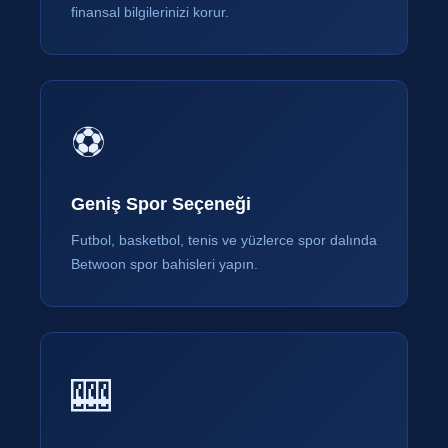
finansal bilgilerinizi korur.
⚽
Geniş Spor Seçeneği
Futbol, basketbol, tenis ve yüzlerce spor dalında
Betwoon spor bahisleri yapın.
🎰