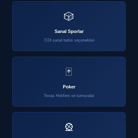
🎲
Sanal Sporlar
7/24 sanal bahis seçenekleri
🃏
Poker
Texas Hold'em ve turnuvalar
🎡