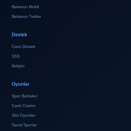
Betwoon Mobil
Betwoon Twitter
Destek
Canlı Destek
SSS
İletişim
Oyunlar
Spor Bahisleri
Canlı Casino
Slot Oyunları
Sanal Sporlar