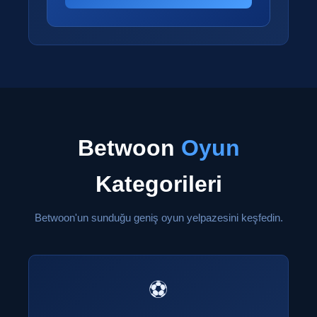
Betwoon
Oyun
Kategorileri
Betwoon'un sunduğu geniş oyun yelpazesini keşfedin.
⚽