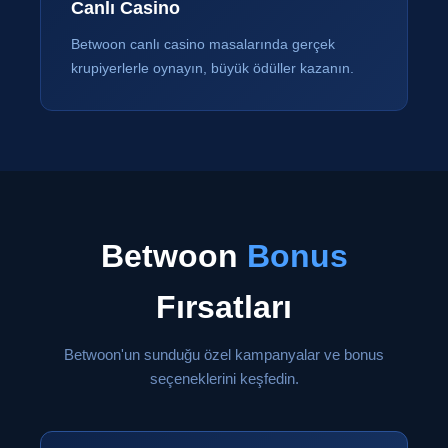
Canlı Casino
Betwoon canlı casino masalarında gerçek
krupiyerlerle oynayın, büyük ödüller kazanın.
Betwoon
Bonus
Fırsatları
Betwoon'un sunduğu özel kampanyalar ve bonus
seçeneklerini keşfedin.