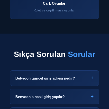
Çark Oyunları
Rulet ve çeşitli masa oyunları
Sıkça Sorulan
Sorular
Betwoon güncel giriş adresi nedir?
Betwoon güncel giriş adresi
tr.453betwoonresmi.com olarak güncellenmektedir.
Betwoon'a nasıl giriş yapılır?
Siteye erişim sorunu yaşadığınızda bu adresi
kullanabilirsiniz.
Betwoon'a giriş yapmak için güncel adresi