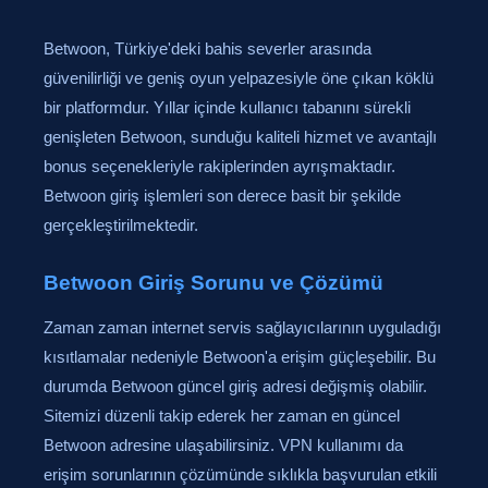
Betwoon, Türkiye'deki bahis severler arasında
güvenilirliği ve geniş oyun yelpazesiyle öne çıkan köklü
bir platformdur. Yıllar içinde kullanıcı tabanını sürekli
genişleten Betwoon, sunduğu kaliteli hizmet ve avantajlı
bonus seçenekleriyle rakiplerinden ayrışmaktadır.
Betwoon giriş işlemleri son derece basit bir şekilde
gerçekleştirilmektedir.
Betwoon Giriş Sorunu ve Çözümü
Zaman zaman internet servis sağlayıcılarının uyguladığı
kısıtlamalar nedeniyle Betwoon'a erişim güçleşebilir. Bu
durumda Betwoon güncel giriş adresi değişmiş olabilir.
Sitemizi düzenli takip ederek her zaman en güncel
Betwoon adresine ulaşabilirsiniz. VPN kullanımı da
erişim sorunlarının çözümünde sıklıkla başvurulan etkili