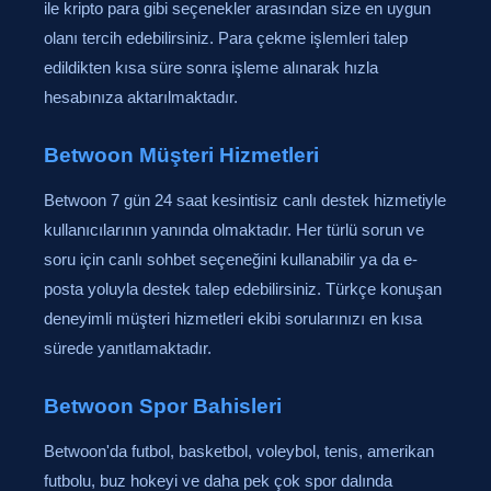
ile kripto para gibi seçenekler arasından size en uygun
olanı tercih edebilirsiniz. Para çekme işlemleri talep
edildikten kısa süre sonra işleme alınarak hızla
hesabınıza aktarılmaktadır.
Betwoon Müşteri Hizmetleri
Betwoon 7 gün 24 saat kesintisiz canlı destek hizmetiyle
kullanıcılarının yanında olmaktadır. Her türlü sorun ve
soru için canlı sohbet seçeneğini kullanabilir ya da e-
posta yoluyla destek talep edebilirsiniz. Türkçe konuşan
deneyimli müşteri hizmetleri ekibi sorularınızı en kısa
sürede yanıtlamaktadır.
Betwoon Spor Bahisleri
Betwoon'da futbol, basketbol, voleybol, tenis, amerikan
futbolu, buz hokeyi ve daha pek çok spor dalında