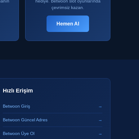
manın
hediye. Betwoon slot oyunlarında
çevrimsiz kazan.
Hemen Al
Hızlı Erişim
Betwoon Giriş
Betwoon Güncel Adres
Betwoon Üye Ol