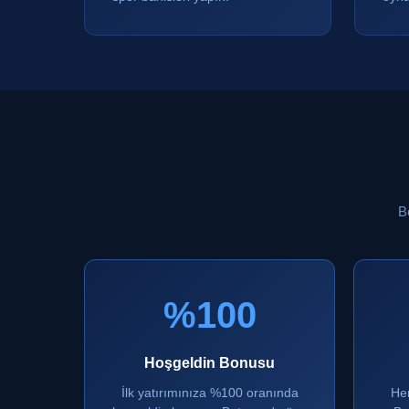
B
%100
Hoşgeldin Bonusu
İlk yatırımınıza %100 oranında
Her