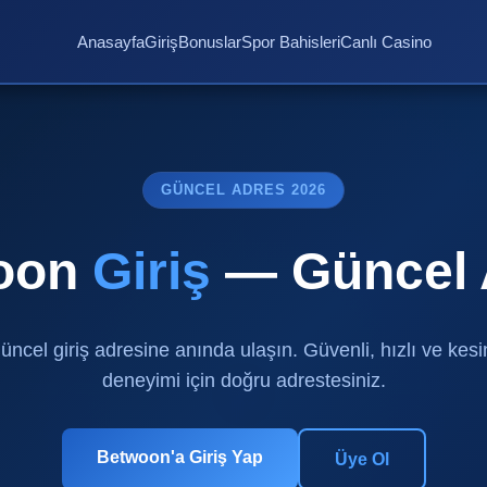
Anasayfa
Giriş
Bonuslar
Spor Bahisleri
Canlı Casino
GÜNCEL ADRES 2026
oon
Giriş
— Güncel 
ncel giriş adresine anında ulaşın. Güvenli, hızlı ve kesin
deneyimi için doğru adrestesiniz.
Betwoon'a Giriş Yap
Üye Ol