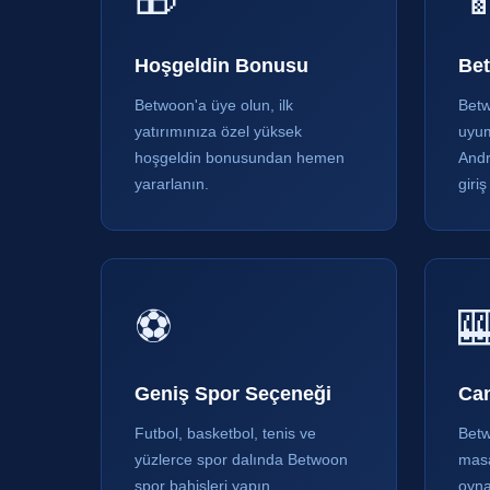
Hoşgeldin Bonusu
Be
Betwoon'a üye olun, ilk
Betw
yatırımınıza özel yüksek
uyum
hoşgeldin bonusundan hemen
Andr
yararlanın.
giriş
⚽

Geniş Spor Seçeneği
Can
Futbol, basketbol, tenis ve
Betw
yüzlerce spor dalında Betwoon
masa
spor bahisleri yapın.
oyna