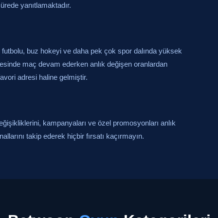
sürede yanıtlamaktadır.
n futbolu, buz hokeyi ve daha pek çok spor dalında yüksek
sayesinde maç devam ederken anlık değişen oranlardan
ori adresi haline gelmiştir.
ğişikliklerini, kampanyaları ve özel promosyonları anlık
llarını takip ederek hiçbir fırsatı kaçırmayın.