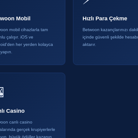
twoon Mobil
Hızlı Para Çekme
oon mobil cihazlarla tam
Betwoon kazançlarınızı daki
lu çalışır. iOS ve
içinde güvenli şekilde hesab
oid'den her yerden kolayca
aktarır.
 yapın.

lı Casino
oon canlı casino
larında gerçek krupiyerlerle
yın, büyük ödüller kazanın.