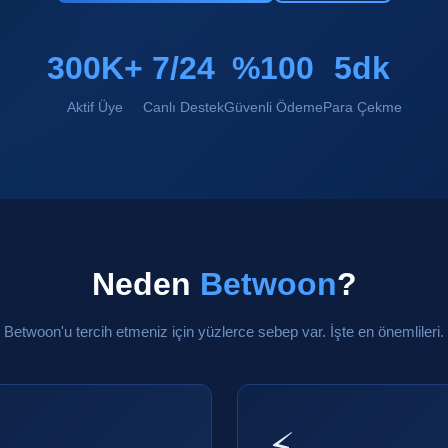
300K+
7/24
%100
5dk
Aktif Üye
Canlı Destek
Güvenli Ödeme
Para Çekme
Neden
Betwoon
?
Betwoon'u tercih etmeniz için yüzlerce sebep var. İşte en önemlileri.

⚡