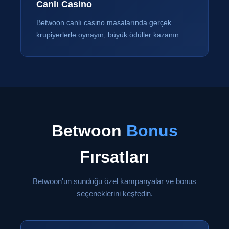
Canlı Casino
Betwoon canlı casino masalarında gerçek
krupiyerlerle oynayın, büyük ödüller kazanın.
Betwoon
Bonus
Fırsatları
Betwoon'un sunduğu özel kampanyalar ve bonus
seçeneklerini keşfedin.