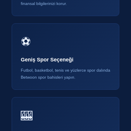
finansal bilgilerinizi korur.
⚽
Geniş Spor Seçeneği
Futbol, basketbol, tenis ve yüzlerce spor dalında
Betwoon spor bahisleri yapın.
🎰