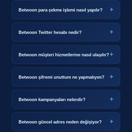
Betwoon banka havalesi, kredi kartı ve kripto para
gibi çeşitli ödeme yöntemlerini desteklemektedir.
Betwoon para çekme işlemi nasıl yapılır?
Betwoon hesabınızdan para çekmek için cüzdanım
bölümüne gidin ve çekim talebinizi oluşturun.
Betwoon Twitter hesabı nedir?
Betwoon güncel adres ve kampanya duyuruları
için resmi Twitter hesabını takip edebilirsiniz.
Betwoon müşteri hizmetlerine nasıl ulaşılır?
Betwoon canlı destek hattı 7/24 hizmet
vermektedir. Siteye girerek canlı sohbet
Betwoon şifremi unuttum ne yapmalıyım?
başlatabilirsiniz.
Betwoon giriş sayfasındaki şifremi unuttum
seçeneğine tıklayarak e-posta adresinize sıfırlama
Betwoon kampanyaları nelerdir?
bağlantısı alabilirsiniz.
Betwoon yatırım bonusu, kayıp bonusu, freespin
ve özel kampanyalar gibi çeşitli promosyonlar
Betwoon güncel adres neden değişiyor?
sunmaktadır.