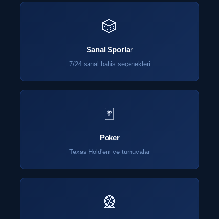
🎲
Sanal Sporlar
7/24 sanal bahis seçenekleri
🃏
Poker
Texas Hold'em ve turnuvalar
🎡