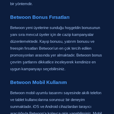
bir yöntemdir.
Betwoon Bonus Fırsatları
Betwoon yeni üyelerine sunduğu hoşgeldin bonusunun
yanı sıra mevcut üyeler için de cazip kampanyalar
düzenlemektedir. Kayıp bonusu, yatırım bonusu ve
freespin fırsatları Betwoon'un en çok tercih edilen
promosyonları arasında yer almaktadır. Betwoon bonus
çevrim şartlarını dikkatlice inceleyerek kendinize en
uygun kampanyayı seçebilirsiniz.
Betwoon Mobil Kullanım
Betwoon mobil uyumlu tasarımı sayesinde akıllı telefon
ve tablet kullanıcılarına sorunsuz bir deneyim
sunmaktadır. iOS ve Android cihazlardan tarayıcı
aracılığıyla Betwoon'a kolayca giriş yapabilirsiniz. Mobil