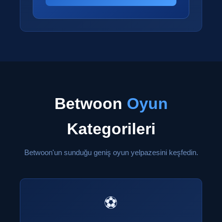
Betwoon
Oyun
Kategorileri
Betwoon'un sunduğu geniş oyun yelpazesini keşfedin.
⚽