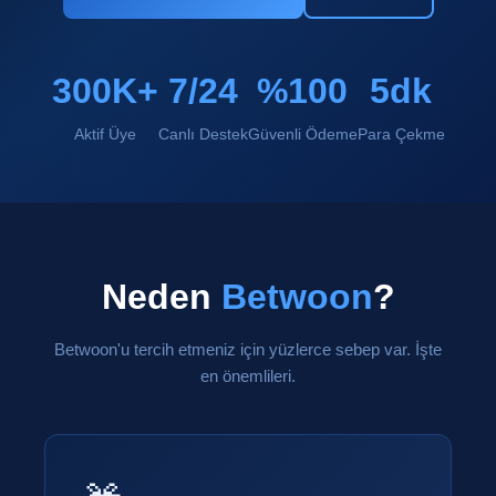
300K+
7/24
%100
5dk
Aktif Üye
Canlı Destek
Güvenli Ödeme
Para Çekme
Neden
Betwoon
?
Betwoon'u tercih etmeniz için yüzlerce sebep var. İşte
en önemlileri.