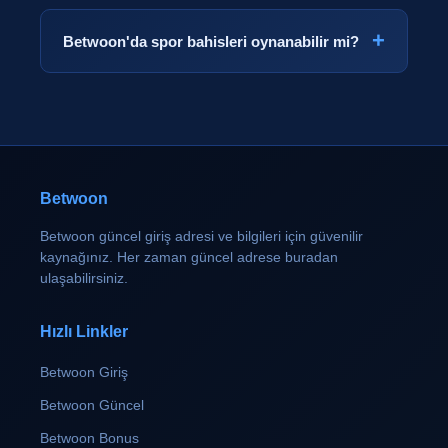
Betwoon yasal kısıtlamalar nedeniyle zaman
zaman adres değişikliğine gidebilmektedir. Güncel
Betwoon'da spor bahisleri oynanabilir mi?
adrese her zaman sitemizden ulaşabilirsiniz.
Betwoon geniş spor bahisleri seçeneği
sunmaktadır. Futbol, basketbol, tenis ve daha
fazlası için bahis yapabilirsiniz.
Betwoon
Betwoon güncel giriş adresi ve bilgileri için güvenilir
kaynağınız. Her zaman güncel adrese buradan
ulaşabilirsiniz.
Hızlı Linkler
Betwoon Giriş
Betwoon Güncel
Betwoon Bonus