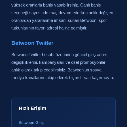
yüksek oranlarla bahis yapabilirsiniz. Canlı bahis
seçeneği sayesinde maç devam ederken anlık değişen
oranlardan yararlanma imkânı sunan Betwoon, spor
tutkunlarının favori adresi haline gelmiştir.
Betwoon Twitter
Betwoon Twitter hesabı üzerinden güncel giriş adresi
değişikliklerini, kampanyaları ve özel promosyonları
anlık olarak takip edebilirsiniz. Betwoon'un sosyal
medya kanallarını takip ederek hiçbir fırsatı kaçırmayın.
Hızlı Erişim
Betwoon Giriş