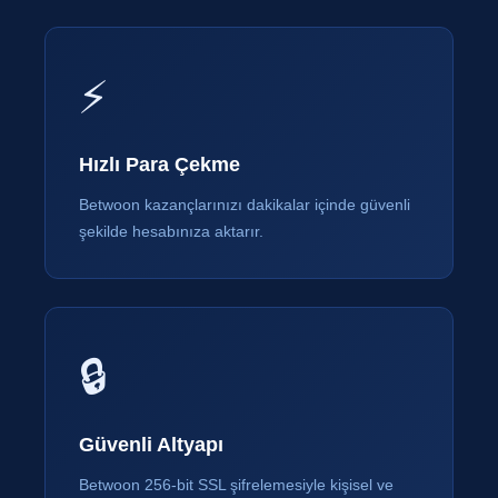
⚡
Hızlı Para Çekme
Betwoon kazançlarınızı dakikalar içinde güvenli
şekilde hesabınıza aktarır.
🔒
Güvenli Altyapı
Betwoon 256-bit SSL şifrelemesiyle kişisel ve