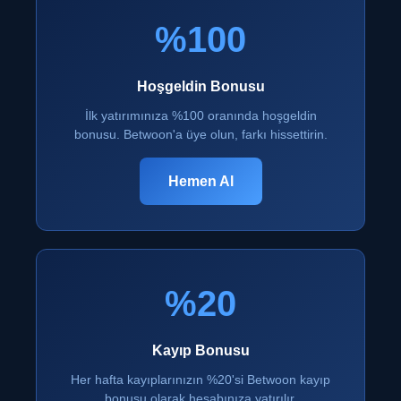
%100
Hoşgeldin Bonusu
İlk yatırımınıza %100 oranında hoşgeldin
bonusu. Betwoon'a üye olun, farkı hissettirin.
Hemen Al
%20
Kayıp Bonusu
Her hafta kayıplarınızın %20'si Betwoon kayıp
bonusu olarak hesabınıza yatırılır.