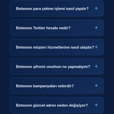
Betwoon banka havalesi, kredi kartı ve kripto para
gibi çeşitli ödeme yöntemlerini desteklemektedir.
Betwoon para çekme işlemi nasıl yapılır?
Betwoon hesabınızdan para çekmek için cüzdanım
bölümüne gidin ve çekim talebinizi oluşturun.
Betwoon Twitter hesabı nedir?
Betwoon güncel adres ve kampanya duyuruları
için resmi Twitter hesabını takip edebilirsiniz.
Betwoon müşteri hizmetlerine nasıl ulaşılır?
Betwoon canlı destek hattı 7/24 hizmet
vermektedir. Siteye girerek canlı sohbet
Betwoon şifremi unuttum ne yapmalıyım?
başlatabilirsiniz.
Betwoon giriş sayfasındaki şifremi unuttum
seçeneğine tıklayarak e-posta adresinize sıfırlama
Betwoon kampanyaları nelerdir?
bağlantısı alabilirsiniz.
Betwoon yatırım bonusu, kayıp bonusu, freespin
ve özel kampanyalar gibi çeşitli promosyonlar
Betwoon güncel adres neden değişiyor?
sunmaktadır.