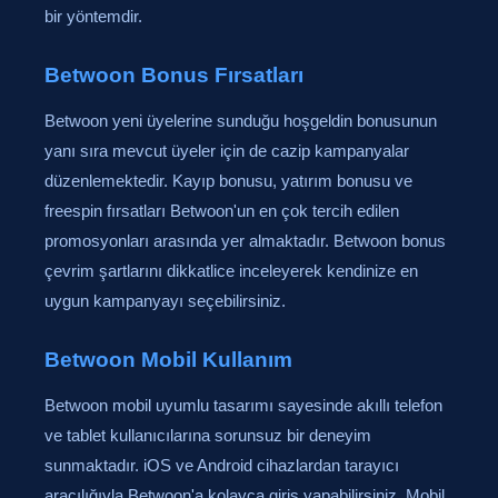
bir yöntemdir.
Betwoon Bonus Fırsatları
Betwoon yeni üyelerine sunduğu hoşgeldin bonusunun
yanı sıra mevcut üyeler için de cazip kampanyalar
düzenlemektedir. Kayıp bonusu, yatırım bonusu ve
freespin fırsatları Betwoon'un en çok tercih edilen
promosyonları arasında yer almaktadır. Betwoon bonus
çevrim şartlarını dikkatlice inceleyerek kendinize en
uygun kampanyayı seçebilirsiniz.
Betwoon Mobil Kullanım
Betwoon mobil uyumlu tasarımı sayesinde akıllı telefon
ve tablet kullanıcılarına sorunsuz bir deneyim
sunmaktadır. iOS ve Android cihazlardan tarayıcı
aracılığıyla Betwoon'a kolayca giriş yapabilirsiniz. Mobil