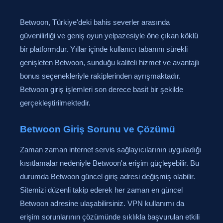
Betwoon, Türkiye'deki bahis severler arasında
güvenilirliği ve geniş oyun yelpazesiyle öne çıkan köklü
bir platformdur. Yıllar içinde kullanıcı tabanını sürekli
genişleten Betwoon, sunduğu kaliteli hizmet ve avantajlı
bonus seçenekleriyle rakiplerinden ayrışmaktadır.
Betwoon giriş işlemleri son derece basit bir şekilde
gerçekleştirilmektedir.
Betwoon Giriş Sorunu ve Çözümü
Zaman zaman internet servis sağlayıcılarının uyguladığı
kısıtlamalar nedeniyle Betwoon'a erişim güçleşebilir. Bu
durumda Betwoon güncel giriş adresi değişmiş olabilir.
Sitemizi düzenli takip ederek her zaman en güncel
Betwoon adresine ulaşabilirsiniz. VPN kullanımı da
erişim sorunlarının çözümünde sıklıkla başvurulan etkili