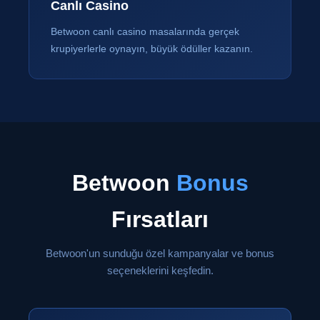
Canlı Casino
Betwoon canlı casino masalarında gerçek
krupiyerlerle oynayın, büyük ödüller kazanın.
Betwoon
Bonus
Fırsatları
Betwoon'un sunduğu özel kampanyalar ve bonus
seçeneklerini keşfedin.