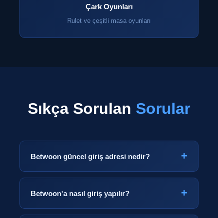
Çark Oyunları
Rulet ve çeşitli masa oyunları
Sıkça Sorulan
Sorular
Betwoon güncel giriş adresi nedir?
Betwoon güncel giriş adresi
tr.453betwoonresmi.com olarak güncellenmektedir.
Betwoon'a nasıl giriş yapılır?
Siteye erişim sorunu yaşadığınızda bu adresi
kullanabilirsiniz.
Betwoon'a giriş yapmak için güncel adresi