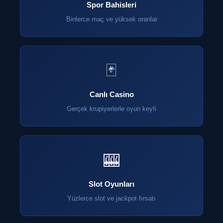
Spor Bahisleri
Binlerce maç ve yüksek oranlar
🃏
Canlı Casino
Gerçek krupiyerlerle oyun keyfi
🎰
Slot Oyunları
Yüzlerce slot ve jackpot fırsatı