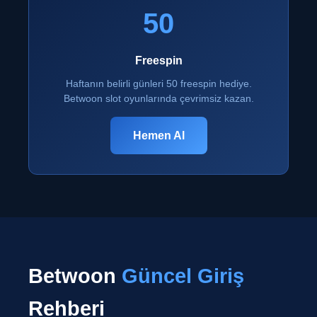
50
Freespin
Haftanın belirli günleri 50 freespin hediye.
Betwoon slot oyunlarında çevrimsiz kazan.
Hemen Al
Betwoon
Güncel Giriş
Rehberi