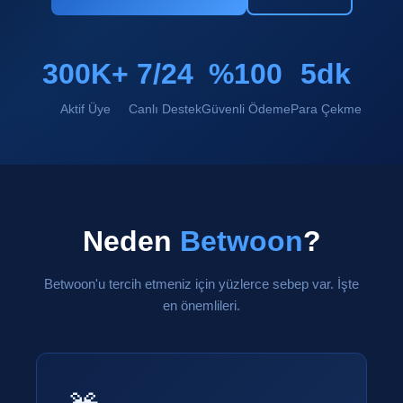
300K+
7/24
%100
5dk
Aktif Üye
Canlı Destek
Güvenli Ödeme
Para Çekme
Neden
Betwoon
?
Betwoon'u tercih etmeniz için yüzlerce sebep var. İşte
en önemlileri.