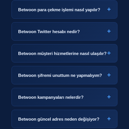
Betwoon banka havalesi, kredi kartı ve kripto para
gibi çeşitli ödeme yöntemlerini desteklemektedir.
Betwoon para çekme işlemi nasıl yapılır?
Betwoon hesabınızdan para çekmek için cüzdanım
bölümüne gidin ve çekim talebinizi oluşturun.
Betwoon Twitter hesabı nedir?
Betwoon güncel adres ve kampanya duyuruları
için resmi Twitter hesabını takip edebilirsiniz.
Betwoon müşteri hizmetlerine nasıl ulaşılır?
Betwoon canlı destek hattı 7/24 hizmet
vermektedir. Siteye girerek canlı sohbet
Betwoon şifremi unuttum ne yapmalıyım?
başlatabilirsiniz.
Betwoon giriş sayfasındaki şifremi unuttum
seçeneğine tıklayarak e-posta adresinize sıfırlama
Betwoon kampanyaları nelerdir?
bağlantısı alabilirsiniz.
Betwoon yatırım bonusu, kayıp bonusu, freespin
ve özel kampanyalar gibi çeşitli promosyonlar
Betwoon güncel adres neden değişiyor?
sunmaktadır.