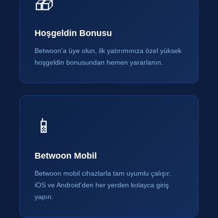
🎁
Hoşgeldin Bonusu
Betwoon'a üye olun, ilk yatırımınıza özel yüksek
hoşgeldin bonusundan hemen yararlanın.
📱
Betwoon Mobil
Betwoon mobil cihazlarla tam uyumlu çalışır.
iOS ve Android'den her yerden kolayca giriş
yapın.