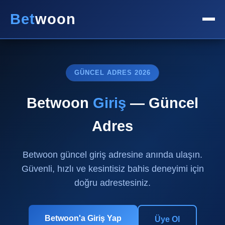
Bet
woon
GÜNCEL ADRES 2026
Betwoon
Giriş
— Güncel
Adres
Betwoon güncel giriş adresine anında ulaşın.
Güvenli, hızlı ve kesintisiz bahis deneyimi için
doğru adrestesiniz.
Betwoon'a Giriş Yap
Üye Ol