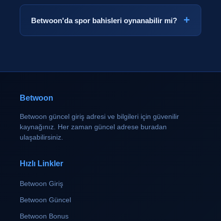
Betwoon yasal kısıtlamalar nedeniyle zaman
zaman adres değişikliğine gidebilmektedir. Güncel
Betwoon'da spor bahisleri oynanabilir mi?
adrese her zaman sitemizden ulaşabilirsiniz.
Betwoon geniş spor bahisleri seçeneği
sunmaktadır. Futbol, basketbol, tenis ve daha
fazlası için bahis yapabilirsiniz.
Betwoon
Betwoon güncel giriş adresi ve bilgileri için güvenilir
kaynağınız. Her zaman güncel adrese buradan
ulaşabilirsiniz.
Hızlı Linkler
Betwoon Giriş
Betwoon Güncel
Betwoon Bonus