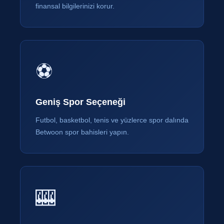
finansal bilgilerinizi korur.
⚽
Geniş Spor Seçeneği
Futbol, basketbol, tenis ve yüzlerce spor dalında
Betwoon spor bahisleri yapın.
🎰