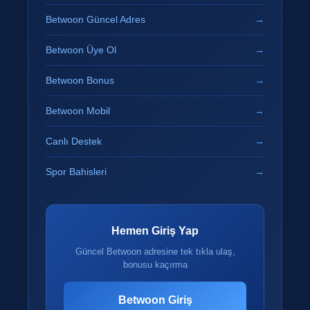
Betwoon Güncel Adres
Betwoon Üye Ol
Betwoon Bonus
Betwoon Mobil
Canlı Destek
Spor Bahisleri
Hemen Giriş Yap
Güncel Betwoon adresine tek tıkla ulaş,
bonusu kaçırma
Betwoon Giriş