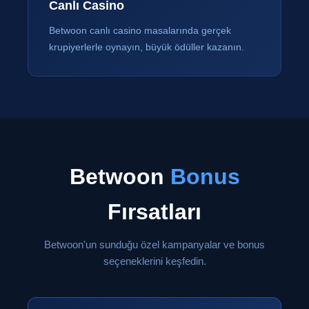
Canlı Casino
Betwoon canlı casino masalarında gerçek
krupiyerlerle oynayın, büyük ödüller kazanın.
Betwoon
Bonus
Fırsatları
Betwoon'un sunduğu özel kampanyalar ve bonus
seçeneklerini keşfedin.