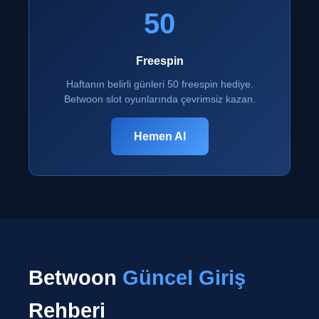
50
Freespin
Haftanın belirli günleri 50 freespin hediye.
Betwoon slot oyunlarında çevrimsiz kazan.
Hemen Al
Betwoon
Güncel Giriş
Rehberi