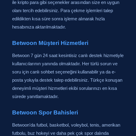
ile kripto para gibi seçenekler arasından size en uygun
olanı tercih edebilirsiniz. Para çekme işlemleri talep
edildikten kısa süre sonra işleme alınarak hızla
hesabınıza aktarılmaktadır.
Betwoon Müşteri Hizmetleri
Betwoon 7 gün 24 saat kesintisiz canlı destek hizmetiyle
kullanıcılarının yanında olmaktadır. Her türlü sorun ve
soru için canlı sohbet seçeneğini kullanabilir ya da e-
posta yoluyla destek talep edebilirsiniz. Türkçe konuşan
deneyimli müşteri hizmetleri ekibi sorularınızı en kısa
sürede yanıtlamaktadır.
Betwoon Spor Bahisleri
Betwoon'da futbol, basketbol, voleybol, tenis, amerikan
futbolu, buz hokeyi ve daha pek çok spor dalında