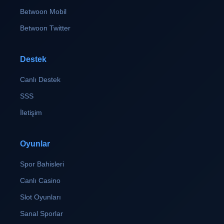
Betwoon Mobil
Betwoon Twitter
Destek
Canlı Destek
SSS
İletişim
Oyunlar
Spor Bahisleri
Canlı Casino
Slot Oyunları
Sanal Sporlar