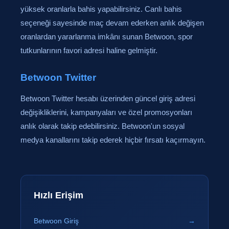
yüksek oranlarla bahis yapabilirsiniz. Canlı bahis
seçeneği sayesinde maç devam ederken anlık değişen
oranlardan yararlanma imkânı sunan Betwoon, spor
tutkunlarının favori adresi haline gelmiştir.
Betwoon Twitter
Betwoon Twitter hesabı üzerinden güncel giriş adresi
değişikliklerini, kampanyaları ve özel promosyonları
anlık olarak takip edebilirsiniz. Betwoon'un sosyal
medya kanallarını takip ederek hiçbir fırsatı kaçırmayın.
Hızlı Erişim
Betwoon Giriş