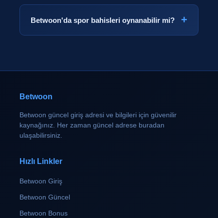
Betwoon yasal kısıtlamalar nedeniyle zaman
zaman adres değişikliğine gidebilmektedir. Güncel
Betwoon'da spor bahisleri oynanabilir mi?
adrese her zaman sitemizden ulaşabilirsiniz.
Betwoon geniş spor bahisleri seçeneği
sunmaktadır. Futbol, basketbol, tenis ve daha
fazlası için bahis yapabilirsiniz.
Betwoon
Betwoon güncel giriş adresi ve bilgileri için güvenilir
kaynağınız. Her zaman güncel adrese buradan
ulaşabilirsiniz.
Hızlı Linkler
Betwoon Giriş
Betwoon Güncel
Betwoon Bonus