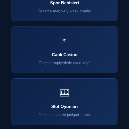
Spor Bahisleri
Binlerce maç ve yüksek oranlar
🃏
Canlı Casino
Gerçek krupiyerlerle oyun keyfi
🎰
Slot Oyunları
Yüzlerce slot ve jackpot fırsatı