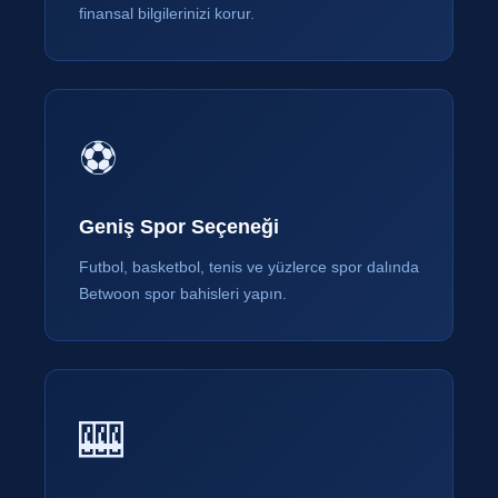
finansal bilgilerinizi korur.
⚽
Geniş Spor Seçeneği
Futbol, basketbol, tenis ve yüzlerce spor dalında
Betwoon spor bahisleri yapın.
🎰