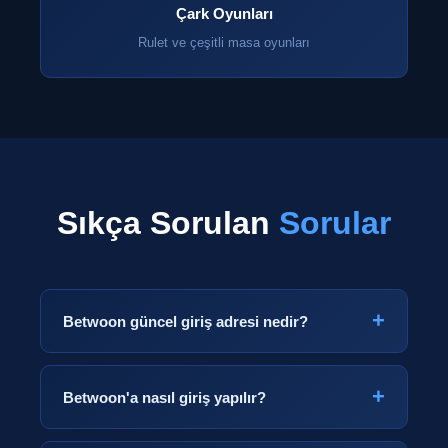
Çark Oyunları
Rulet ve çeşitli masa oyunları
Sıkça Sorulan
Sorular
Betwoon güncel giriş adresi nedir?
Betwoon güncel giriş adresi
tr.453betwoonresmi.com olarak güncellenmektedir.
Betwoon'a nasıl giriş yapılır?
Siteye erişim sorunu yaşadığınızda bu adresi
kullanabilirsiniz.
Betwoon'a giriş yapmak için güncel adresi