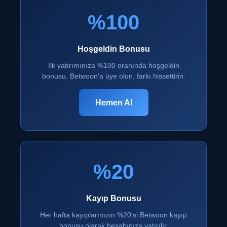
%100
Hoşgeldin Bonusu
İlk yatırımınıza %100 oranında hoşgeldin
bonusu. Betwoon'a üye olun, farkı hissettirin.
Hemen Al
%20
Kayıp Bonusu
Her hafta kayıplarınızın %20'si Betwoon kayıp
bonusu olarak hesabınıza yatırılır.