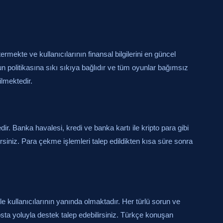
rmekte ve kullanıcılarının finansal bilgilerini en güncel
un politikasına sıkı sıkıya bağlıdır ve tüm oyunlar bağımsız
ilmektedir.
. Banka havalesi, kredi ve banka kartı ile kripto para gibi
rsiniz. Para çekme işlemleri talep edildikten kısa süre sonra
e kullanıcılarının yanında olmaktadır. Her türlü sorun ve
osta yoluyla destek talep edebilirsiniz. Türkçe konuşan