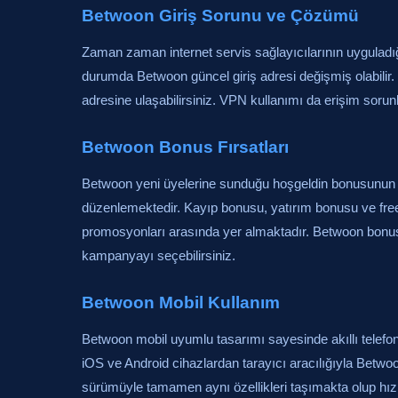
Betwoon Giriş Sorunu ve Çözümü
Zaman zaman internet servis sağlayıcılarının uyguladığ
durumda Betwoon güncel giriş adresi değişmiş olabilir
adresine ulaşabilirsiniz. VPN kullanımı da erişim sorun
Betwoon Bonus Fırsatları
Betwoon yeni üyelerine sunduğu hoşgeldin bonusunun 
düzenlemektedir. Kayıp bonusu, yatırım bonusu ve frees
promosyonları arasında yer almaktadır. Betwoon bonus 
kampanyayı seçebilirsiniz.
Betwoon Mobil Kullanım
Betwoon mobil uyumlu tasarımı sayesinde akıllı telefon
iOS ve Android cihazlardan tarayıcı aracılığıyla Betwoo
sürümüyle tamamen aynı özellikleri taşımakta olup hı