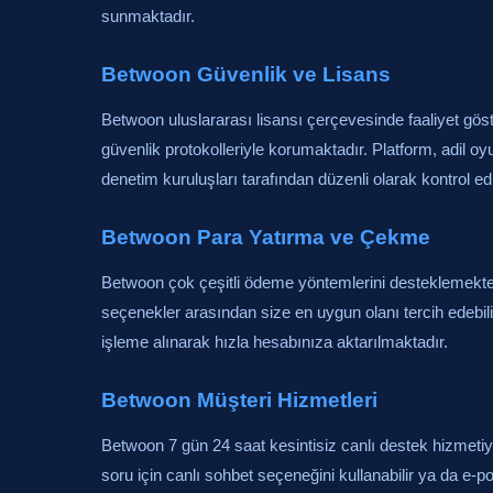
sunmaktadır.
Betwoon Güvenlik ve Lisans
Betwoon uluslararası lisansı çerçevesinde faaliyet göste
güvenlik protokolleriyle korumaktadır. Platform, adil oy
denetim kuruluşları tarafından düzenli olarak kontrol ed
Betwoon Para Yatırma ve Çekme
Betwoon çok çeşitli ödeme yöntemlerini desteklemektedir
seçenekler arasından size en uygun olanı tercih edebili
işleme alınarak hızla hesabınıza aktarılmaktadır.
Betwoon Müşteri Hizmetleri
Betwoon 7 gün 24 saat kesintisiz canlı destek hizmetiyl
soru için canlı sohbet seçeneğini kullanabilir ya da e-p