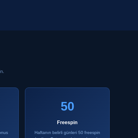
n.
50
Freespin
onus
Haftanın belirli günleri 50 freespin