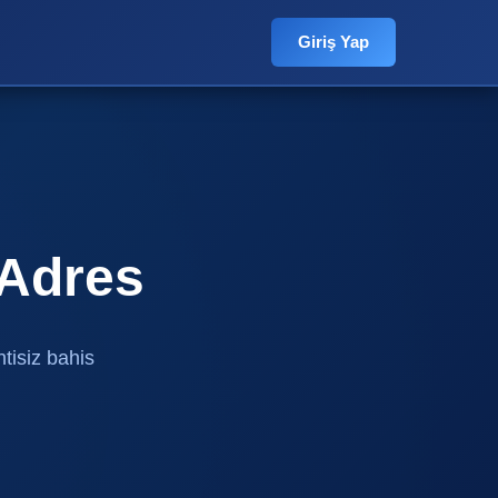
Giriş Yap
Adres
tisiz bahis