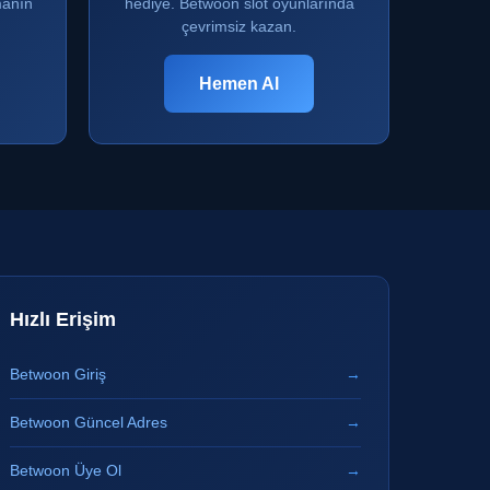
manın
hediye. Betwoon slot oyunlarında
çevrimsiz kazan.
Hemen Al
Hızlı Erişim
Betwoon Giriş
Betwoon Güncel Adres
Betwoon Üye Ol