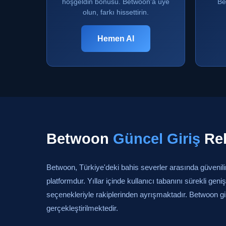
hoşgeldin bonusu. Betwoon'a üye
Be
olun, farkı hissettirin.
Hemen Al
Betwoon
Güncel Giriş
Reh
Betwoon, Türkiye'deki bahis severler arasında güvenilir
platformdur. Yıllar içinde kullanıcı tabanını sürekli ge
seçenekleriyle rakiplerinden ayrışmaktadır. Betwoon gir
gerçekleştirilmektedir.