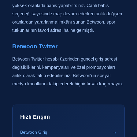
yüksek oranlarla bahis yapabilirsiniz. Canlı bahis
seçeneği sayesinde maç devam ederken anlık değişen
oranlardan yararlanma imkânı sunan Betwoon, spor
tutkunlarının favori adresi haline gelmiştir.
Betwoon Twitter
Betwoon Twitter hesabı üzerinden güncel giriş adresi
değişikliklerini, kampanyaları ve özel promosyonları
anlık olarak takip edebilirsiniz. Betwoon'un sosyal
medya kanallarını takip ederek hiçbir fırsatı kaçırmayın.
Hızlı Erişim
Betwoon Giriş