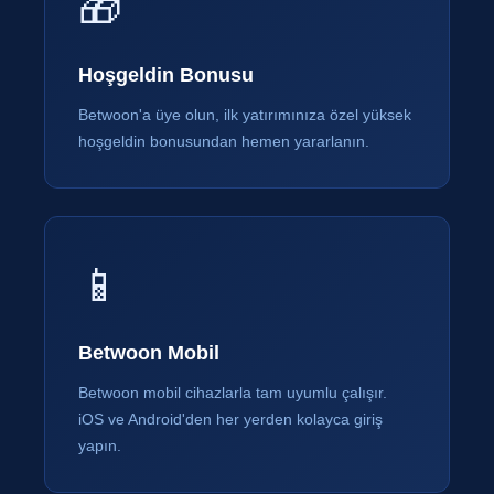
🎁
Hoşgeldin Bonusu
Betwoon'a üye olun, ilk yatırımınıza özel yüksek
hoşgeldin bonusundan hemen yararlanın.
📱
Betwoon Mobil
Betwoon mobil cihazlarla tam uyumlu çalışır.
iOS ve Android'den her yerden kolayca giriş
yapın.