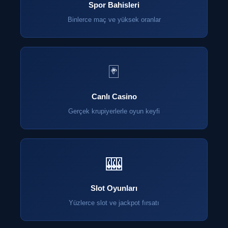
Spor Bahisleri
Binlerce maç ve yüksek oranlar
🃏
Canlı Casino
Gerçek krupiyerlerle oyun keyfi
🎰
Slot Oyunları
Yüzlerce slot ve jackpot fırsatı