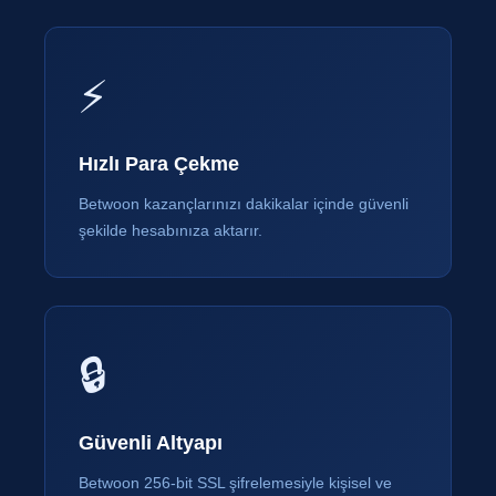
⚡
Hızlı Para Çekme
Betwoon kazançlarınızı dakikalar içinde güvenli
şekilde hesabınıza aktarır.
🔒
Güvenli Altyapı
Betwoon 256-bit SSL şifrelemesiyle kişisel ve