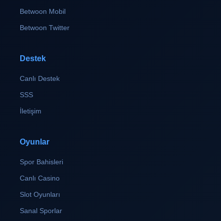
Betwoon Mobil
Betwoon Twitter
Destek
Canlı Destek
SSS
İletişim
Oyunlar
Spor Bahisleri
Canlı Casino
Slot Oyunları
Sanal Sporlar