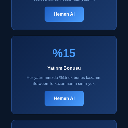
Hemen Al
%15
Yatırım Bonusu
Her yatırımınızda %15 ek bonus kazanın.
Betwoon ile kazanmanın sınırı yok.
Hemen Al