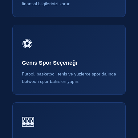
finansal bilgilerinizi korur.
⚽
Geniş Spor Seçeneği
Futbol, basketbol, tenis ve yüzlerce spor dalında
Betwoon spor bahisleri yapın.
🎰