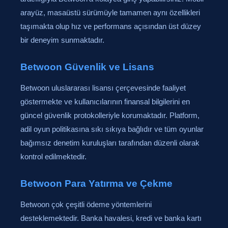
arayüz, masaüstü sürümüyle tamamen aynı özellikleri
taşımakta olup hız ve performans açısından üst düzey
bir deneyim sunmaktadır.
Betwoon Güvenlik ve Lisans
Betwoon uluslararası lisansı çerçevesinde faaliyet
göstermekte ve kullanıcılarının finansal bilgilerini en
güncel güvenlik protokolleriyle korumaktadır. Platform,
adil oyun politikasına sıkı sıkıya bağlıdır ve tüm oyunlar
bağımsız denetim kuruluşları tarafından düzenli olarak
kontrol edilmektedir.
Betwoon Para Yatırma ve Çekme
Betwoon çok çeşitli ödeme yöntemlerini
desteklemektedir. Banka havalesi, kredi ve banka kartı