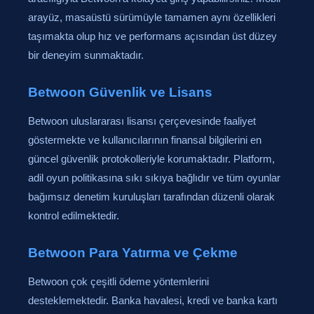
arayüz, masaüstü sürümüyle tamamen aynı özellikleri
taşımakta olup hız ve performans açısından üst düzey
bir deneyim sunmaktadır.
Betwoon Güvenlik ve Lisans
Betwoon uluslararası lisansı çerçevesinde faaliyet
göstermekte ve kullanıcılarının finansal bilgilerini en
güncel güvenlik protokolleriyle korumaktadır. Platform,
adil oyun politikasına sıkı sıkıya bağlıdır ve tüm oyunlar
bağımsız denetim kuruluşları tarafından düzenli olarak
kontrol edilmektedir.
Betwoon Para Yatırma ve Çekme
Betwoon çok çeşitli ödeme yöntemlerini
desteklemektedir. Banka havalesi, kredi ve banka kartı