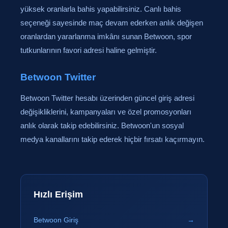
yüksek oranlarla bahis yapabilirsiniz. Canlı bahis
seçeneği sayesinde maç devam ederken anlık değişen
oranlardan yararlanma imkânı sunan Betwoon, spor
tutkunlarının favori adresi haline gelmiştir.
Betwoon Twitter
Betwoon Twitter hesabı üzerinden güncel giriş adresi
değişikliklerini, kampanyaları ve özel promosyonları
anlık olarak takip edebilirsiniz. Betwoon'un sosyal
medya kanallarını takip ederek hiçbir fırsatı kaçırmayın.
Hızlı Erişim
Betwoon Giriş