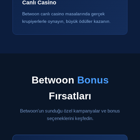
Canlı Casino
Betwoon canlı casino masalarında gerçek
krupiyerlerle oynayın, büyük ödüller kazanın.
Betwoon
Bonus
Fırsatları
Betwoon'un sunduğu özel kampanyalar ve bonus
seçeneklerini keşfedin.