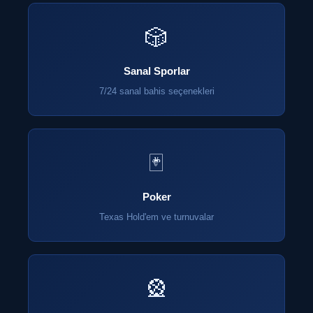
🎲
Sanal Sporlar
7/24 sanal bahis seçenekleri
🃏
Poker
Texas Hold'em ve turnuvalar
🎡