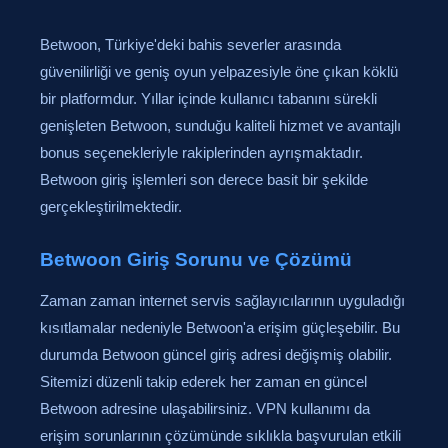
Betwoon, Türkiye'deki bahis severler arasında
güvenilirliği ve geniş oyun yelpazesiyle öne çıkan köklü
bir platformdur. Yıllar içinde kullanıcı tabanını sürekli
genişleten Betwoon, sunduğu kaliteli hizmet ve avantajlı
bonus seçenekleriyle rakiplerinden ayrışmaktadır.
Betwoon giriş işlemleri son derece basit bir şekilde
gerçekleştirilmektedir.
Betwoon Giriş Sorunu ve Çözümü
Zaman zaman internet servis sağlayıcılarının uyguladığı
kısıtlamalar nedeniyle Betwoon'a erişim güçleşebilir. Bu
durumda Betwoon güncel giriş adresi değişmiş olabilir.
Sitemizi düzenli takip ederek her zaman en güncel
Betwoon adresine ulaşabilirsiniz. VPN kullanımı da
erişim sorunlarının çözümünde sıklıkla başvurulan etkili