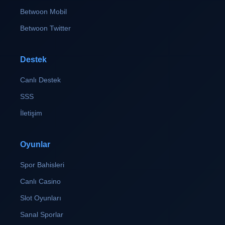
Betwoon Mobil
Betwoon Twitter
Destek
Canlı Destek
SSS
İletişim
Oyunlar
Spor Bahisleri
Canlı Casino
Slot Oyunları
Sanal Sporlar