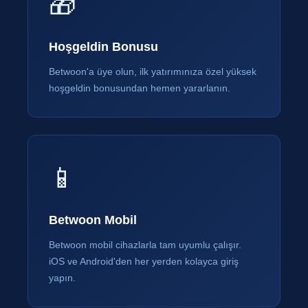
🎁
Hoşgeldin Bonusu
Betwoon'a üye olun, ilk yatırımınıza özel yüksek
hoşgeldin bonusundan hemen yararlanın.
📱
Betwoon Mobil
Betwoon mobil cihazlarla tam uyumlu çalışır.
iOS ve Android'den her yerden kolayca giriş
yapın.