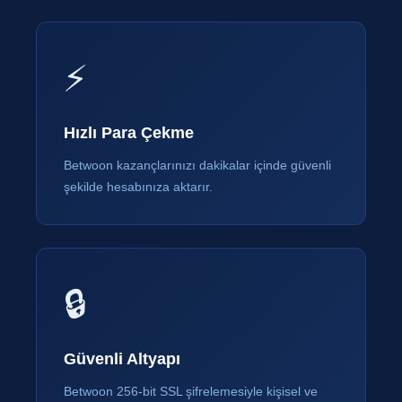
⚡
Hızlı Para Çekme
Betwoon kazançlarınızı dakikalar içinde güvenli
şekilde hesabınıza aktarır.
🔒
Güvenli Altyapı
Betwoon 256-bit SSL şifrelemesiyle kişisel ve