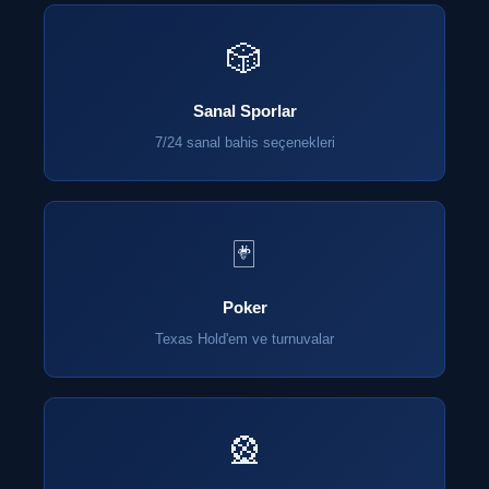
🎲
Sanal Sporlar
7/24 sanal bahis seçenekleri
🃏
Poker
Texas Hold'em ve turnuvalar
🎡