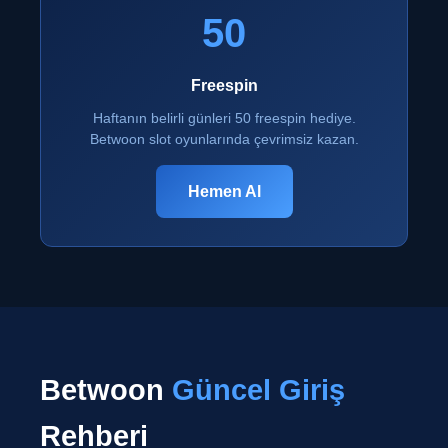
50
Freespin
Haftanın belirli günleri 50 freespin hediye.
Betwoon slot oyunlarında çevrimsiz kazan.
Hemen Al
Betwoon
Güncel Giriş
Rehberi