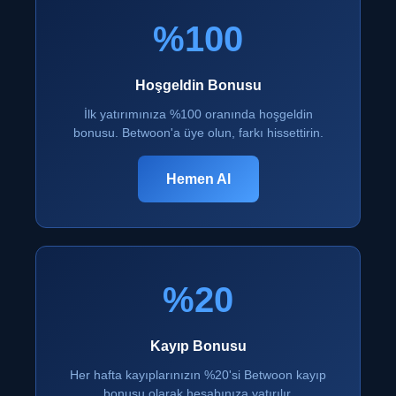
%100
Hoşgeldin Bonusu
İlk yatırımınıza %100 oranında hoşgeldin
bonusu. Betwoon'a üye olun, farkı hissettirin.
Hemen Al
%20
Kayıp Bonusu
Her hafta kayıplarınızın %20'si Betwoon kayıp
bonusu olarak hesabınıza yatırılır.