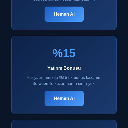
Hemen Al
%15
Yatırım Bonusu
Her yatırımınızda %15 ek bonus kazanın.
Betwoon ile kazanmanın sınırı yok.
Hemen Al