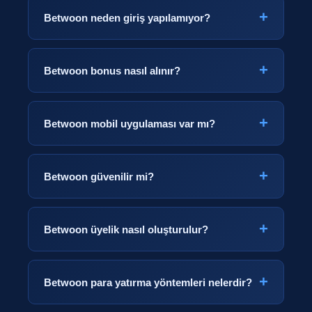
tarayıcınıza yazın, kullanıcı adı ve şifrenizle
Betwoon neden giriş yapılamıyor?
oturum açın.
Betwoon'a erişim sorunu yaşıyorsanız güncel
adres değişmiş olabilir. Güncel adres için sitemizi
Betwoon bonus nasıl alınır?
takip edin.
Betwoon'da üyelik sonrası hoşgeldin bonusu
otomatik olarak tanımlanır. Detaylar için bonuslar
Betwoon mobil uygulaması var mı?
sayfasını inceleyin.
Betwoon mobil uyumlu bir platformdur. Tarayıcı
üzerinden mobil cihazlardan kolayca erişebilirsiniz.
Betwoon güvenilir mi?
Betwoon lisanslı bir platform olarak güvenli
altyapıyla hizmet vermektedir.
Betwoon üyelik nasıl oluşturulur?
Betwoon güncel adresine girerek üye ol butonuna
tıklayın, bilgilerinizi doldurun ve hesabınızı
Betwoon para yatırma yöntemleri nelerdir?
oluşturun.