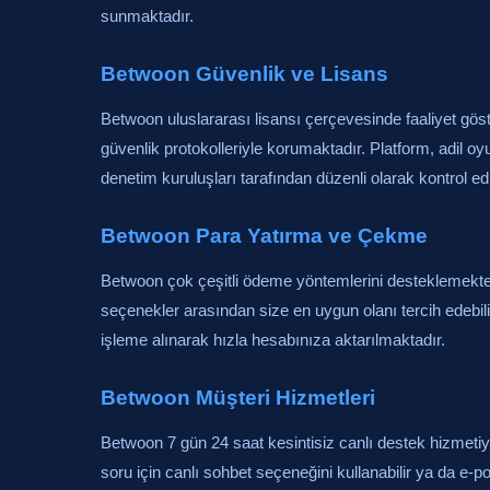
sunmaktadır.
Betwoon Güvenlik ve Lisans
Betwoon uluslararası lisansı çerçevesinde faaliyet göste
güvenlik protokolleriyle korumaktadır. Platform, adil oy
denetim kuruluşları tarafından düzenli olarak kontrol ed
Betwoon Para Yatırma ve Çekme
Betwoon çok çeşitli ödeme yöntemlerini desteklemektedir
seçenekler arasından size en uygun olanı tercih edebili
işleme alınarak hızla hesabınıza aktarılmaktadır.
Betwoon Müşteri Hizmetleri
Betwoon 7 gün 24 saat kesintisiz canlı destek hizmetiyl
soru için canlı sohbet seçeneğini kullanabilir ya da e-p