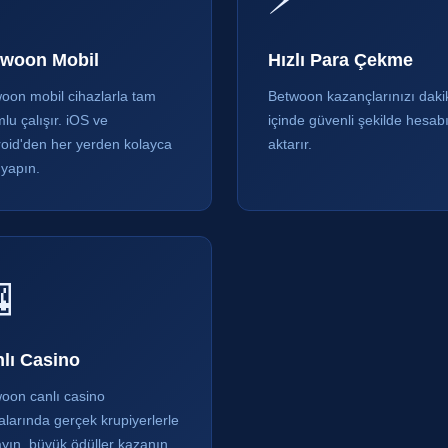
twoon Mobil
Hızlı Para Çekme
oon mobil cihazlarla tam
Betwoon kazançlarınızı daki
lu çalışır. iOS ve
içinde güvenli şekilde hesab
oid'den her yerden kolayca
aktarır.
 yapın.

lı Casino
oon canlı casino
larında gerçek krupiyerlerle
yın, büyük ödüller kazanın.