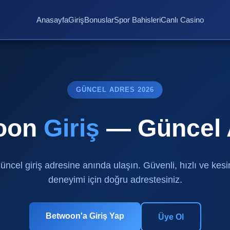
Anasayfa
Giriş
Bonuslar
Spor Bahisleri
Canlı Casino
GÜNCEL ADRES 2026
oon
Giriş
— Güncel 
ncel giriş adresine anında ulaşın. Güvenli, hızlı ve kesin
deneyimi için doğru adrestesiniz.
Betwoon'a Giriş Yap
Üye Ol