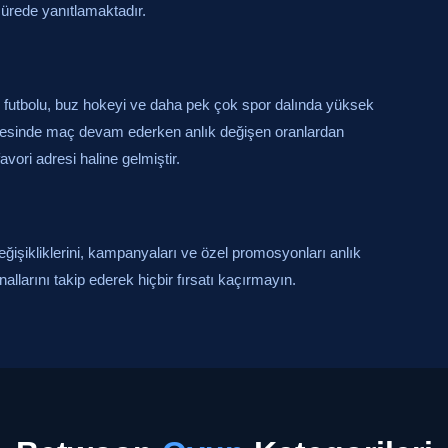
sürede yanıtlamaktadır.
n futbolu, buz hokeyi ve daha pek çok spor dalında yüksek
sayesinde maç devam ederken anlık değişen oranlardan
ori adresi haline gelmiştir.
ğişikliklerini, kampanyaları ve özel promosyonları anlık
llarını takip ederek hiçbir fırsatı kaçırmayın.