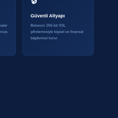
Güvenli Altyapı
kalar
Betwoon 256-bit SSL
ınıza
şifrelemesiyle kişisel ve finansal
bilgilerinizi korur.