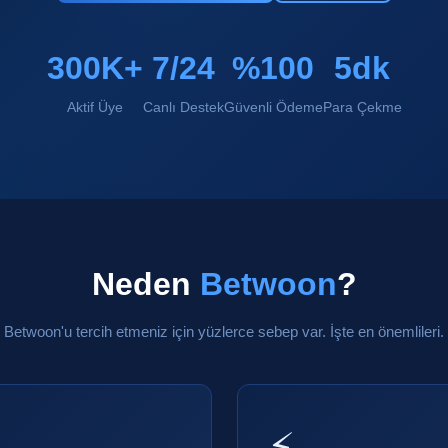
300K+
7/24
%100
5dk
Aktif Üye
Canlı Destek
Güvenli Ödeme
Para Çekme
Neden
Betwoon
?
Betwoon'u tercih etmeniz için yüzlerce sebep var. İşte en önemlileri.

⚡