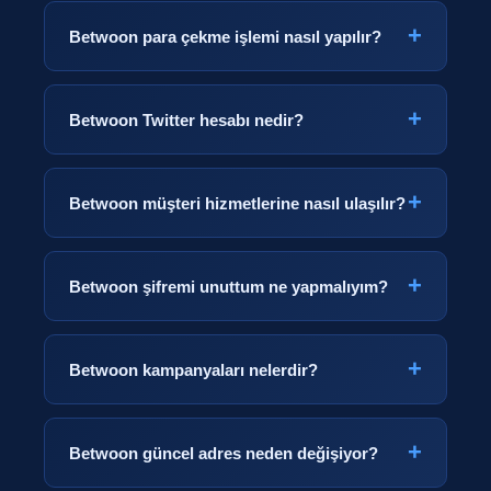
Betwoon banka havalesi, kredi kartı ve kripto para
gibi çeşitli ödeme yöntemlerini desteklemektedir.
Betwoon para çekme işlemi nasıl yapılır?
Betwoon hesabınızdan para çekmek için cüzdanım
bölümüne gidin ve çekim talebinizi oluşturun.
Betwoon Twitter hesabı nedir?
Betwoon güncel adres ve kampanya duyuruları
için resmi Twitter hesabını takip edebilirsiniz.
Betwoon müşteri hizmetlerine nasıl ulaşılır?
Betwoon canlı destek hattı 7/24 hizmet
vermektedir. Siteye girerek canlı sohbet
Betwoon şifremi unuttum ne yapmalıyım?
başlatabilirsiniz.
Betwoon giriş sayfasındaki şifremi unuttum
seçeneğine tıklayarak e-posta adresinize sıfırlama
Betwoon kampanyaları nelerdir?
bağlantısı alabilirsiniz.
Betwoon yatırım bonusu, kayıp bonusu, freespin
ve özel kampanyalar gibi çeşitli promosyonlar
Betwoon güncel adres neden değişiyor?
sunmaktadır.