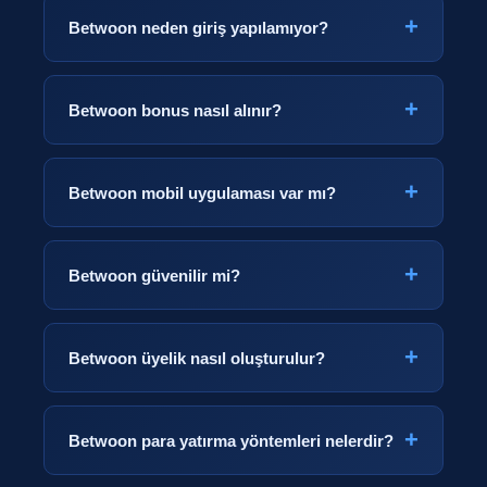
tarayıcınıza yazın, kullanıcı adı ve şifrenizle
Betwoon neden giriş yapılamıyor?
oturum açın.
Betwoon'a erişim sorunu yaşıyorsanız güncel
adres değişmiş olabilir. Güncel adres için sitemizi
Betwoon bonus nasıl alınır?
takip edin.
Betwoon'da üyelik sonrası hoşgeldin bonusu
otomatik olarak tanımlanır. Detaylar için bonuslar
Betwoon mobil uygulaması var mı?
sayfasını inceleyin.
Betwoon mobil uyumlu bir platformdur. Tarayıcı
üzerinden mobil cihazlardan kolayca erişebilirsiniz.
Betwoon güvenilir mi?
Betwoon lisanslı bir platform olarak güvenli
altyapıyla hizmet vermektedir.
Betwoon üyelik nasıl oluşturulur?
Betwoon güncel adresine girerek üye ol butonuna
tıklayın, bilgilerinizi doldurun ve hesabınızı
Betwoon para yatırma yöntemleri nelerdir?
oluşturun.