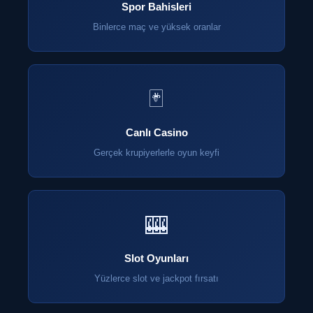
Spor Bahisleri
Binlerce maç ve yüksek oranlar
🃏
Canlı Casino
Gerçek krupiyerlerle oyun keyfi
🎰
Slot Oyunları
Yüzlerce slot ve jackpot fırsatı