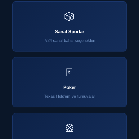
🎲
Sanal Sporlar
7/24 sanal bahis seçenekleri
🃏
Poker
Texas Hold'em ve turnuvalar
🎡