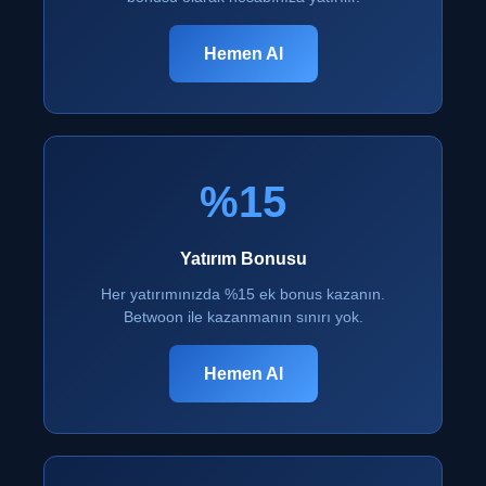
Hemen Al
%15
Yatırım Bonusu
Her yatırımınızda %15 ek bonus kazanın.
Betwoon ile kazanmanın sınırı yok.
Hemen Al