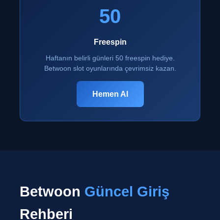
50
Freespin
Haftanın belirli günleri 50 freespin hediye.
Betwoon slot oyunlarında çevrimsiz kazan.
Hemen Al
Betwoon
Güncel Giriş
Rehberi