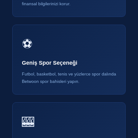
finansal bilgilerinizi korur.
⚽
Geniş Spor Seçeneği
Futbol, basketbol, tenis ve yüzlerce spor dalında
Betwoon spor bahisleri yapın.
🎰