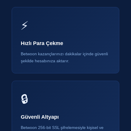
⚡
Hızlı Para Çekme
Betwoon kazançlarınızı dakikalar içinde güvenli
şekilde hesabınıza aktarır.
🔒
Güvenli Altyapı
Betwoon 256-bit SSL şifrelemesiyle kişisel ve