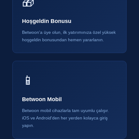
🎁
Hoşgeldin Bonusu
Betwoon'a üye olun, ilk yatırımınıza özel yüksek
hoşgeldin bonusundan hemen yararlanın.
📱
Betwoon Mobil
Betwoon mobil cihazlarla tam uyumlu çalışır.
iOS ve Android'den her yerden kolayca giriş
yapın.