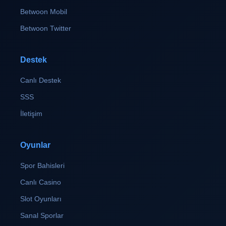
Betwoon Mobil
Betwoon Twitter
Destek
Canlı Destek
SSS
İletişim
Oyunlar
Spor Bahisleri
Canlı Casino
Slot Oyunları
Sanal Sporlar