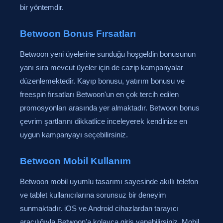
bir yöntemdir.
Betwoon Bonus Fırsatları
Betwoon yeni üyelerine sunduğu hoşgeldin bonusunun
yanı sıra mevcut üyeler için de cazip kampanyalar
düzenlemektedir. Kayıp bonusu, yatırım bonusu ve
freespin fırsatları Betwoon'un en çok tercih edilen
promosyonları arasında yer almaktadır. Betwoon bonus
çevrim şartlarını dikkatlice inceleyerek kendinize en
uygun kampanyayı seçebilirsiniz.
Betwoon Mobil Kullanım
Betwoon mobil uyumlu tasarımı sayesinde akıllı telefon
ve tablet kullanıcılarına sorunsuz bir deneyim
sunmaktadır. iOS ve Android cihazlardan tarayıcı
aracılığıyla Betwoon'a kolayca giriş yapabilirsiniz. Mobil