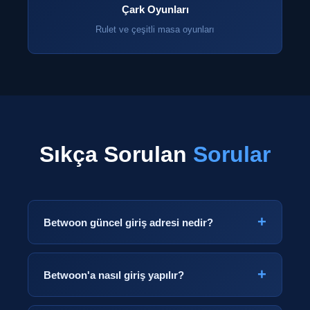
Çark Oyunları
Rulet ve çeşitli masa oyunları
Sıkça Sorulan
Sorular
Betwoon güncel giriş adresi nedir?
Betwoon güncel giriş adresi
tr.453betwoonresmi.com olarak güncellenmektedir.
Betwoon'a nasıl giriş yapılır?
Siteye erişim sorunu yaşadığınızda bu adresi
kullanabilirsiniz.
Betwoon'a giriş yapmak için güncel adresi