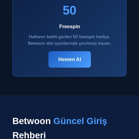
50
Freespin
Haftanın belirli günleri 50 freespin hediye.
Betwoon slot oyunlarında çevrimsiz kazan.
Hemen Al
Betwoon
Güncel Giriş
Rehberi