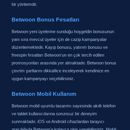
bir yöntemdir.
Betwoon Bonus Fırsatları
Betwoon yeni üyelerine sunduğu hoşgeldin bonusunun
yanı sıra mevcut üyeler için de cazip kampanyalar
düzenlemektedir. Kayıp bonusu, yatırım bonusu ve
freespin fırsatları Betwoon'un en çok tercih edilen
promosyonları arasında yer almaktadır. Betwoon bonus
çevrim şartlarını dikkatlice inceleyerek kendinize en
uygun kampanyayı seçebilirsiniz.
Betwoon Mobil Kullanım
Betwoon mobil uyumlu tasarımı sayesinde akıllı telefon
ve tablet kullanıcılarına sorunsuz bir deneyim
sunmaktadır. iOS ve Android cihazlardan tarayıcı
aracılığıyla Betwoon'a kolayca giriş yapabilirsiniz. Mobil