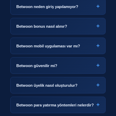
tarayıcınıza yazın, kullanıcı adı ve şifrenizle
Betwoon neden giriş yapılamıyor?
oturum açın.
Betwoon'a erişim sorunu yaşıyorsanız güncel
adres değişmiş olabilir. Güncel adres için sitemizi
Betwoon bonus nasıl alınır?
takip edin.
Betwoon'da üyelik sonrası hoşgeldin bonusu
otomatik olarak tanımlanır. Detaylar için bonuslar
Betwoon mobil uygulaması var mı?
sayfasını inceleyin.
Betwoon mobil uyumlu bir platformdur. Tarayıcı
üzerinden mobil cihazlardan kolayca erişebilirsiniz.
Betwoon güvenilir mi?
Betwoon lisanslı bir platform olarak güvenli
altyapıyla hizmet vermektedir.
Betwoon üyelik nasıl oluşturulur?
Betwoon güncel adresine girerek üye ol butonuna
tıklayın, bilgilerinizi doldurun ve hesabınızı
Betwoon para yatırma yöntemleri nelerdir?
oluşturun.