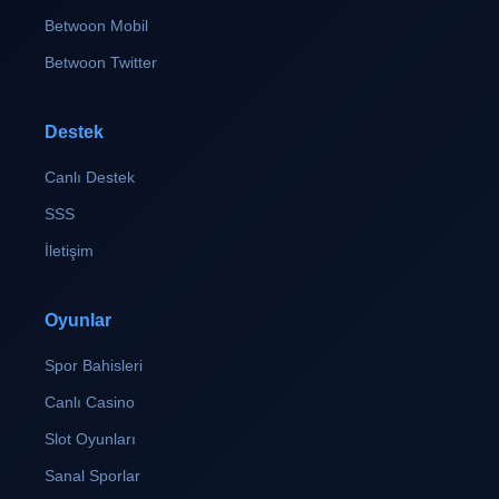
Betwoon Mobil
Betwoon Twitter
Destek
Canlı Destek
SSS
İletişim
Oyunlar
Spor Bahisleri
Canlı Casino
Slot Oyunları
Sanal Sporlar