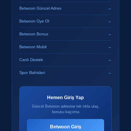
Betwoon Güncel Adres
Betwoon Üye Ol
Betwoon Bonus
Betwoon Mobil
Canlı Destek
Spor Bahisleri
Hemen Giriş Yap
Güncel Betwoon adresine tek tıkla ulaş,
bonusu kaçırma
Betwoon Giriş