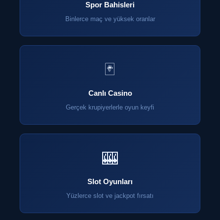
Spor Bahisleri
Binlerce maç ve yüksek oranlar
🃏
Canlı Casino
Gerçek krupiyerlerle oyun keyfi
🎰
Slot Oyunları
Yüzlerce slot ve jackpot fırsatı