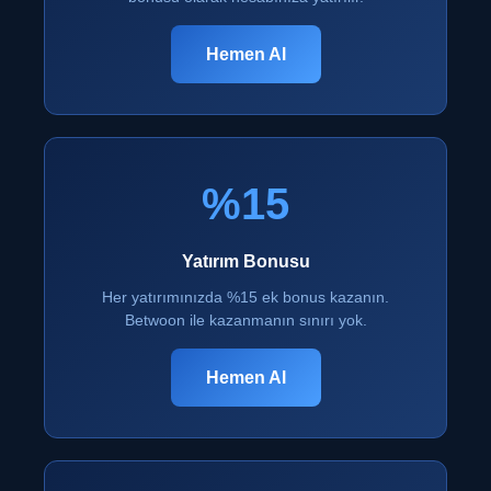
Hemen Al
%15
Yatırım Bonusu
Her yatırımınızda %15 ek bonus kazanın.
Betwoon ile kazanmanın sınırı yok.
Hemen Al