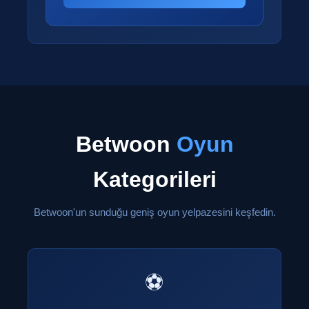
Betwoon
Oyun
Kategorileri
Betwoon'un sunduğu geniş oyun yelpazesini keşfedin.
⚽