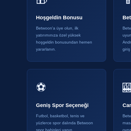
Hoşgeldin Bonusu
Be
Betwoon'a üye olun, ilk
Betw
yatırımınıza özel yüksek
uyum
hoşgeldin bonusundan hemen
Andr
yararlanın.
giriş
⚽

Geniş Spor Seçeneği
Can
Futbol, basketbol, tenis ve
Betw
yüzlerce spor dalında Betwoon
masa
spor bahisleri yapın.
oyna