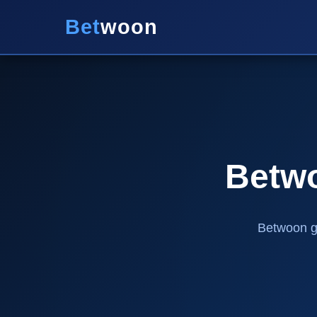
Bet
woon
Betw
Betwoon gü