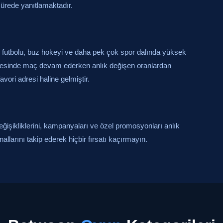
sürede yanıtlamaktadır.
n futbolu, buz hokeyi ve daha pek çok spor dalında yüksek
sayesinde maç devam ederken anlık değişen oranlardan
ori adresi haline gelmiştir.
ğişikliklerini, kampanyaları ve özel promosyonları anlık
llarını takip ederek hiçbir fırsatı kaçırmayın.