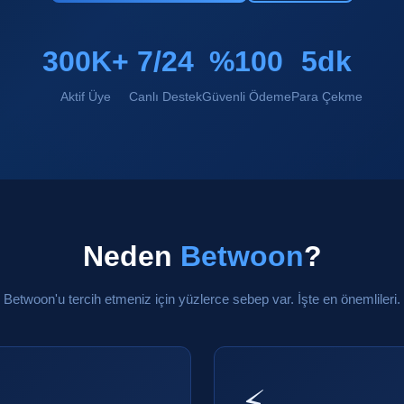
300K+
7/24
%100
5dk
Aktif Üye
Canlı Destek
Güvenli Ödeme
Para Çekme
Neden
Betwoon
?
Betwoon'u tercih etmeniz için yüzlerce sebep var. İşte en önemlileri.

⚡