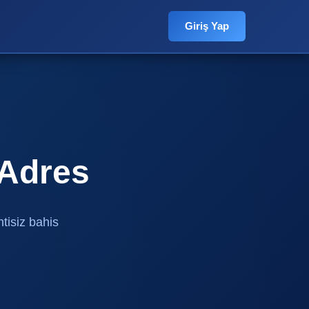
Giriş Yap
Adres
tisiz bahis