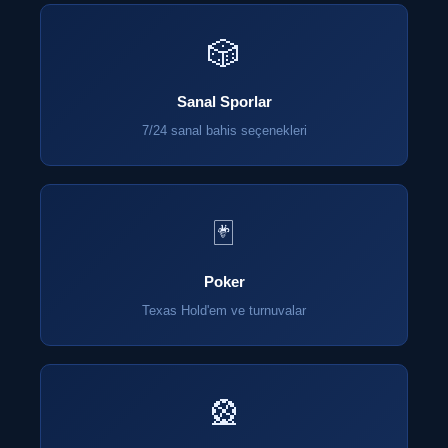
🎲
Sanal Sporlar
7/24 sanal bahis seçenekleri
🃏
Poker
Texas Hold'em ve turnuvalar
🎡