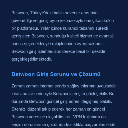
Betwoon, Türkiye'deki bahis severler arasında
güvenilirliği ve geniş oyun yelpazesiyle öne çıkan köklü
bir platformdur. Yıllar içinde kullanıcı tabanını sürekli
genişleten Betwoon, sunduğu kaliteli hizmet ve avantajlı
bonus seçenekleriyle rakiplerinden ayrışmaktadır.
Betwoon giriş işlemleri son derece basit bir şekilde
gerçekleştirilmektedir.
Betwoon Giriş Sorunu ve Çözümü
Zaman zaman internet servis sağlayıcılarının uyguladığı
kısıtlamalar nedeniyle Betwoon'a erişim güçleşebilir. Bu
durumda Betwoon güncel giriş adresi değişmiş olabilir.
Sitemizi düzenli takip ederek her zaman en güncel
Betwoon adresine ulaşabilirsiniz. VPN kullanımı da
erişim sorunlarının çözümünde sıklıkla başvurulan etkili