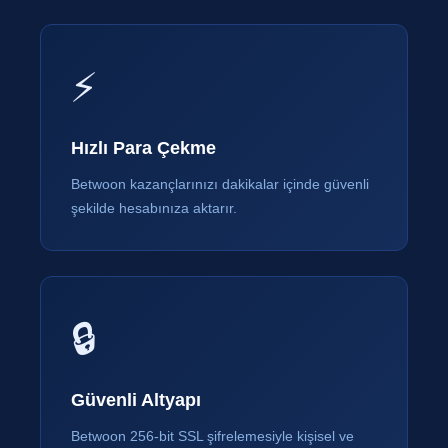
⚡
Hızlı Para Çekme
Betwoon kazançlarınızı dakikalar içinde güvenli
şekilde hesabınıza aktarır.
🔒
Güvenli Altyapı
Betwoon 256-bit SSL şifrelemesiyle kişisel ve