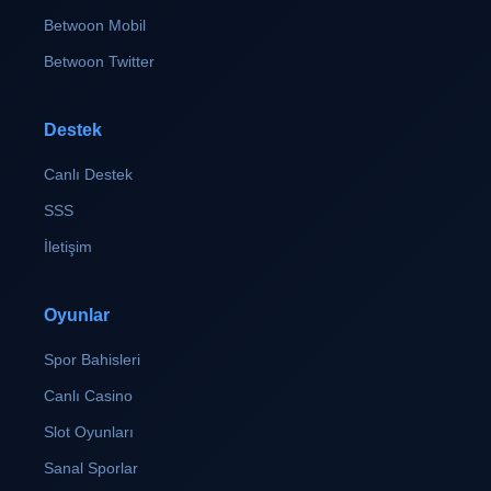
Betwoon Mobil
Betwoon Twitter
Destek
Canlı Destek
SSS
İletişim
Oyunlar
Spor Bahisleri
Canlı Casino
Slot Oyunları
Sanal Sporlar