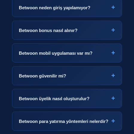
tarayıcınıza yazın, kullanıcı adı ve şifrenizle
Betwoon neden giriş yapılamıyor?
oturum açın.
Betwoon'a erişim sorunu yaşıyorsanız güncel
adres değişmiş olabilir. Güncel adres için sitemizi
Betwoon bonus nasıl alınır?
takip edin.
Betwoon'da üyelik sonrası hoşgeldin bonusu
otomatik olarak tanımlanır. Detaylar için bonuslar
Betwoon mobil uygulaması var mı?
sayfasını inceleyin.
Betwoon mobil uyumlu bir platformdur. Tarayıcı
üzerinden mobil cihazlardan kolayca erişebilirsiniz.
Betwoon güvenilir mi?
Betwoon lisanslı bir platform olarak güvenli
altyapıyla hizmet vermektedir.
Betwoon üyelik nasıl oluşturulur?
Betwoon güncel adresine girerek üye ol butonuna
tıklayın, bilgilerinizi doldurun ve hesabınızı
Betwoon para yatırma yöntemleri nelerdir?
oluşturun.