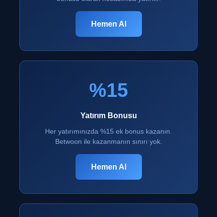
Hemen Al
%15
Yatırım Bonusu
Her yatırımınızda %15 ek bonus kazanın.
Betwoon ile kazanmanın sınırı yok.
Hemen Al