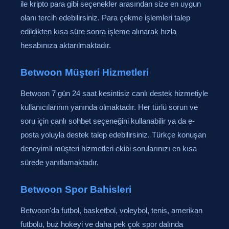
ile kripto para gibi seçenekler arasından size en uygun
olanı tercih edebilirsiniz. Para çekme işlemleri talep
edildikten kısa süre sonra işleme alınarak hızla
hesabınıza aktarılmaktadır.
Betwoon Müşteri Hizmetleri
Betwoon 7 gün 24 saat kesintisiz canlı destek hizmetiyle
kullanıcılarının yanında olmaktadır. Her türlü sorun ve
soru için canlı sohbet seçeneğini kullanabilir ya da e-
posta yoluyla destek talep edebilirsiniz. Türkçe konuşan
deneyimli müşteri hizmetleri ekibi sorularınızı en kısa
sürede yanıtlamaktadır.
Betwoon Spor Bahisleri
Betwoon'da futbol, basketbol, voleybol, tenis, amerikan
futbolu, buz hokeyi ve daha pek çok spor dalında