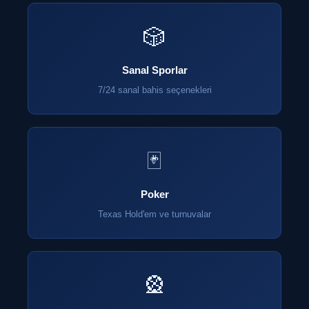
🎲
Sanal Sporlar
7/24 sanal bahis seçenekleri
🃏
Poker
Texas Hold'em ve turnuvalar
🎡