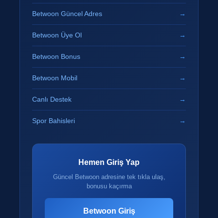
Betwoon Güncel Adres
Betwoon Üye Ol
Betwoon Bonus
Betwoon Mobil
Canlı Destek
Spor Bahisleri
Hemen Giriş Yap
Güncel Betwoon adresine tek tıkla ulaş,
bonusu kaçırma
Betwoon Giriş