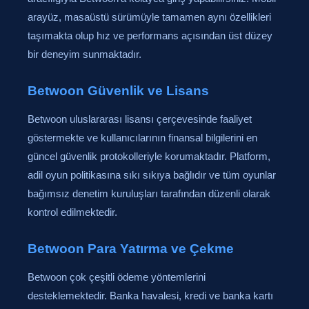
arayüz, masaüstü sürümüyle tamamen aynı özellikleri
taşımakta olup hız ve performans açısından üst düzey
bir deneyim sunmaktadır.
Betwoon Güvenlik ve Lisans
Betwoon uluslararası lisansı çerçevesinde faaliyet
göstermekte ve kullanıcılarının finansal bilgilerini en
güncel güvenlik protokolleriyle korumaktadır. Platform,
adil oyun politikasına sıkı sıkıya bağlıdır ve tüm oyunlar
bağımsız denetim kuruluşları tarafından düzenli olarak
kontrol edilmektedir.
Betwoon Para Yatırma ve Çekme
Betwoon çok çeşitli ödeme yöntemlerini
desteklemektedir. Banka havalesi, kredi ve banka kartı