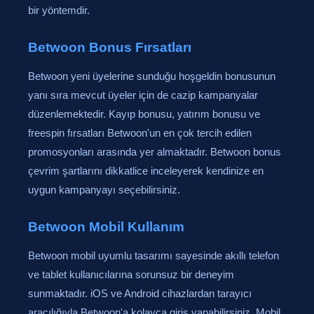
bir yöntemdir.
Betwoon Bonus Fırsatları
Betwoon yeni üyelerine sunduğu hoşgeldin bonusunun
yanı sıra mevcut üyeler için de cazip kampanyalar
düzenlemektedir. Kayıp bonusu, yatırım bonusu ve
freespin fırsatları Betwoon'un en çok tercih edilen
promosyonları arasında yer almaktadır. Betwoon bonus
çevrim şartlarını dikkatlice inceleyerek kendinize en
uygun kampanyayı seçebilirsiniz.
Betwoon Mobil Kullanım
Betwoon mobil uyumlu tasarımı sayesinde akıllı telefon
ve tablet kullanıcılarına sorunsuz bir deneyim
sunmaktadır. iOS ve Android cihazlardan tarayıcı
aracılığıyla Betwoon'a kolayca giriş yapabilirsiniz. Mobil