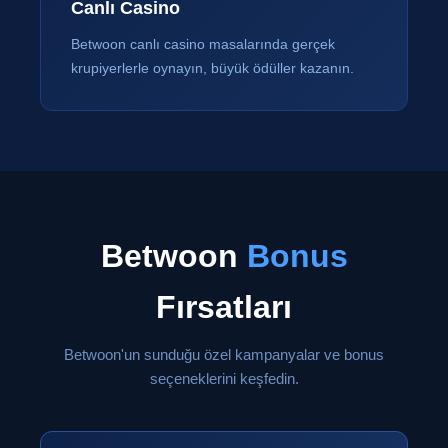
Canlı Casino
Betwoon canlı casino masalarında gerçek
krupiyerlerle oynayın, büyük ödüller kazanın.
Betwoon
Bonus
Fırsatları
Betwoon'un sunduğu özel kampanyalar ve bonus
seçeneklerini keşfedin.