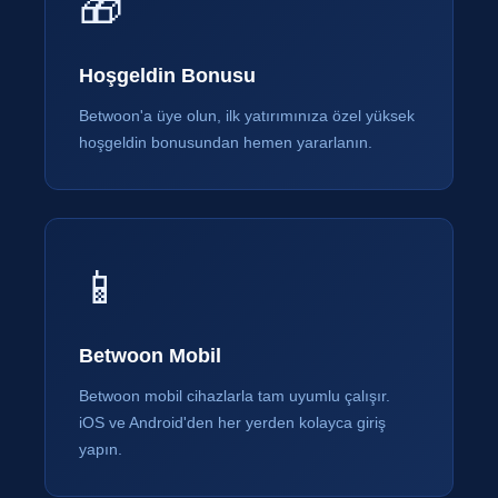
🎁
Hoşgeldin Bonusu
Betwoon'a üye olun, ilk yatırımınıza özel yüksek
hoşgeldin bonusundan hemen yararlanın.
📱
Betwoon Mobil
Betwoon mobil cihazlarla tam uyumlu çalışır.
iOS ve Android'den her yerden kolayca giriş
yapın.