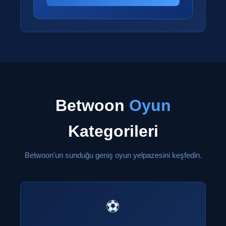
Betwoon
Oyun
Kategorileri
Betwoon'un sunduğu geniş oyun yelpazesini keşfedin.
⚽