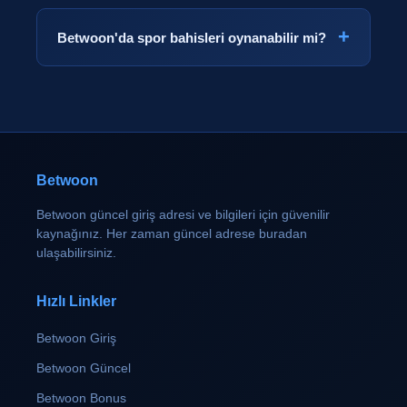
Betwoon yasal kısıtlamalar nedeniyle zaman
zaman adres değişikliğine gidebilmektedir. Güncel
Betwoon'da spor bahisleri oynanabilir mi?
adrese her zaman sitemizden ulaşabilirsiniz.
Betwoon geniş spor bahisleri seçeneği
sunmaktadır. Futbol, basketbol, tenis ve daha
fazlası için bahis yapabilirsiniz.
Betwoon
Betwoon güncel giriş adresi ve bilgileri için güvenilir
kaynağınız. Her zaman güncel adrese buradan
ulaşabilirsiniz.
Hızlı Linkler
Betwoon Giriş
Betwoon Güncel
Betwoon Bonus