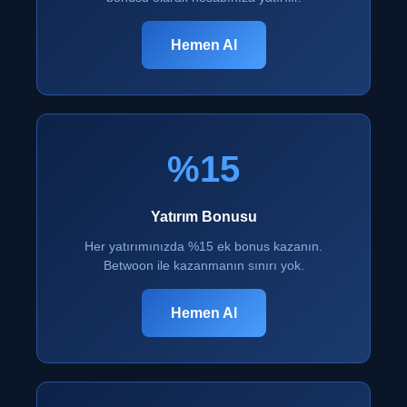
Hemen Al
%15
Yatırım Bonusu
Her yatırımınızda %15 ek bonus kazanın.
Betwoon ile kazanmanın sınırı yok.
Hemen Al