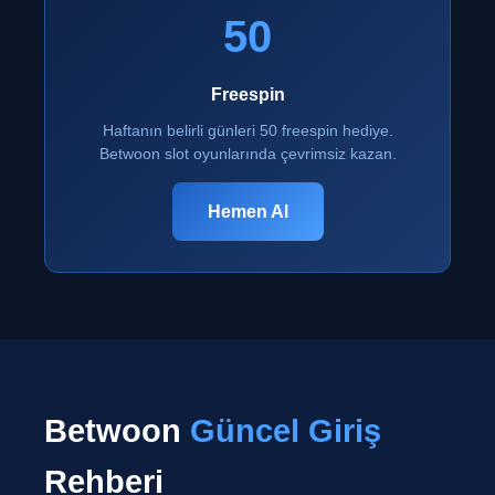
50
Freespin
Haftanın belirli günleri 50 freespin hediye.
Betwoon slot oyunlarında çevrimsiz kazan.
Hemen Al
Betwoon
Güncel Giriş
Rehberi