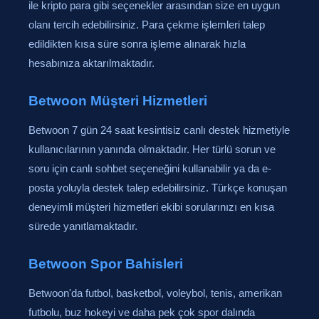
ile kripto para gibi seçenekler arasından size en uygun
olanı tercih edebilirsiniz. Para çekme işlemleri talep
edildikten kısa süre sonra işleme alınarak hızla
hesabınıza aktarılmaktadır.
Betwoon Müşteri Hizmetleri
Betwoon 7 gün 24 saat kesintisiz canlı destek hizmetiyle
kullanıcılarının yanında olmaktadır. Her türlü sorun ve
soru için canlı sohbet seçeneğini kullanabilir ya da e-
posta yoluyla destek talep edebilirsiniz. Türkçe konuşan
deneyimli müşteri hizmetleri ekibi sorularınızı en kısa
sürede yanıtlamaktadır.
Betwoon Spor Bahisleri
Betwoon'da futbol, basketbol, voleybol, tenis, amerikan
futbolu, buz hokeyi ve daha pek çok spor dalında