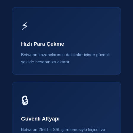
⚡
Hızlı Para Çekme
Betwoon kazançlarınızı dakikalar içinde güvenli
şekilde hesabınıza aktarır.
🔒
Güvenli Altyapı
Betwoon 256-bit SSL şifrelemesiyle kişisel ve