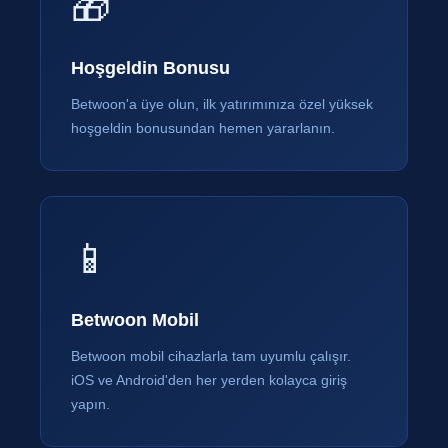
🎁
Hoşgeldin Bonusu
Betwoon'a üye olun, ilk yatırımınıza özel yüksek
hoşgeldin bonusundan hemen yararlanın.
📱
Betwoon Mobil
Betwoon mobil cihazlarla tam uyumlu çalışır.
iOS ve Android'den her yerden kolayca giriş
yapın.