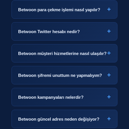
Betwoon banka havalesi, kredi kartı ve kripto para
gibi çeşitli ödeme yöntemlerini desteklemektedir.
Betwoon para çekme işlemi nasıl yapılır?
Betwoon hesabınızdan para çekmek için cüzdanım
bölümüne gidin ve çekim talebinizi oluşturun.
Betwoon Twitter hesabı nedir?
Betwoon güncel adres ve kampanya duyuruları
için resmi Twitter hesabını takip edebilirsiniz.
Betwoon müşteri hizmetlerine nasıl ulaşılır?
Betwoon canlı destek hattı 7/24 hizmet
vermektedir. Siteye girerek canlı sohbet
Betwoon şifremi unuttum ne yapmalıyım?
başlatabilirsiniz.
Betwoon giriş sayfasındaki şifremi unuttum
seçeneğine tıklayarak e-posta adresinize sıfırlama
Betwoon kampanyaları nelerdir?
bağlantısı alabilirsiniz.
Betwoon yatırım bonusu, kayıp bonusu, freespin
ve özel kampanyalar gibi çeşitli promosyonlar
Betwoon güncel adres neden değişiyor?
sunmaktadır.