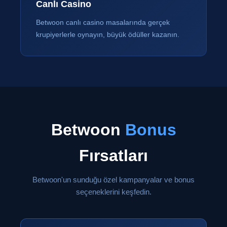
Canlı Casino
Betwoon canlı casino masalarında gerçek
krupiyerlerle oynayın, büyük ödüller kazanın.
Betwoon
Bonus
Fırsatları
Betwoon'un sunduğu özel kampanyalar ve bonus
seçeneklerini keşfedin.