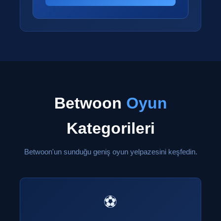
Betwoon
Oyun
Kategorileri
Betwoon'un sunduğu geniş oyun yelpazesini keşfedin.
⚽