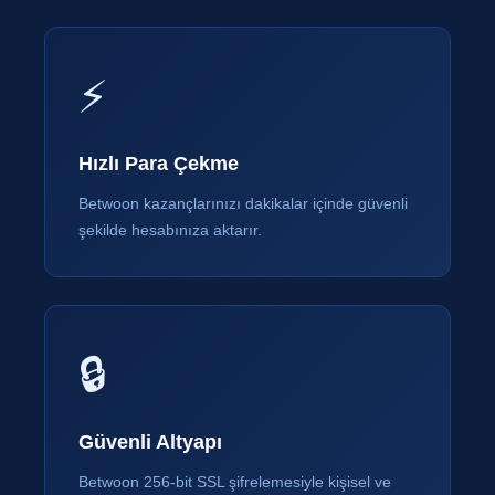
⚡
Hızlı Para Çekme
Betwoon kazançlarınızı dakikalar içinde güvenli
şekilde hesabınıza aktarır.
🔒
Güvenli Altyapı
Betwoon 256-bit SSL şifrelemesiyle kişisel ve