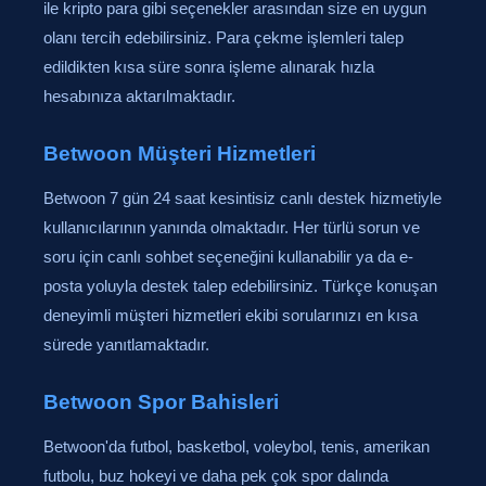
ile kripto para gibi seçenekler arasından size en uygun
olanı tercih edebilirsiniz. Para çekme işlemleri talep
edildikten kısa süre sonra işleme alınarak hızla
hesabınıza aktarılmaktadır.
Betwoon Müşteri Hizmetleri
Betwoon 7 gün 24 saat kesintisiz canlı destek hizmetiyle
kullanıcılarının yanında olmaktadır. Her türlü sorun ve
soru için canlı sohbet seçeneğini kullanabilir ya da e-
posta yoluyla destek talep edebilirsiniz. Türkçe konuşan
deneyimli müşteri hizmetleri ekibi sorularınızı en kısa
sürede yanıtlamaktadır.
Betwoon Spor Bahisleri
Betwoon'da futbol, basketbol, voleybol, tenis, amerikan
futbolu, buz hokeyi ve daha pek çok spor dalında