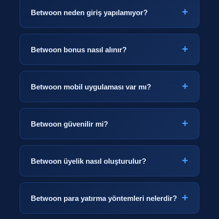
tarayıcınıza yazın, kullanıcı adı ve şifrenizle
Betwoon neden giriş yapılamıyor?
oturum açın.
Betwoon'a erişim sorunu yaşıyorsanız güncel
adres değişmiş olabilir. Güncel adres için sitemizi
Betwoon bonus nasıl alınır?
takip edin.
Betwoon'da üyelik sonrası hoşgeldin bonusu
otomatik olarak tanımlanır. Detaylar için bonuslar
Betwoon mobil uygulaması var mı?
sayfasını inceleyin.
Betwoon mobil uyumlu bir platformdur. Tarayıcı
üzerinden mobil cihazlardan kolayca erişebilirsiniz.
Betwoon güvenilir mi?
Betwoon lisanslı bir platform olarak güvenli
altyapıyla hizmet vermektedir.
Betwoon üyelik nasıl oluşturulur?
Betwoon güncel adresine girerek üye ol butonuna
tıklayın, bilgilerinizi doldurun ve hesabınızı
Betwoon para yatırma yöntemleri nelerdir?
oluşturun.