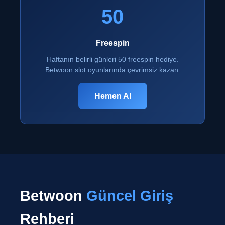
50
Freespin
Haftanın belirli günleri 50 freespin hediye.
Betwoon slot oyunlarında çevrimsiz kazan.
Hemen Al
Betwoon
Güncel Giriş
Rehberi