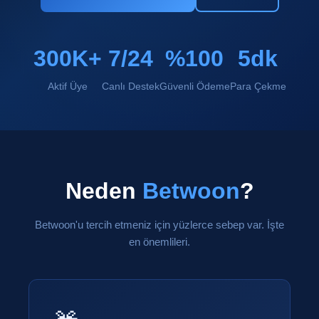
300K+
7/24
%100
5dk
Aktif Üye
Canlı Destek
Güvenli Ödeme
Para Çekme
Neden
Betwoon
?
Betwoon'u tercih etmeniz için yüzlerce sebep var. İşte
en önemlileri.