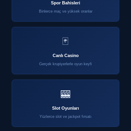
Spor Bahisleri
Binlerce maç ve yüksek oranlar
🃏
Canlı Casino
Gerçek krupiyerlerle oyun keyfi
🎰
Slot Oyunları
Yüzlerce slot ve jackpot fırsatı