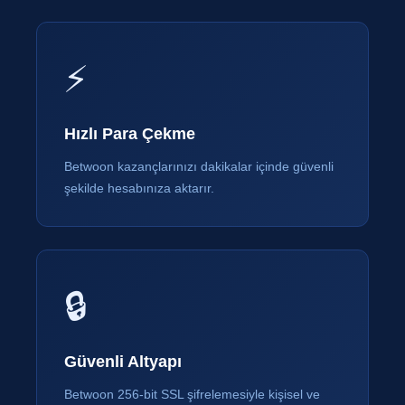
⚡
Hızlı Para Çekme
Betwoon kazançlarınızı dakikalar içinde güvenli
şekilde hesabınıza aktarır.
🔒
Güvenli Altyapı
Betwoon 256-bit SSL şifrelemesiyle kişisel ve