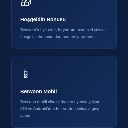
🎁
Hoşgeldin Bonusu
Betwoon'a üye olun, ilk yatırımınıza özel yüksek
hoşgeldin bonusundan hemen yararlanın.
📱
Betwoon Mobil
Betwoon mobil cihazlarla tam uyumlu çalışır.
iOS ve Android'den her yerden kolayca giriş
yapın.