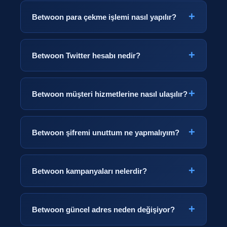
Betwoon banka havalesi, kredi kartı ve kripto para
gibi çeşitli ödeme yöntemlerini desteklemektedir.
Betwoon para çekme işlemi nasıl yapılır?
Betwoon hesabınızdan para çekmek için cüzdanım
bölümüne gidin ve çekim talebinizi oluşturun.
Betwoon Twitter hesabı nedir?
Betwoon güncel adres ve kampanya duyuruları
için resmi Twitter hesabını takip edebilirsiniz.
Betwoon müşteri hizmetlerine nasıl ulaşılır?
Betwoon canlı destek hattı 7/24 hizmet
vermektedir. Siteye girerek canlı sohbet
Betwoon şifremi unuttum ne yapmalıyım?
başlatabilirsiniz.
Betwoon giriş sayfasındaki şifremi unuttum
seçeneğine tıklayarak e-posta adresinize sıfırlama
Betwoon kampanyaları nelerdir?
bağlantısı alabilirsiniz.
Betwoon yatırım bonusu, kayıp bonusu, freespin
ve özel kampanyalar gibi çeşitli promosyonlar
Betwoon güncel adres neden değişiyor?
sunmaktadır.