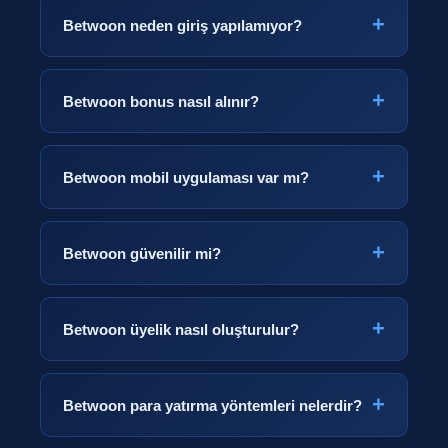
tarayıcınıza yazın, kullanıcı adı ve şifrenizle
Betwoon neden giriş yapılamıyor?
oturum açın.
Betwoon'a erişim sorunu yaşıyorsanız güncel
adres değişmiş olabilir. Güncel adres için sitemizi
Betwoon bonus nasıl alınır?
takip edin.
Betwoon'da üyelik sonrası hoşgeldin bonusu
otomatik olarak tanımlanır. Detaylar için bonuslar
Betwoon mobil uygulaması var mı?
sayfasını inceleyin.
Betwoon mobil uyumlu bir platformdur. Tarayıcı
üzerinden mobil cihazlardan kolayca erişebilirsiniz.
Betwoon güvenilir mi?
Betwoon lisanslı bir platform olarak güvenli
altyapıyla hizmet vermektedir.
Betwoon üyelik nasıl oluşturulur?
Betwoon güncel adresine girerek üye ol butonuna
tıklayın, bilgilerinizi doldurun ve hesabınızı
Betwoon para yatırma yöntemleri nelerdir?
oluşturun.