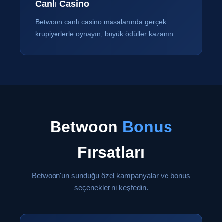
Canlı Casino
Betwoon canlı casino masalarında gerçek
krupiyerlerle oynayın, büyük ödüller kazanın.
Betwoon
Bonus
Fırsatları
Betwoon'un sunduğu özel kampanyalar ve bonus
seçeneklerini keşfedin.