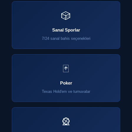
🎲
Sanal Sporlar
7/24 sanal bahis seçenekleri
🃏
Poker
Texas Hold'em ve turnuvalar
🎡