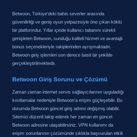
Betwoon, Türkiye'deki bahis severler arasında
güvenilirliği ve geniş oyun yelpazesiyle öne çıkan köklü
bir platformdur. Yıllar içinde kullanıcı tabanını sürekli
genişleten Betwoon, sunduğu kaliteli hizmet ve avantajlı
bonus seçenekleriyle rakiplerinden ayrışmaktadır.
Betwoon giriş işlemleri son derece basit bir şekilde
gerçekleştirilmektedir.
Betwoon Giriş Sorunu ve Çözümü
Zaman zaman internet servis sağlayıcılarının uyguladığı
kısıtlamalar nedeniyle Betwoon'a erişim güçleşebilir. Bu
durumda Betwoon güncel giriş adresi değişmiş olabilir.
Sitemizi düzenli takip ederek her zaman en güncel
Betwoon adresine ulaşabilirsiniz. VPN kullanımı da
erişim sorunlarının çözümünde sıklıkla başvurulan etkili