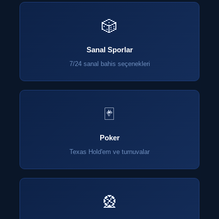
🎲
Sanal Sporlar
7/24 sanal bahis seçenekleri
🃏
Poker
Texas Hold'em ve turnuvalar
🎡