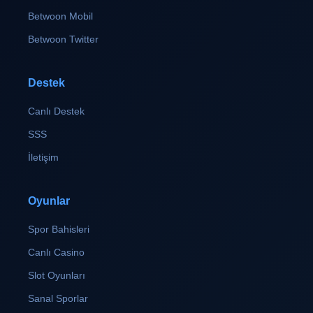
Betwoon Mobil
Betwoon Twitter
Destek
Canlı Destek
SSS
İletişim
Oyunlar
Spor Bahisleri
Canlı Casino
Slot Oyunları
Sanal Sporlar