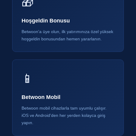
🎁
Hoşgeldin Bonusu
Betwoon'a üye olun, ilk yatırımınıza özel yüksek
hoşgeldin bonusundan hemen yararlanın.
📱
Betwoon Mobil
Betwoon mobil cihazlarla tam uyumlu çalışır.
iOS ve Android'den her yerden kolayca giriş
yapın.