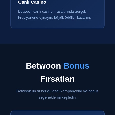
Canlı Casino
Betwoon canlı casino masalarında gerçek
krupiyerlerle oynayın, büyük ödüller kazanın.
Betwoon
Bonus
Fırsatları
Betwoon'un sunduğu özel kampanyalar ve bonus
seçeneklerini keşfedin.