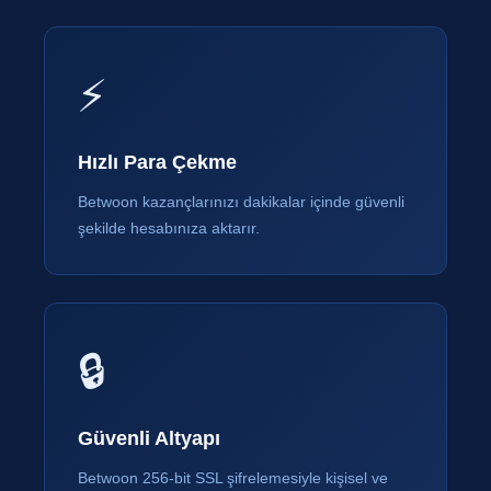
⚡
Hızlı Para Çekme
Betwoon kazançlarınızı dakikalar içinde güvenli
şekilde hesabınıza aktarır.
🔒
Güvenli Altyapı
Betwoon 256-bit SSL şifrelemesiyle kişisel ve