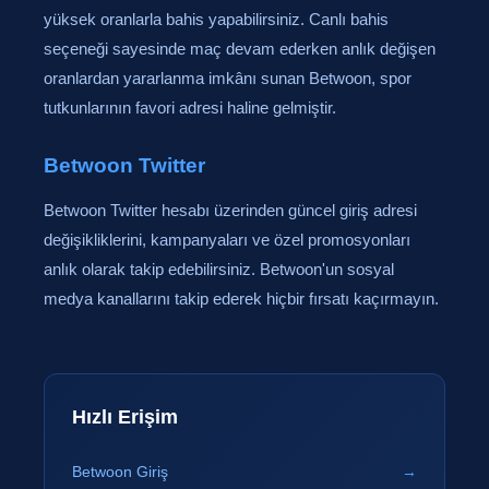
yüksek oranlarla bahis yapabilirsiniz. Canlı bahis
seçeneği sayesinde maç devam ederken anlık değişen
oranlardan yararlanma imkânı sunan Betwoon, spor
tutkunlarının favori adresi haline gelmiştir.
Betwoon Twitter
Betwoon Twitter hesabı üzerinden güncel giriş adresi
değişikliklerini, kampanyaları ve özel promosyonları
anlık olarak takip edebilirsiniz. Betwoon'un sosyal
medya kanallarını takip ederek hiçbir fırsatı kaçırmayın.
Hızlı Erişim
Betwoon Giriş