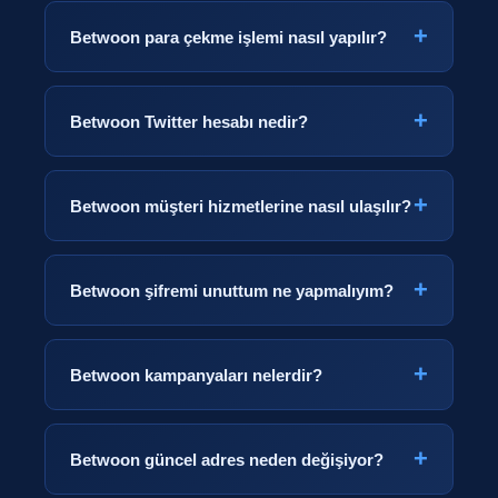
Betwoon banka havalesi, kredi kartı ve kripto para
gibi çeşitli ödeme yöntemlerini desteklemektedir.
Betwoon para çekme işlemi nasıl yapılır?
Betwoon hesabınızdan para çekmek için cüzdanım
bölümüne gidin ve çekim talebinizi oluşturun.
Betwoon Twitter hesabı nedir?
Betwoon güncel adres ve kampanya duyuruları
için resmi Twitter hesabını takip edebilirsiniz.
Betwoon müşteri hizmetlerine nasıl ulaşılır?
Betwoon canlı destek hattı 7/24 hizmet
vermektedir. Siteye girerek canlı sohbet
Betwoon şifremi unuttum ne yapmalıyım?
başlatabilirsiniz.
Betwoon giriş sayfasındaki şifremi unuttum
seçeneğine tıklayarak e-posta adresinize sıfırlama
Betwoon kampanyaları nelerdir?
bağlantısı alabilirsiniz.
Betwoon yatırım bonusu, kayıp bonusu, freespin
ve özel kampanyalar gibi çeşitli promosyonlar
Betwoon güncel adres neden değişiyor?
sunmaktadır.