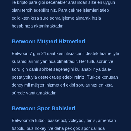
ile kripto para gibi seçenekler arasından size en uygun
olanı tercih edebilirsiniz. Para çekme işlemleri talep
edildikten kısa süre sonra işleme alınarak hızla
hesabınıza aktarılmaktadır.
Betwoon Müşteri Hizmetleri
Betwoon 7 gün 24 saat kesintisiz canlı destek hizmetiyle
kullanıcılarının yanında olmaktadır. Her türlü sorun ve
soru için canlı sohbet seçeneğini kullanabilir ya da e-
posta yoluyla destek talep edebilirsiniz. Türkçe konuşan
deneyimli müşteri hizmetleri ekibi sorularınızı en kısa
sürede yanıtlamaktadır.
Betwoon Spor Bahisleri
Betwoon'da futbol, basketbol, voleybol, tenis, amerikan
futbolu, buz hokeyi ve daha pek çok spor dalında