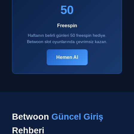
50
Freespin
Haftanın belirli günleri 50 freespin hediye.
Betwoon slot oyunlarında çevrimsiz kazan.
Hemen Al
Betwoon
Güncel Giriş
Rehberi