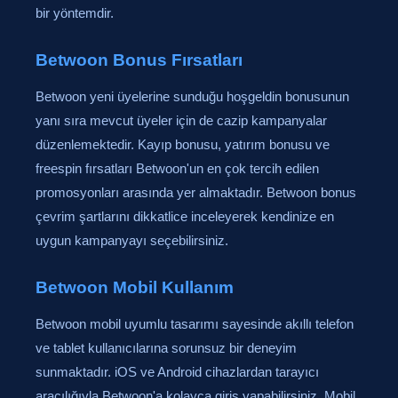
bir yöntemdir.
Betwoon Bonus Fırsatları
Betwoon yeni üyelerine sunduğu hoşgeldin bonusunun
yanı sıra mevcut üyeler için de cazip kampanyalar
düzenlemektedir. Kayıp bonusu, yatırım bonusu ve
freespin fırsatları Betwoon'un en çok tercih edilen
promosyonları arasında yer almaktadır. Betwoon bonus
çevrim şartlarını dikkatlice inceleyerek kendinize en
uygun kampanyayı seçebilirsiniz.
Betwoon Mobil Kullanım
Betwoon mobil uyumlu tasarımı sayesinde akıllı telefon
ve tablet kullanıcılarına sorunsuz bir deneyim
sunmaktadır. iOS ve Android cihazlardan tarayıcı
aracılığıyla Betwoon'a kolayca giriş yapabilirsiniz. Mobil