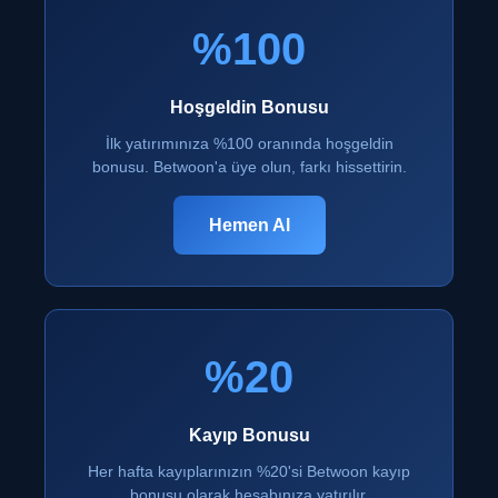
%100
Hoşgeldin Bonusu
İlk yatırımınıza %100 oranında hoşgeldin
bonusu. Betwoon'a üye olun, farkı hissettirin.
Hemen Al
%20
Kayıp Bonusu
Her hafta kayıplarınızın %20'si Betwoon kayıp
bonusu olarak hesabınıza yatırılır.