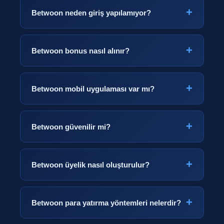
tarayıcınıza yazın, kullanıcı adı ve şifrenizle
Betwoon neden giriş yapılamıyor?
oturum açın.
Betwoon'a erişim sorunu yaşıyorsanız güncel
adres değişmiş olabilir. Güncel adres için sitemizi
Betwoon bonus nasıl alınır?
takip edin.
Betwoon'da üyelik sonrası hoşgeldin bonusu
otomatik olarak tanımlanır. Detaylar için bonuslar
Betwoon mobil uygulaması var mı?
sayfasını inceleyin.
Betwoon mobil uyumlu bir platformdur. Tarayıcı
üzerinden mobil cihazlardan kolayca erişebilirsiniz.
Betwoon güvenilir mi?
Betwoon lisanslı bir platform olarak güvenli
altyapıyla hizmet vermektedir.
Betwoon üyelik nasıl oluşturulur?
Betwoon güncel adresine girerek üye ol butonuna
tıklayın, bilgilerinizi doldurun ve hesabınızı
Betwoon para yatırma yöntemleri nelerdir?
oluşturun.