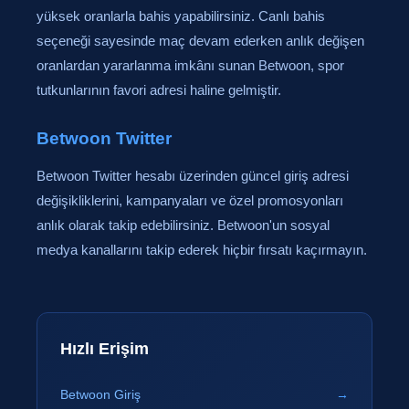
yüksek oranlarla bahis yapabilirsiniz. Canlı bahis
seçeneği sayesinde maç devam ederken anlık değişen
oranlardan yararlanma imkânı sunan Betwoon, spor
tutkunlarının favori adresi haline gelmiştir.
Betwoon Twitter
Betwoon Twitter hesabı üzerinden güncel giriş adresi
değişikliklerini, kampanyaları ve özel promosyonları
anlık olarak takip edebilirsiniz. Betwoon'un sosyal
medya kanallarını takip ederek hiçbir fırsatı kaçırmayın.
Hızlı Erişim
Betwoon Giriş