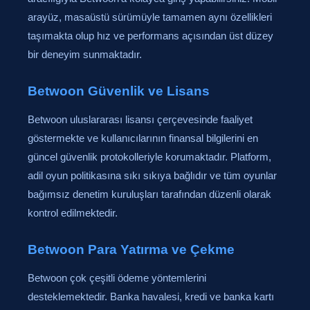
arayüz, masaüstü sürümüyle tamamen aynı özellikleri
taşımakta olup hız ve performans açısından üst düzey
bir deneyim sunmaktadır.
Betwoon Güvenlik ve Lisans
Betwoon uluslararası lisansı çerçevesinde faaliyet
göstermekte ve kullanıcılarının finansal bilgilerini en
güncel güvenlik protokolleriyle korumaktadır. Platform,
adil oyun politikasına sıkı sıkıya bağlıdır ve tüm oyunlar
bağımsız denetim kuruluşları tarafından düzenli olarak
kontrol edilmektedir.
Betwoon Para Yatırma ve Çekme
Betwoon çok çeşitli ödeme yöntemlerini
desteklemektedir. Banka havalesi, kredi ve banka kartı