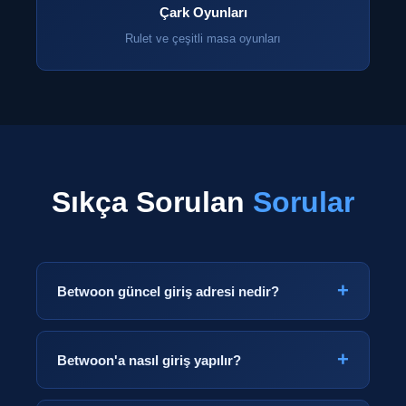
Çark Oyunları
Rulet ve çeşitli masa oyunları
Sıkça Sorulan
Sorular
Betwoon güncel giriş adresi nedir?
Betwoon güncel giriş adresi
tr.453betwoonresmi.com olarak güncellenmektedir.
Betwoon'a nasıl giriş yapılır?
Siteye erişim sorunu yaşadığınızda bu adresi
kullanabilirsiniz.
Betwoon'a giriş yapmak için güncel adresi