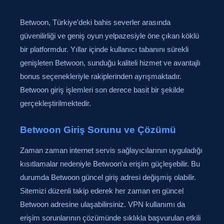
Betwoon, Türkiye'deki bahis severler arasında
güvenilirliği ve geniş oyun yelpazesiyle öne çıkan köklü
bir platformdur. Yıllar içinde kullanıcı tabanını sürekli
genişleten Betwoon, sunduğu kaliteli hizmet ve avantajlı
bonus seçenekleriyle rakiplerinden ayrışmaktadır.
Betwoon giriş işlemleri son derece basit bir şekilde
gerçekleştirilmektedir.
Betwoon Giriş Sorunu ve Çözümü
Zaman zaman internet servis sağlayıcılarının uyguladığı
kısıtlamalar nedeniyle Betwoon'a erişim güçleşebilir. Bu
durumda Betwoon güncel giriş adresi değişmiş olabilir.
Sitemizi düzenli takip ederek her zaman en güncel
Betwoon adresine ulaşabilirsiniz. VPN kullanımı da
erişim sorunlarının çözümünde sıklıkla başvurulan etkili