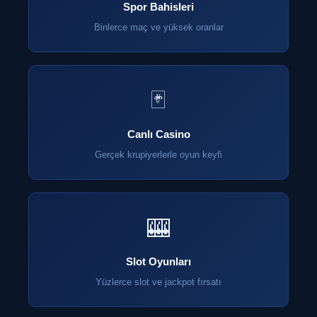
Spor Bahisleri
Binlerce maç ve yüksek oranlar
🃏
Canlı Casino
Gerçek krupiyerlerle oyun keyfi
🎰
Slot Oyunları
Yüzlerce slot ve jackpot fırsatı