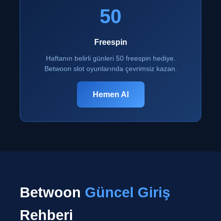
50
Freespin
Haftanın belirli günleri 50 freespin hediye.
Betwoon slot oyunlarında çevrimsiz kazan.
Hemen Al
Betwoon
Güncel Giriş
Rehberi