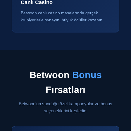
Canlı Casino
Betwoon canlı casino masalarında gerçek
krupiyerlerle oynayın, büyük ödüller kazanın.
Betwoon
Bonus
Fırsatları
Betwoon'un sunduğu özel kampanyalar ve bonus
seçeneklerini keşfedin.