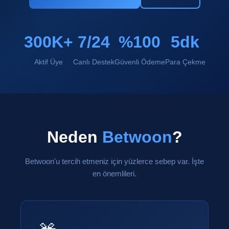
300K+
7/24
%100
5dk
Aktif Üye
Canlı Destek
Güvenli Ödeme
Para Çekme
Neden
Betwoon
?
Betwoon'u tercih etmeniz için yüzlerce sebep var. İşte
en önemlileri.