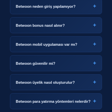
tarayıcınıza yazın, kullanıcı adı ve şifrenizle
Betwoon neden giriş yapılamıyor?
oturum açın.
Betwoon'a erişim sorunu yaşıyorsanız güncel
adres değişmiş olabilir. Güncel adres için sitemizi
Betwoon bonus nasıl alınır?
takip edin.
Betwoon'da üyelik sonrası hoşgeldin bonusu
otomatik olarak tanımlanır. Detaylar için bonuslar
Betwoon mobil uygulaması var mı?
sayfasını inceleyin.
Betwoon mobil uyumlu bir platformdur. Tarayıcı
üzerinden mobil cihazlardan kolayca erişebilirsiniz.
Betwoon güvenilir mi?
Betwoon lisanslı bir platform olarak güvenli
altyapıyla hizmet vermektedir.
Betwoon üyelik nasıl oluşturulur?
Betwoon güncel adresine girerek üye ol butonuna
tıklayın, bilgilerinizi doldurun ve hesabınızı
Betwoon para yatırma yöntemleri nelerdir?
oluşturun.