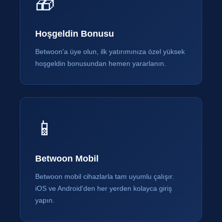
🎁
Hoşgeldin Bonusu
Betwoon'a üye olun, ilk yatırımınıza özel yüksek
hoşgeldin bonusundan hemen yararlanın.
📱
Betwoon Mobil
Betwoon mobil cihazlarla tam uyumlu çalışır.
iOS ve Android'den her yerden kolayca giriş
yapın.