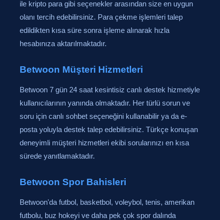
ile kripto para gibi seçenekler arasından size en uygun
olanı tercih edebilirsiniz. Para çekme işlemleri talep
edildikten kısa süre sonra işleme alınarak hızla
hesabınıza aktarılmaktadır.
Betwoon Müşteri Hizmetleri
Betwoon 7 gün 24 saat kesintisiz canlı destek hizmetiyle
kullanıcılarının yanında olmaktadır. Her türlü sorun ve
soru için canlı sohbet seçeneğini kullanabilir ya da e-
posta yoluyla destek talep edebilirsiniz. Türkçe konuşan
deneyimli müşteri hizmetleri ekibi sorularınızı en kısa
sürede yanıtlamaktadır.
Betwoon Spor Bahisleri
Betwoon'da futbol, basketbol, voleybol, tenis, amerikan
futbolu, buz hokeyi ve daha pek çok spor dalında