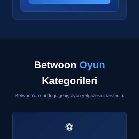
Betwoon
Oyun
Kategorileri
Betwoon'un sunduğu geniş oyun yelpazesini keşfedin.
⚽