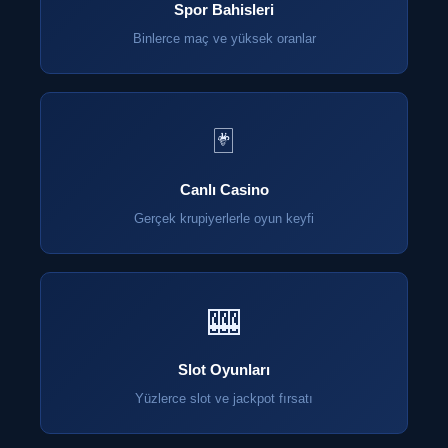
Spor Bahisleri
Binlerce maç ve yüksek oranlar
🃏
Canlı Casino
Gerçek krupiyerlerle oyun keyfi
🎰
Slot Oyunları
Yüzlerce slot ve jackpot fırsatı