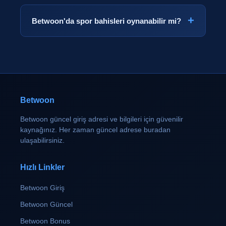
Betwoon yasal kısıtlamalar nedeniyle zaman
zaman adres değişikliğine gidebilmektedir. Güncel
Betwoon'da spor bahisleri oynanabilir mi?
adrese her zaman sitemizden ulaşabilirsiniz.
Betwoon geniş spor bahisleri seçeneği
sunmaktadır. Futbol, basketbol, tenis ve daha
fazlası için bahis yapabilirsiniz.
Betwoon
Betwoon güncel giriş adresi ve bilgileri için güvenilir
kaynağınız. Her zaman güncel adrese buradan
ulaşabilirsiniz.
Hızlı Linkler
Betwoon Giriş
Betwoon Güncel
Betwoon Bonus