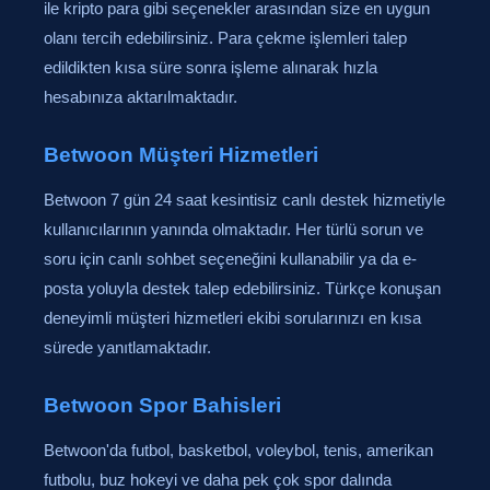
ile kripto para gibi seçenekler arasından size en uygun
olanı tercih edebilirsiniz. Para çekme işlemleri talep
edildikten kısa süre sonra işleme alınarak hızla
hesabınıza aktarılmaktadır.
Betwoon Müşteri Hizmetleri
Betwoon 7 gün 24 saat kesintisiz canlı destek hizmetiyle
kullanıcılarının yanında olmaktadır. Her türlü sorun ve
soru için canlı sohbet seçeneğini kullanabilir ya da e-
posta yoluyla destek talep edebilirsiniz. Türkçe konuşan
deneyimli müşteri hizmetleri ekibi sorularınızı en kısa
sürede yanıtlamaktadır.
Betwoon Spor Bahisleri
Betwoon'da futbol, basketbol, voleybol, tenis, amerikan
futbolu, buz hokeyi ve daha pek çok spor dalında