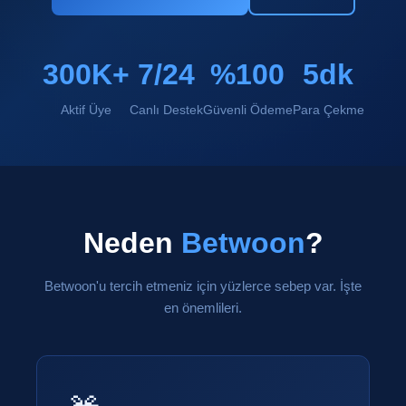
300K+
7/24
%100
5dk
Aktif Üye
Canlı Destek
Güvenli Ödeme
Para Çekme
Neden
Betwoon
?
Betwoon'u tercih etmeniz için yüzlerce sebep var. İşte
en önemlileri.