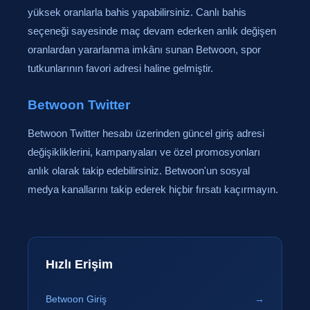
yüksek oranlarla bahis yapabilirsiniz. Canlı bahis
seçeneği sayesinde maç devam ederken anlık değişen
oranlardan yararlanma imkânı sunan Betwoon, spor
tutkunlarının favori adresi haline gelmiştir.
Betwoon Twitter
Betwoon Twitter hesabı üzerinden güncel giriş adresi
değişikliklerini, kampanyaları ve özel promosyonları
anlık olarak takip edebilirsiniz. Betwoon'un sosyal
medya kanallarını takip ederek hiçbir fırsatı kaçırmayın.
Hızlı Erişim
Betwoon Giriş