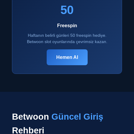
50
Freespin
Haftanın belirli günleri 50 freespin hediye.
Betwoon slot oyunlarında çevrimsiz kazan.
Hemen Al
Betwoon
Güncel Giriş
Rehberi