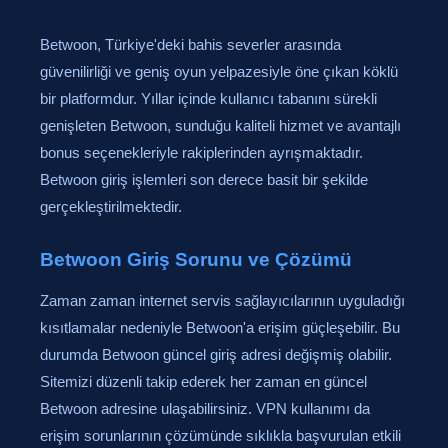
Betwoon, Türkiye'deki bahis severler arasında
güvenilirliği ve geniş oyun yelpazesiyle öne çıkan köklü
bir platformdur. Yıllar içinde kullanıcı tabanını sürekli
genişleten Betwoon, sunduğu kaliteli hizmet ve avantajlı
bonus seçenekleriyle rakiplerinden ayrışmaktadır.
Betwoon giriş işlemleri son derece basit bir şekilde
gerçekleştirilmektedir.
Betwoon Giriş Sorunu ve Çözümü
Zaman zaman internet servis sağlayıcılarının uyguladığı
kısıtlamalar nedeniyle Betwoon'a erişim güçleşebilir. Bu
durumda Betwoon güncel giriş adresi değişmiş olabilir.
Sitemizi düzenli takip ederek her zaman en güncel
Betwoon adresine ulaşabilirsiniz. VPN kullanımı da
erişim sorunlarının çözümünde sıklıkla başvurulan etkili