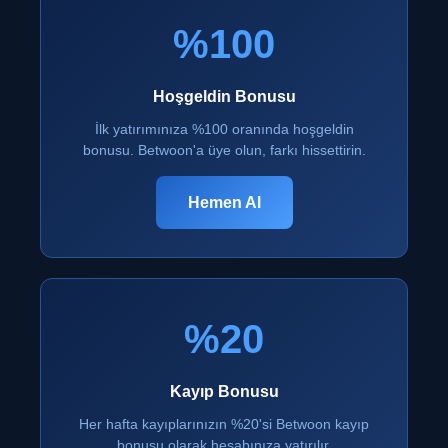
%100
Hoşgeldin Bonusu
İlk yatırımınıza %100 oranında hoşgeldin
bonusu. Betwoon'a üye olun, farkı hissettirin.
Hemen Al
%20
Kayıp Bonusu
Her hafta kayıplarınızın %20'si Betwoon kayıp
bonusu olarak hesabınıza yatırılır.