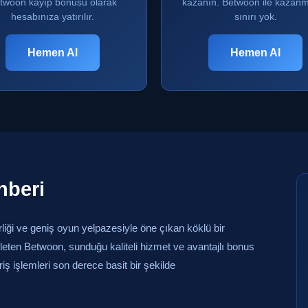
twoon kayıp bonusu olarak
kazanın. Betwoon ile kazan
hesabınıza yatırılır.
sınırı yok.
Hemen Al
Hemen Al
beri
liği ve geniş oyun yelpazesiyle öne çıkan köklü bir
nişleten Betwoon, sunduğu kaliteli hizmet ve avantajlı bonus
iş işlemleri son derece basit bir şekilde