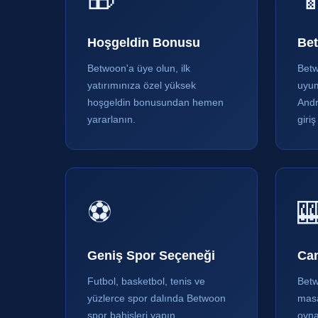
Hoşgeldin Bonusu
Be
Betwoon'a üye olun, ilk
Betw
yatırımınıza özel yüksek
uyum
hoşgeldin bonusundan hemen
Andr
yararlanın.
giriş
⚽

Geniş Spor Seçeneği
Can
Futbol, basketbol, tenis ve
Betw
yüzlerce spor dalında Betwoon
masa
spor bahisleri yapın.
oyna