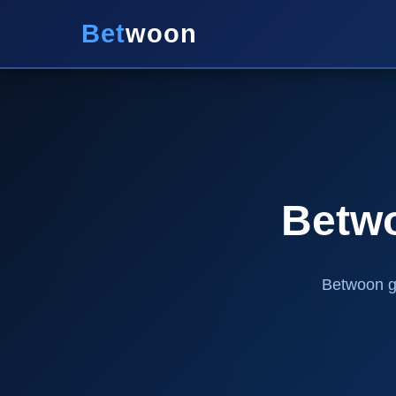
Bet
woon
Betw
Betwoon gü