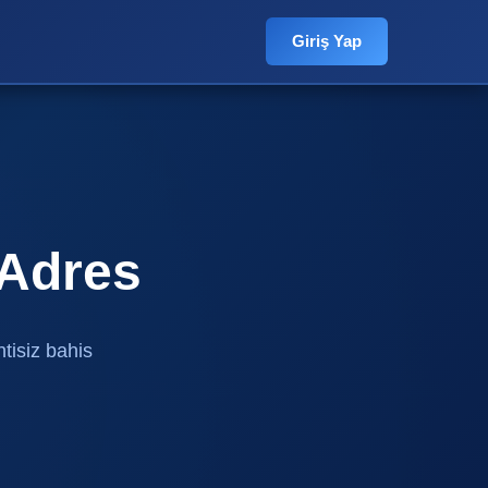
Giriş Yap
Adres
tisiz bahis