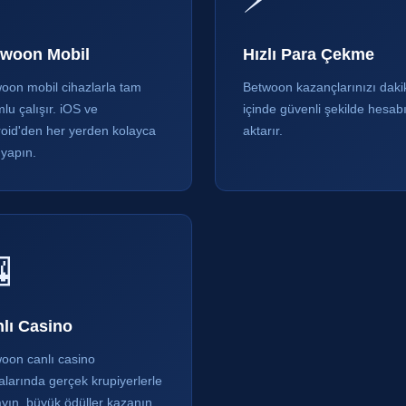
twoon Mobil
Hızlı Para Çekme
oon mobil cihazlarla tam
Betwoon kazançlarınızı daki
lu çalışır. iOS ve
içinde güvenli şekilde hesab
oid'den her yerden kolayca
aktarır.
 yapın.

lı Casino
oon canlı casino
larında gerçek krupiyerlerle
yın, büyük ödüller kazanın.