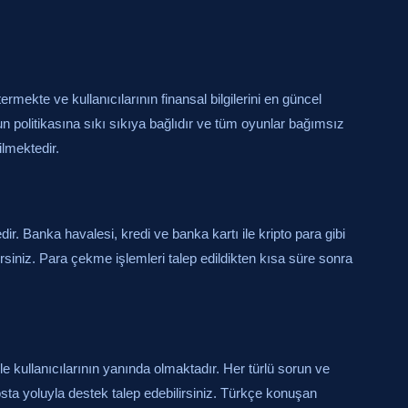
rmekte ve kullanıcılarının finansal bilgilerini en güncel
un politikasına sıkı sıkıya bağlıdır ve tüm oyunlar bağımsız
ilmektedir.
. Banka havalesi, kredi ve banka kartı ile kripto para gibi
rsiniz. Para çekme işlemleri talep edildikten kısa süre sonra
e kullanıcılarının yanında olmaktadır. Her türlü sorun ve
osta yoluyla destek talep edebilirsiniz. Türkçe konuşan