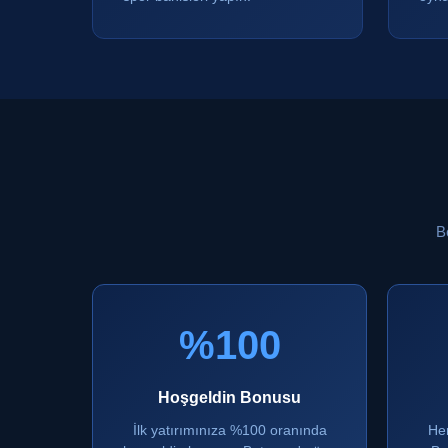
B
%100
Hoşgeldin Bonusu
İlk yatırımınıza %100 oranında
Her