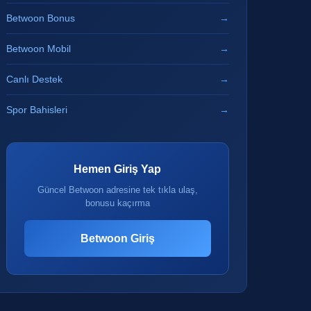
Betwoon Bonus
Betwoon Mobil
Canlı Destek
Spor Bahisleri
Hemen Giriş Yap
Güncel Betwoon adresine tek tıkla ulaş,
bonusu kaçırma
Betwoon Giriş