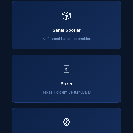
🎲
Sanal Sporlar
7/24 sanal bahis seçenekleri
🃏
Poker
Texas Hold'em ve turnuvalar
🎡