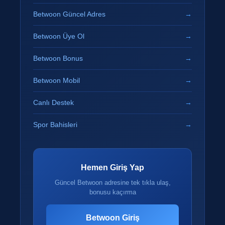
Betwoon Güncel Adres
Betwoon Üye Ol
Betwoon Bonus
Betwoon Mobil
Canlı Destek
Spor Bahisleri
Hemen Giriş Yap
Güncel Betwoon adresine tek tıkla ulaş,
bonusu kaçırma
Betwoon Giriş