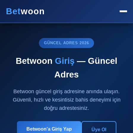
Bet
woon
GÜNCEL ADRES 2026
Betwoon
Giriş
— Güncel
Adres
Betwoon güncel giriş adresine anında ulaşın.
Güvenli, hızlı ve kesintisiz bahis deneyimi için
doğru adrestesiniz.
Betwoon'a Giriş Yap
Üye Ol