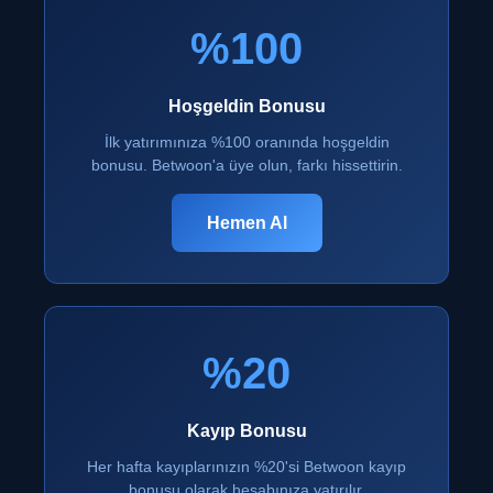
%100
Hoşgeldin Bonusu
İlk yatırımınıza %100 oranında hoşgeldin
bonusu. Betwoon'a üye olun, farkı hissettirin.
Hemen Al
%20
Kayıp Bonusu
Her hafta kayıplarınızın %20'si Betwoon kayıp
bonusu olarak hesabınıza yatırılır.