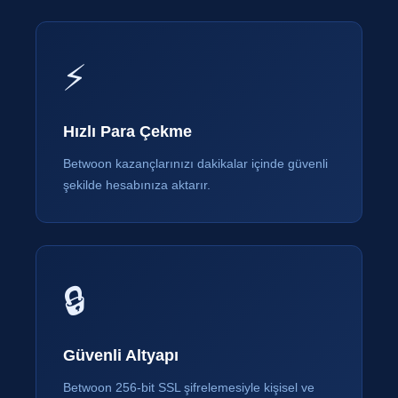
⚡
Hızlı Para Çekme
Betwoon kazançlarınızı dakikalar içinde güvenli
şekilde hesabınıza aktarır.
🔒
Güvenli Altyapı
Betwoon 256-bit SSL şifrelemesiyle kişisel ve