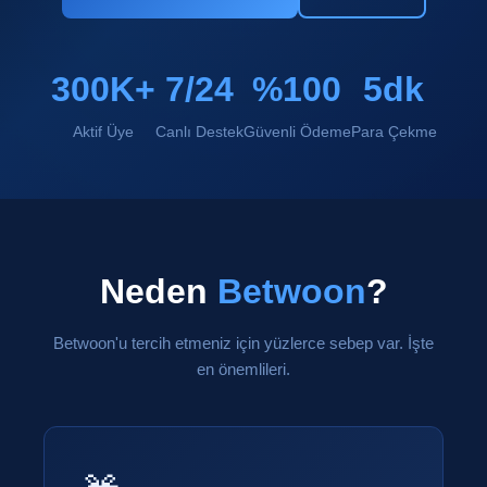
300K+
7/24
%100
5dk
Aktif Üye
Canlı Destek
Güvenli Ödeme
Para Çekme
Neden
Betwoon
?
Betwoon'u tercih etmeniz için yüzlerce sebep var. İşte
en önemlileri.