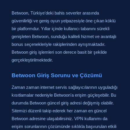
Betwoon, Türkiye'deki bahis severler arasında
güvenilirliği ve geniş oyun yelpazesiyle öne çıkan köklü
bir platformdur. Yıllar içinde kullanıcı tabanını sürekli
genişleten Betwoon, sunduğu kaliteli hizmet ve avantajlı
bonus seçenekleriyle rakiplerinden ayrışmaktadır.
Betwoon giriş işlemleri son derece basit bir şekilde
gerçekleştirilmektedir.
Betwoon Giriş Sorunu ve Çözümü
Zaman zaman internet servis sağlayıcılarının uyguladığı
kısıtlamalar nedeniyle Betwoon'a erişim güçleşebilir. Bu
durumda Betwoon güncel giriş adresi değişmiş olabilir.
Sitemizi düzenli takip ederek her zaman en güncel
Betwoon adresine ulaşabilirsiniz. VPN kullanımı da
erişim sorunlarının çözümünde sıklıkla başvurulan etkili