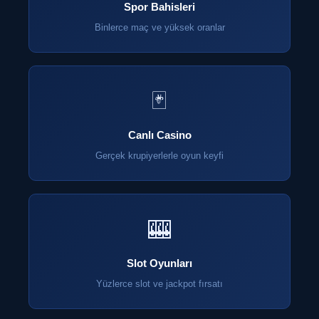
Spor Bahisleri
Binlerce maç ve yüksek oranlar
🃏
Canlı Casino
Gerçek krupiyerlerle oyun keyfi
🎰
Slot Oyunları
Yüzlerce slot ve jackpot fırsatı