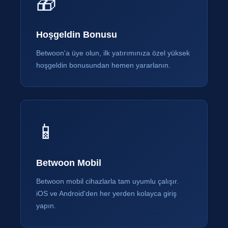
🎁
Hoşgeldin Bonusu
Betwoon'a üye olun, ilk yatırımınıza özel yüksek
hoşgeldin bonusundan hemen yararlanın.
📱
Betwoon Mobil
Betwoon mobil cihazlarla tam uyumlu çalışır.
iOS ve Android'den her yerden kolayca giriş
yapın.