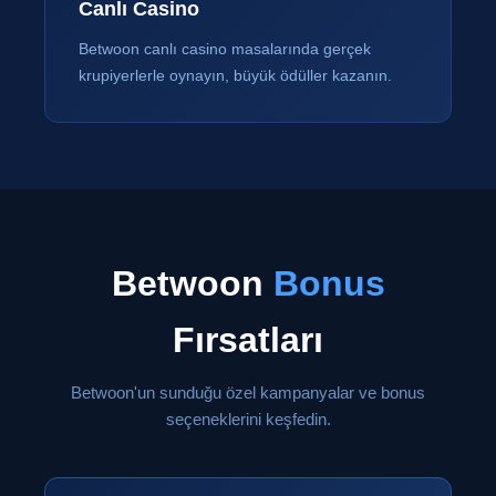
Canlı Casino
Betwoon canlı casino masalarında gerçek
krupiyerlerle oynayın, büyük ödüller kazanın.
Betwoon
Bonus
Fırsatları
Betwoon'un sunduğu özel kampanyalar ve bonus
seçeneklerini keşfedin.