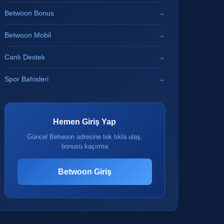
Betwoon Bonus
Betwoon Mobil
Canlı Destek
Spor Bahisleri
Hemen Giriş Yap
Güncel Betwoon adresine tek tıkla ulaş,
bonusu kaçırma
Betwoon Giriş