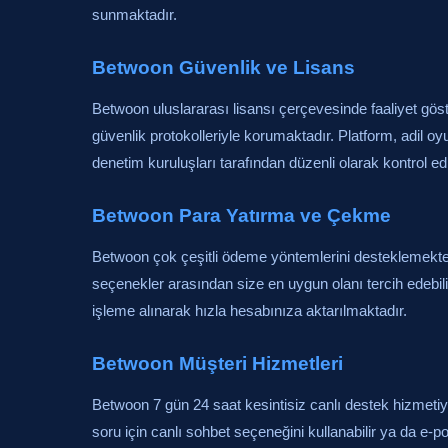
sunmaktadır.
Betwoon Güvenlik ve Lisans
Betwoon uluslararası lisansı çerçevesinde faaliyet göste
güvenlik protokolleriyle korumaktadır. Platform, adil oy
denetim kuruluşları tarafından düzenli olarak kontrol ed
Betwoon Para Yatırma ve Çekme
Betwoon çok çeşitli ödeme yöntemlerini desteklemektedir
seçenekler arasından size en uygun olanı tercih edebili
işleme alınarak hızla hesabınıza aktarılmaktadır.
Betwoon Müşteri Hizmetleri
Betwoon 7 gün 24 saat kesintisiz canlı destek hizmetiyl
soru için canlı sohbet seçeneğini kullanabilir ya da e-p