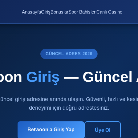
Anasayfa
Giriş
Bonuslar
Spor Bahisleri
Canlı Casino
GÜNCEL ADRES 2026
oon
Giriş
— Güncel 
ncel giriş adresine anında ulaşın. Güvenli, hızlı ve kesin
deneyimi için doğru adrestesiniz.
Betwoon'a Giriş Yap
Üye Ol