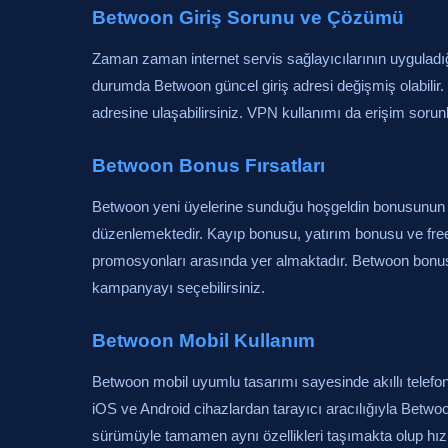
Betwoon Giriş Sorunu ve Çözümü
Zaman zaman internet servis sağlayıcılarının uyguladığ
durumda Betwoon güncel giriş adresi değişmiş olabilir
adresine ulaşabilirsiniz. VPN kullanımı da erişim sorun
Betwoon Bonus Fırsatları
Betwoon yeni üyelerine sunduğu hoşgeldin bonusunun 
düzenlemektedir. Kayıp bonusu, yatırım bonusu ve frees
promosyonları arasında yer almaktadır. Betwoon bonus 
kampanyayı seçebilirsiniz.
Betwoon Mobil Kullanım
Betwoon mobil uyumlu tasarımı sayesinde akıllı telefon
iOS ve Android cihazlardan tarayıcı aracılığıyla Betwoo
sürümüyle tamamen aynı özellikleri taşımakta olup hı