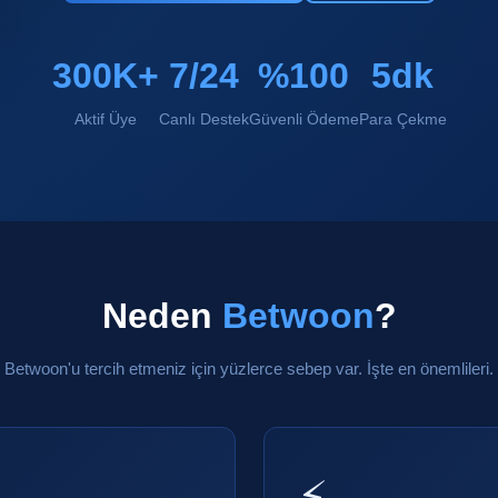
300K+
7/24
%100
5dk
Aktif Üye
Canlı Destek
Güvenli Ödeme
Para Çekme
Neden
Betwoon
?
Betwoon'u tercih etmeniz için yüzlerce sebep var. İşte en önemlileri.

⚡