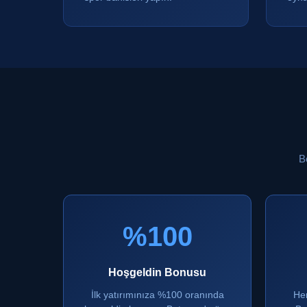
B
%100
Hoşgeldin Bonusu
İlk yatırımınıza %100 oranında
Her