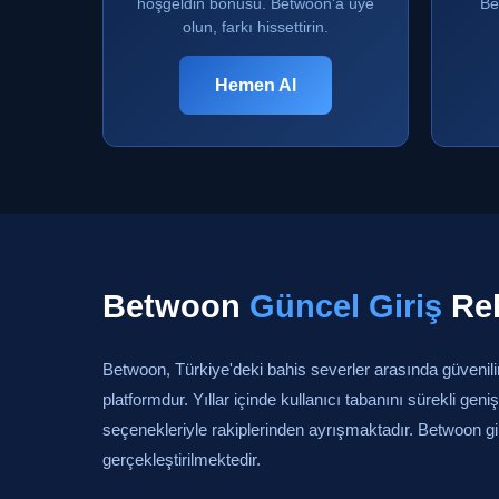
hoşgeldin bonusu. Betwoon'a üye
Be
olun, farkı hissettirin.
Hemen Al
Betwoon
Güncel Giriş
Reh
Betwoon, Türkiye'deki bahis severler arasında güvenilir
platformdur. Yıllar içinde kullanıcı tabanını sürekli ge
seçenekleriyle rakiplerinden ayrışmaktadır. Betwoon gir
gerçekleştirilmektedir.