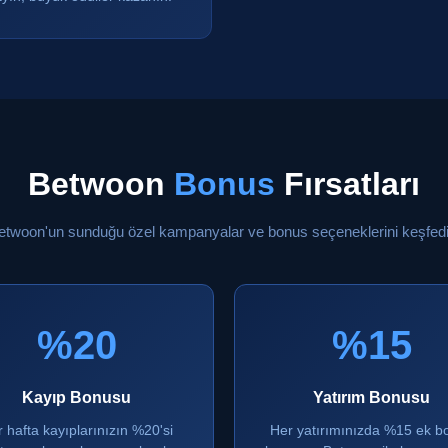
Betwoon
Bonus
Fırsatları
etwoon'un sunduğu özel kampanyalar ve bonus seçeneklerini keşfedi
%20
%15
Kayıp Bonusu
Yatırım Bonusu
 hafta kayıplarınızın %20'si
Her yatırımınızda %15 ek b