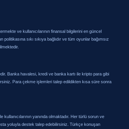
rmekte ve kullanıcılarının finansal bilgilerini en güncel
un politikasına sıkı sıkıya bağlıdır ve tüm oyunlar bağımsız
ilmektedir.
. Banka havalesi, kredi ve banka kartı ile kripto para gibi
rsiniz. Para çekme işlemleri talep edildikten kısa süre sonra
e kullanıcılarının yanında olmaktadır. Her türlü sorun ve
osta yoluyla destek talep edebilirsiniz. Türkçe konuşan