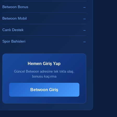
Betwoon Bonus
Betwoon Mobil
Canlı Destek
Spor Bahisleri
Hemen Giriş Yap
Güncel Betwoon adresine tek tıkla ulaş,
bonusu kaçırma
Betwoon Giriş