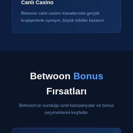
Canlı Casino
Betwoon canlı casino masalarında gerçek
krupiyerlerle oynayın, büyük ödüller kazanın.
Betwoon
Bonus
Fırsatları
Betwoon'un sunduğu özel kampanyalar ve bonus
seçeneklerini keşfedin.