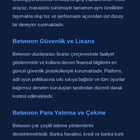
arayüz, masaüstü sürümüyle tamamen aynı özellikleri
taşımakta olup hız ve performans açısından üst düzey
bir deneyim sunmaktadır.
Betwoon Güvenlik ve Lisans
Betwoon uluslararası lisansı çerçevesinde faaliyet
göstermekte ve kullanıcılarının finansal bilgilerini en
güncel güvenlik protokolleriyle korumaktadır. Platform,
adil oyun politikasına sıkı sıkıya bağlıdır ve tüm oyunlar
bağımsız denetim kuruluşları tarafından düzenli olarak
kontrol edilmektedir.
Betwoon Para Yatırma ve Çekme
Betwoon çok çeşitli ödeme yöntemlerini
desteklemektedir. Banka havalesi, kredi ve banka kartı