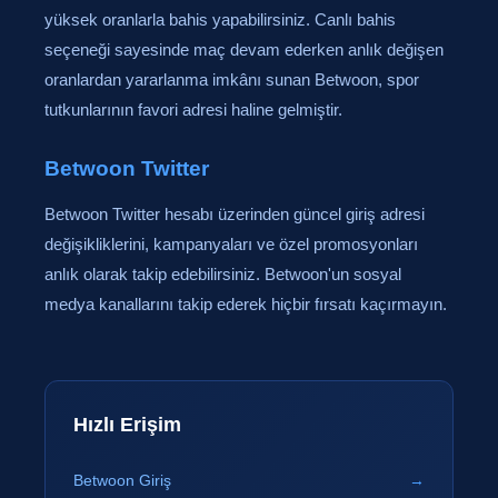
yüksek oranlarla bahis yapabilirsiniz. Canlı bahis
seçeneği sayesinde maç devam ederken anlık değişen
oranlardan yararlanma imkânı sunan Betwoon, spor
tutkunlarının favori adresi haline gelmiştir.
Betwoon Twitter
Betwoon Twitter hesabı üzerinden güncel giriş adresi
değişikliklerini, kampanyaları ve özel promosyonları
anlık olarak takip edebilirsiniz. Betwoon'un sosyal
medya kanallarını takip ederek hiçbir fırsatı kaçırmayın.
Hızlı Erişim
Betwoon Giriş