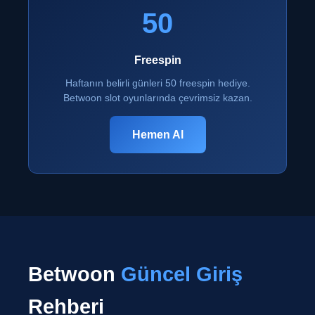
50
Freespin
Haftanın belirli günleri 50 freespin hediye.
Betwoon slot oyunlarında çevrimsiz kazan.
Hemen Al
Betwoon
Güncel Giriş
Rehberi