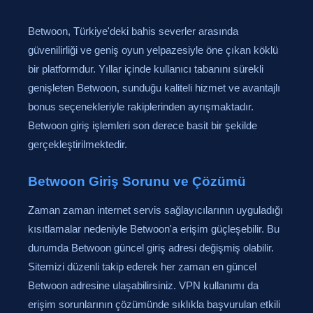
Betwoon, Türkiye'deki bahis severler arasında
güvenilirliği ve geniş oyun yelpazesiyle öne çıkan köklü
bir platformdur. Yıllar içinde kullanıcı tabanını sürekli
genişleten Betwoon, sunduğu kaliteli hizmet ve avantajlı
bonus seçenekleriyle rakiplerinden ayrışmaktadır.
Betwoon giriş işlemleri son derece basit bir şekilde
gerçekleştirilmektedir.
Betwoon Giriş Sorunu ve Çözümü
Zaman zaman internet servis sağlayıcılarının uyguladığı
kısıtlamalar nedeniyle Betwoon'a erişim güçleşebilir. Bu
durumda Betwoon güncel giriş adresi değişmiş olabilir.
Sitemizi düzenli takip ederek her zaman en güncel
Betwoon adresine ulaşabilirsiniz. VPN kullanımı da
erişim sorunlarının çözümünde sıklıkla başvurulan etkili