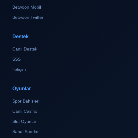
Betwoon Mobil
Betwoon Twitter
Destek
Canlı Destek
SSS
İletişim
Oyunlar
Spor Bahisleri
Canlı Casino
Slot Oyunları
Sanal Sporlar