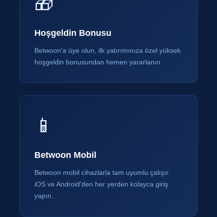
🎁
Hoşgeldin Bonusu
Betwoon'a üye olun, ilk yatırımınıza özel yüksek
hoşgeldin bonusundan hemen yararlanın.
📱
Betwoon Mobil
Betwoon mobil cihazlarla tam uyumlu çalışır.
iOS ve Android'den her yerden kolayca giriş
yapın.