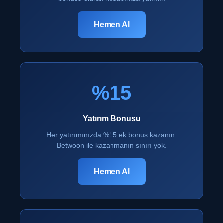
Hemen Al
%15
Yatırım Bonusu
Her yatırımınızda %15 ek bonus kazanın.
Betwoon ile kazanmanın sınırı yok.
Hemen Al