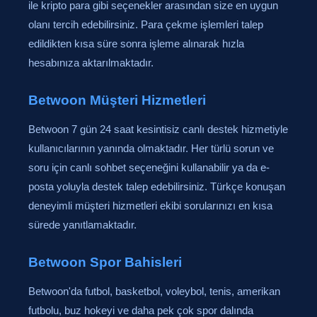
ile kripto para gibi seçenekler arasından size en uygun
olanı tercih edebilirsiniz. Para çekme işlemleri talep
edildikten kısa süre sonra işleme alınarak hızla
hesabınıza aktarılmaktadır.
Betwoon Müşteri Hizmetleri
Betwoon 7 gün 24 saat kesintisiz canlı destek hizmetiyle
kullanıcılarının yanında olmaktadır. Her türlü sorun ve
soru için canlı sohbet seçeneğini kullanabilir ya da e-
posta yoluyla destek talep edebilirsiniz. Türkçe konuşan
deneyimli müşteri hizmetleri ekibi sorularınızı en kısa
sürede yanıtlamaktadır.
Betwoon Spor Bahisleri
Betwoon'da futbol, basketbol, voleybol, tenis, amerikan
futbolu, buz hokeyi ve daha pek çok spor dalında