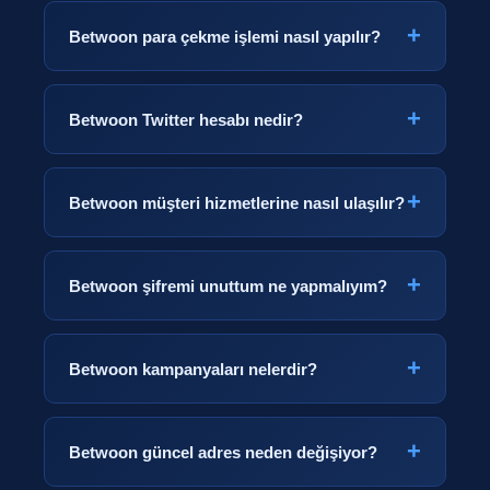
Betwoon banka havalesi, kredi kartı ve kripto para
gibi çeşitli ödeme yöntemlerini desteklemektedir.
Betwoon para çekme işlemi nasıl yapılır?
Betwoon hesabınızdan para çekmek için cüzdanım
bölümüne gidin ve çekim talebinizi oluşturun.
Betwoon Twitter hesabı nedir?
Betwoon güncel adres ve kampanya duyuruları
için resmi Twitter hesabını takip edebilirsiniz.
Betwoon müşteri hizmetlerine nasıl ulaşılır?
Betwoon canlı destek hattı 7/24 hizmet
vermektedir. Siteye girerek canlı sohbet
Betwoon şifremi unuttum ne yapmalıyım?
başlatabilirsiniz.
Betwoon giriş sayfasındaki şifremi unuttum
seçeneğine tıklayarak e-posta adresinize sıfırlama
Betwoon kampanyaları nelerdir?
bağlantısı alabilirsiniz.
Betwoon yatırım bonusu, kayıp bonusu, freespin
ve özel kampanyalar gibi çeşitli promosyonlar
Betwoon güncel adres neden değişiyor?
sunmaktadır.