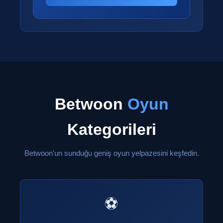
Betwoon
Oyun
Kategorileri
Betwoon'un sunduğu geniş oyun yelpazesini keşfedin.
⚽