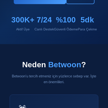
300K+
7/24
%100
5dk
Aktif Üye
Canlı Destek
Güvenli Ödeme
Para Çekme
Neden
Betwoon
?
Betwoon'u tercih etmeniz için yüzlerce sebep var. İşte
en önemlileri.