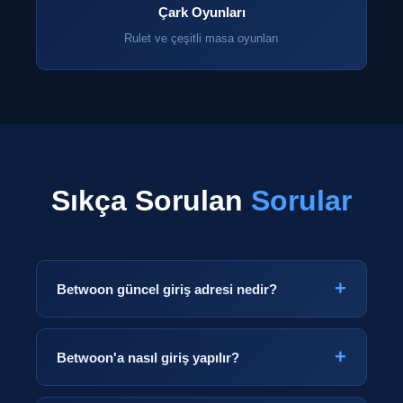
Çark Oyunları
Rulet ve çeşitli masa oyunları
Sıkça Sorulan
Sorular
Betwoon güncel giriş adresi nedir?
Betwoon güncel giriş adresi
tr.453betwoonresmi.com olarak güncellenmektedir.
Betwoon'a nasıl giriş yapılır?
Siteye erişim sorunu yaşadığınızda bu adresi
kullanabilirsiniz.
Betwoon'a giriş yapmak için güncel adresi