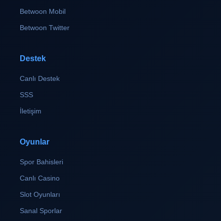
Betwoon Mobil
Betwoon Twitter
Destek
Canlı Destek
SSS
İletişim
Oyunlar
Spor Bahisleri
Canlı Casino
Slot Oyunları
Sanal Sporlar