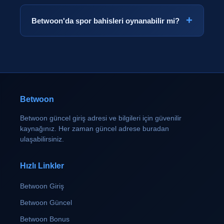
Betwoon yasal kısıtlamalar nedeniyle zaman
zaman adres değişikliğine gidebilmektedir. Güncel
Betwoon'da spor bahisleri oynanabilir mi?
adrese her zaman sitemizden ulaşabilirsiniz.
Betwoon geniş spor bahisleri seçeneği
sunmaktadır. Futbol, basketbol, tenis ve daha
fazlası için bahis yapabilirsiniz.
Betwoon
Betwoon güncel giriş adresi ve bilgileri için güvenilir
kaynağınız. Her zaman güncel adrese buradan
ulaşabilirsiniz.
Hızlı Linkler
Betwoon Giriş
Betwoon Güncel
Betwoon Bonus