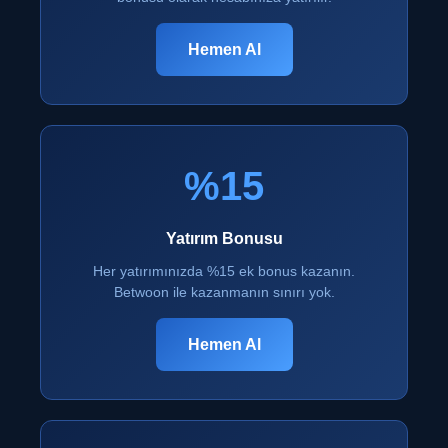
Hemen Al
%15
Yatırım Bonusu
Her yatırımınızda %15 ek bonus kazanın.
Betwoon ile kazanmanın sınırı yok.
Hemen Al