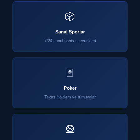
🎲
Sanal Sporlar
7/24 sanal bahis seçenekleri
🃏
Poker
Texas Hold'em ve turnuvalar
🎡