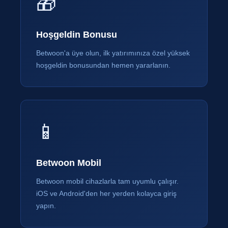
🎁
Hoşgeldin Bonusu
Betwoon'a üye olun, ilk yatırımınıza özel yüksek
hoşgeldin bonusundan hemen yararlanın.
📱
Betwoon Mobil
Betwoon mobil cihazlarla tam uyumlu çalışır.
iOS ve Android'den her yerden kolayca giriş
yapın.