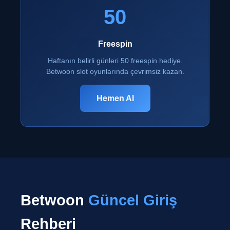
50
Freespin
Haftanın belirli günleri 50 freespin hediye.
Betwoon slot oyunlarında çevrimsiz kazan.
Hemen Al
Betwoon
Güncel Giriş
Rehberi