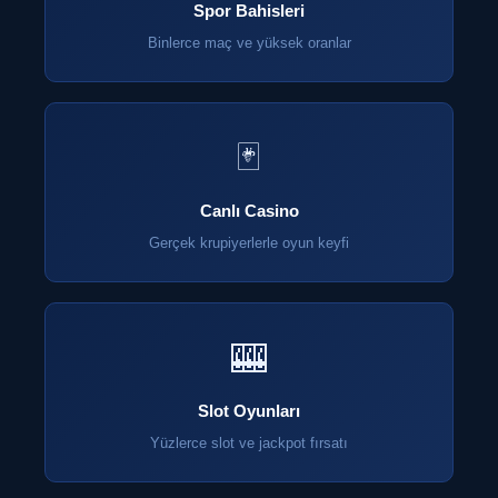
Spor Bahisleri
Binlerce maç ve yüksek oranlar
🃏
Canlı Casino
Gerçek krupiyerlerle oyun keyfi
🎰
Slot Oyunları
Yüzlerce slot ve jackpot fırsatı