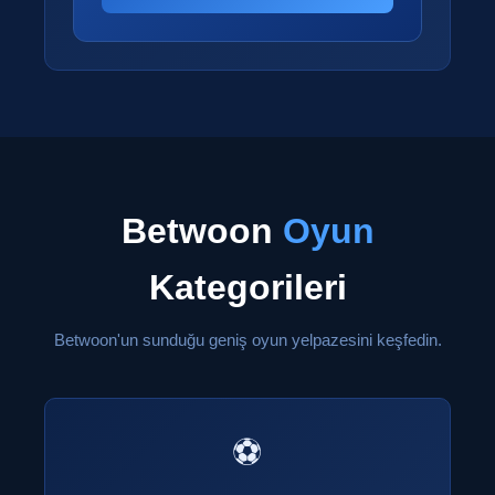
Betwoon
Oyun
Kategorileri
Betwoon'un sunduğu geniş oyun yelpazesini keşfedin.
⚽