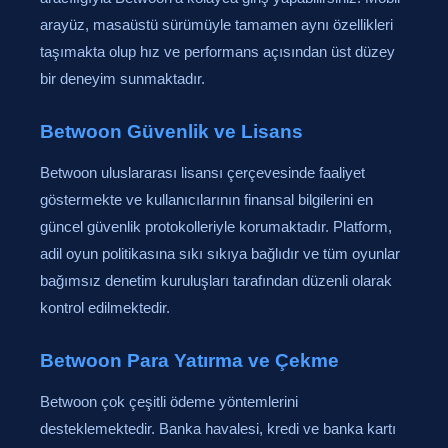
arayüz, masaüstü sürümüyle tamamen aynı özellikleri
taşımakta olup hız ve performans açısından üst düzey
bir deneyim sunmaktadır.
Betwoon Güvenlik ve Lisans
Betwoon uluslararası lisansı çerçevesinde faaliyet
göstermekte ve kullanıcılarının finansal bilgilerini en
güncel güvenlik protokolleriyle korumaktadır. Platform,
adil oyun politikasına sıkı sıkıya bağlıdır ve tüm oyunlar
bağımsız denetim kuruluşları tarafından düzenli olarak
kontrol edilmektedir.
Betwoon Para Yatırma ve Çekme
Betwoon çok çeşitli ödeme yöntemlerini
desteklemektedir. Banka havalesi, kredi ve banka kartı