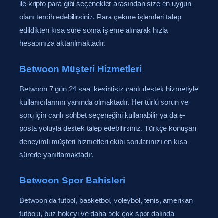
ile kripto para gibi seçenekler arasından size en uygun
olanı tercih edebilirsiniz. Para çekme işlemleri talep
edildikten kısa süre sonra işleme alınarak hızla
hesabınıza aktarılmaktadır.
Betwoon Müşteri Hizmetleri
Betwoon 7 gün 24 saat kesintisiz canlı destek hizmetiyle
kullanıcılarının yanında olmaktadır. Her türlü sorun ve
soru için canlı sohbet seçeneğini kullanabilir ya da e-
posta yoluyla destek talep edebilirsiniz. Türkçe konuşan
deneyimli müşteri hizmetleri ekibi sorularınızı en kısa
sürede yanıtlamaktadır.
Betwoon Spor Bahisleri
Betwoon'da futbol, basketbol, voleybol, tenis, amerikan
futbolu, buz hokeyi ve daha pek çok spor dalında