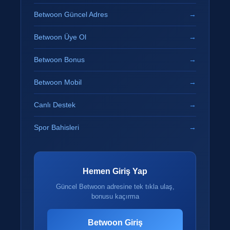
Betwoon Güncel Adres
Betwoon Üye Ol
Betwoon Bonus
Betwoon Mobil
Canlı Destek
Spor Bahisleri
Hemen Giriş Yap
Güncel Betwoon adresine tek tıkla ulaş,
bonusu kaçırma
Betwoon Giriş