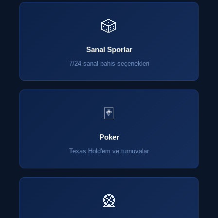
🎲
Sanal Sporlar
7/24 sanal bahis seçenekleri
🃏
Poker
Texas Hold'em ve turnuvalar
🎡