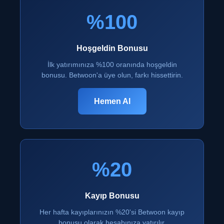
%100
Hoşgeldin Bonusu
İlk yatırımınıza %100 oranında hoşgeldin
bonusu. Betwoon'a üye olun, farkı hissettirin.
Hemen Al
%20
Kayıp Bonusu
Her hafta kayıplarınızın %20'si Betwoon kayıp
bonusu olarak hesabınıza yatırılır.