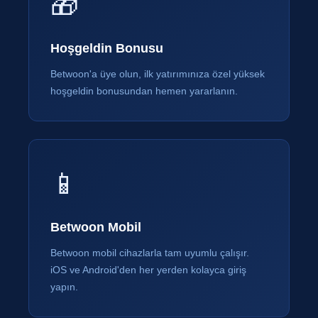
🎁
Hoşgeldin Bonusu
Betwoon'a üye olun, ilk yatırımınıza özel yüksek
hoşgeldin bonusundan hemen yararlanın.
📱
Betwoon Mobil
Betwoon mobil cihazlarla tam uyumlu çalışır.
iOS ve Android'den her yerden kolayca giriş
yapın.