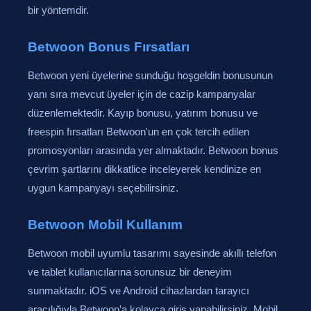
bir yöntemdir.
Betwoon Bonus Fırsatları
Betwoon yeni üyelerine sunduğu hoşgeldin bonusunun
yanı sıra mevcut üyeler için de cazip kampanyalar
düzenlemektedir. Kayıp bonusu, yatırım bonusu ve
freespin fırsatları Betwoon'un en çok tercih edilen
promosyonları arasında yer almaktadır. Betwoon bonus
çevrim şartlarını dikkatlice inceleyerek kendinize en
uygun kampanyayı seçebilirsiniz.
Betwoon Mobil Kullanım
Betwoon mobil uyumlu tasarımı sayesinde akıllı telefon
ve tablet kullanıcılarına sorunsuz bir deneyim
sunmaktadır. iOS ve Android cihazlardan tarayıcı
aracılığıyla Betwoon'a kolayca giriş yapabilirsiniz. Mobil