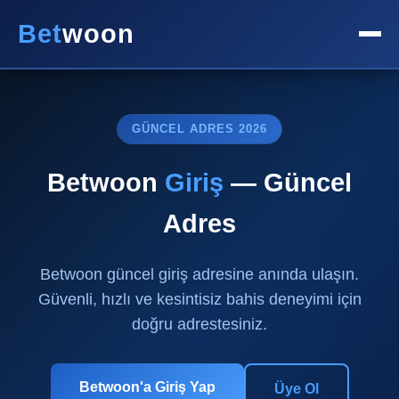
Bet
woon
GÜNCEL ADRES 2026
Betwoon
Giriş
— Güncel
Adres
Betwoon güncel giriş adresine anında ulaşın.
Güvenli, hızlı ve kesintisiz bahis deneyimi için
doğru adrestesiniz.
Betwoon'a Giriş Yap
Üye Ol