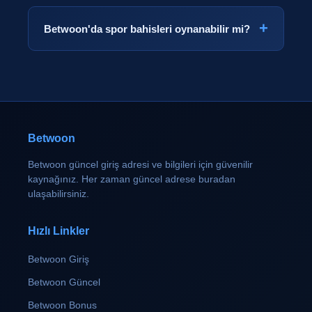
Betwoon yasal kısıtlamalar nedeniyle zaman
zaman adres değişikliğine gidebilmektedir. Güncel
Betwoon'da spor bahisleri oynanabilir mi?
adrese her zaman sitemizden ulaşabilirsiniz.
Betwoon geniş spor bahisleri seçeneği
sunmaktadır. Futbol, basketbol, tenis ve daha
fazlası için bahis yapabilirsiniz.
Betwoon
Betwoon güncel giriş adresi ve bilgileri için güvenilir
kaynağınız. Her zaman güncel adrese buradan
ulaşabilirsiniz.
Hızlı Linkler
Betwoon Giriş
Betwoon Güncel
Betwoon Bonus