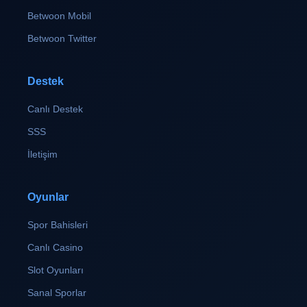
Betwoon Mobil
Betwoon Twitter
Destek
Canlı Destek
SSS
İletişim
Oyunlar
Spor Bahisleri
Canlı Casino
Slot Oyunları
Sanal Sporlar