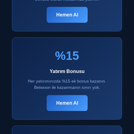
Hemen Al
%15
Yatırım Bonusu
Her yatırımınızda %15 ek bonus kazanın.
Betwoon ile kazanmanın sınırı yok.
Hemen Al