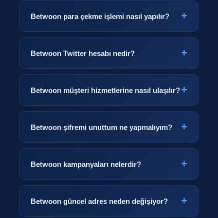
Betwoon banka havalesi, kredi kartı ve kripto para
gibi çeşitli ödeme yöntemlerini desteklemektedir.
Betwoon para çekme işlemi nasıl yapılır?
Betwoon hesabınızdan para çekmek için cüzdanım
bölümüne gidin ve çekim talebinizi oluşturun.
Betwoon Twitter hesabı nedir?
Betwoon güncel adres ve kampanya duyuruları
için resmi Twitter hesabını takip edebilirsiniz.
Betwoon müşteri hizmetlerine nasıl ulaşılır?
Betwoon canlı destek hattı 7/24 hizmet
vermektedir. Siteye girerek canlı sohbet
Betwoon şifremi unuttum ne yapmalıyım?
başlatabilirsiniz.
Betwoon giriş sayfasındaki şifremi unuttum
seçeneğine tıklayarak e-posta adresinize sıfırlama
Betwoon kampanyaları nelerdir?
bağlantısı alabilirsiniz.
Betwoon yatırım bonusu, kayıp bonusu, freespin
ve özel kampanyalar gibi çeşitli promosyonlar
Betwoon güncel adres neden değişiyor?
sunmaktadır.