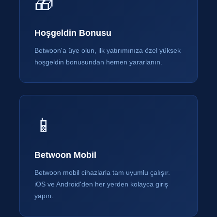
🎁
Hoşgeldin Bonusu
Betwoon'a üye olun, ilk yatırımınıza özel yüksek
hoşgeldin bonusundan hemen yararlanın.
📱
Betwoon Mobil
Betwoon mobil cihazlarla tam uyumlu çalışır.
iOS ve Android'den her yerden kolayca giriş
yapın.