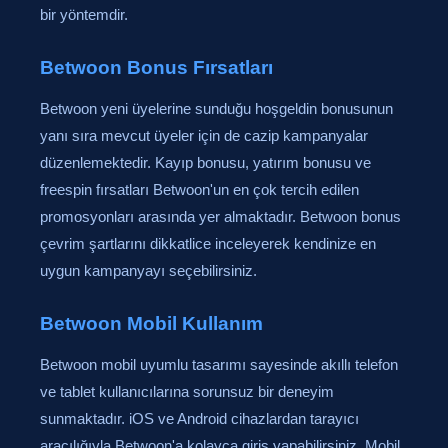
bir yöntemdir.
Betwoon Bonus Fırsatları
Betwoon yeni üyelerine sunduğu hoşgeldin bonusunun
yanı sıra mevcut üyeler için de cazip kampanyalar
düzenlemektedir. Kayıp bonusu, yatırım bonusu ve
freespin fırsatları Betwoon'un en çok tercih edilen
promosyonları arasında yer almaktadır. Betwoon bonus
çevrim şartlarını dikkatlice inceleyerek kendinize en
uygun kampanyayı seçebilirsiniz.
Betwoon Mobil Kullanım
Betwoon mobil uyumlu tasarımı sayesinde akıllı telefon
ve tablet kullanıcılarına sorunsuz bir deneyim
sunmaktadır. iOS ve Android cihazlardan tarayıcı
aracılığıyla Betwoon'a kolayca giriş yapabilirsiniz. Mobil