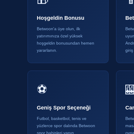
Hoşgeldin Bonusu
Be
Betwoon'a üye olun, ilk
Betw
yatırımınıza özel yüksek
uyum
hoşgeldin bonusundan hemen
Andr
yararlanın.
giriş
⚽

Geniş Spor Seçeneği
Can
Futbol, basketbol, tenis ve
Betw
yüzlerce spor dalında Betwoon
masa
spor bahisleri yapın.
oyna