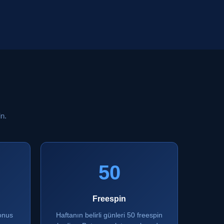
n.
50
Freespin
onus
Haftanın belirli günleri 50 freespin