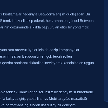
ı kısıtlamalar nedeniyle Betwoon'a erişim güçleşebilir. Bu
. Sitemizi düzenli takip ederek her zaman en güncel Betwoon
larının çözümünde sıklıkla başvurulan etkili bir yöntemdir.
yanı sıra mevcut üyeler için de cazip kampanyalar
pin fırsatları Betwoon'un en çok tercih edilen
çevrim şartlarını dikkatlice inceleyerek kendinize en uygun
 ve tablet kullanıcılarına sorunsuz bir deneyim sunmaktadır.
n'a kolayca giriş yapabilirsiniz. Mobil arayüz, masaüstü
z ve performans açısından üst düzey bir deneyim