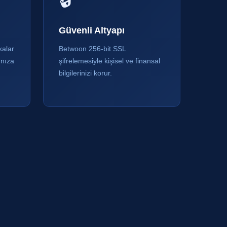
Güvenli Altyapı
kalar
Betwoon 256-bit SSL
ınıza
şifrelemesiyle kişisel ve finansal
bilgilerinizi korur.