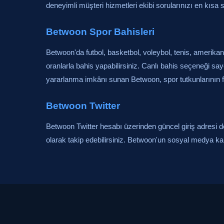
deneyimli müşteri hizmetleri ekibi sorularınızı en kısa 
Betwoon Spor Bahisleri
Betwoon'da futbol, basketbol, voleybol, tenis, amerika
oranlarla bahis yapabilirsiniz. Canlı bahis seçeneği 
yararlanma imkânı sunan Betwoon, spor tutkunlarının fav
Betwoon Twitter
Betwoon Twitter hesabı üzerinden güncel giriş adresi de
olarak takip edebilirsiniz. Betwoon'un sosyal medya kana