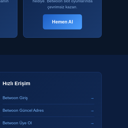
manın
hediye. Betwoon slot oyunlarında
çevrimsiz kazan.
Hemen Al
Hızlı Erişim
Betwoon Giriş
Betwoon Güncel Adres
Betwoon Üye Ol