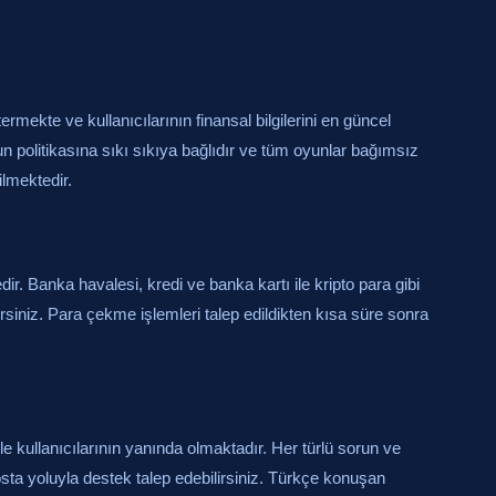
rmekte ve kullanıcılarının finansal bilgilerini en güncel
un politikasına sıkı sıkıya bağlıdır ve tüm oyunlar bağımsız
ilmektedir.
. Banka havalesi, kredi ve banka kartı ile kripto para gibi
rsiniz. Para çekme işlemleri talep edildikten kısa süre sonra
e kullanıcılarının yanında olmaktadır. Her türlü sorun ve
osta yoluyla destek talep edebilirsiniz. Türkçe konuşan