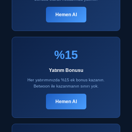
Hemen Al
%15
Yatırım Bonusu
Her yatırımınızda %15 ek bonus kazanın.
Betwoon ile kazanmanın sınırı yok.
Hemen Al