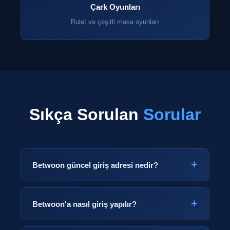
Çark Oyunları
Rulet ve çeşitli masa oyunları
Sıkça Sorulan
Sorular
Betwoon güncel giriş adresi nedir?
Betwoon güncel giriş adresi
tr.453betwoonresmi.com olarak güncellenmektedir.
Betwoon'a nasıl giriş yapılır?
Siteye erişim sorunu yaşadığınızda bu adresi
kullanabilirsiniz.
Betwoon'a giriş yapmak için güncel adresi