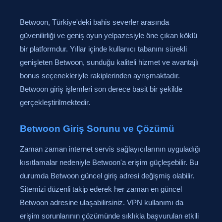
Betwoon, Türkiye'deki bahis severler arasında
güvenilirliği ve geniş oyun yelpazesiyle öne çıkan köklü
bir platformdur. Yıllar içinde kullanıcı tabanını sürekli
genişleten Betwoon, sunduğu kaliteli hizmet ve avantajlı
bonus seçenekleriyle rakiplerinden ayrışmaktadır.
Betwoon giriş işlemleri son derece basit bir şekilde
gerçekleştirilmektedir.
Betwoon Giriş Sorunu ve Çözümü
Zaman zaman internet servis sağlayıcılarının uyguladığı
kısıtlamalar nedeniyle Betwoon'a erişim güçleşebilir. Bu
durumda Betwoon güncel giriş adresi değişmiş olabilir.
Sitemizi düzenli takip ederek her zaman en güncel
Betwoon adresine ulaşabilirsiniz. VPN kullanımı da
erişim sorunlarının çözümünde sıklıkla başvurulan etkili