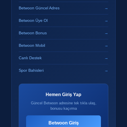
Betwoon Güncel Adres
Betwoon Üye Ol
Betwoon Bonus
Betwoon Mobil
Canlı Destek
Spor Bahisleri
Hemen Giriş Yap
Güncel Betwoon adresine tek tıkla ulaş,
bonusu kaçırma
Betwoon Giriş