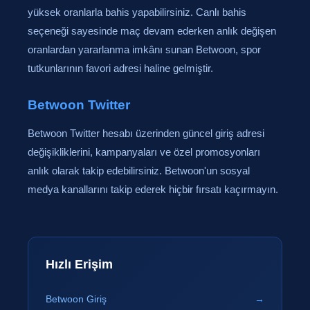
yüksek oranlarla bahis yapabilirsiniz. Canlı bahis
seçeneği sayesinde maç devam ederken anlık değişen
oranlardan yararlanma imkânı sunan Betwoon, spor
tutkunlarının favori adresi haline gelmiştir.
Betwoon Twitter
Betwoon Twitter hesabı üzerinden güncel giriş adresi
değişikliklerini, kampanyaları ve özel promosyonları
anlık olarak takip edebilirsiniz. Betwoon'un sosyal
medya kanallarını takip ederek hiçbir fırsatı kaçırmayın.
Hızlı Erişim
Betwoon Giriş