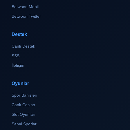
Betwoon Mobil
Betwoon Twitter
Destek
Canlı Destek
SSS
İletişim
Oyunlar
Spor Bahisleri
Canlı Casino
Slot Oyunları
Sanal Sporlar