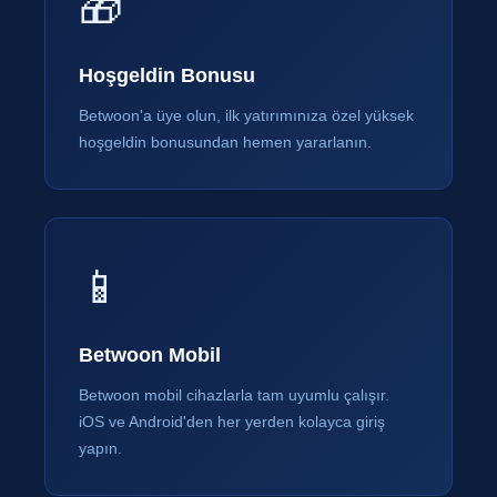
🎁
Hoşgeldin Bonusu
Betwoon'a üye olun, ilk yatırımınıza özel yüksek
hoşgeldin bonusundan hemen yararlanın.
📱
Betwoon Mobil
Betwoon mobil cihazlarla tam uyumlu çalışır.
iOS ve Android'den her yerden kolayca giriş
yapın.