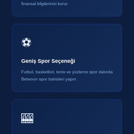
finansal bilgilerinizi korur.
⚽
Geniş Spor Seçeneği
Futbol, basketbol, tenis ve yüzlerce spor dalında
Betwoon spor bahisleri yapın.
🎰