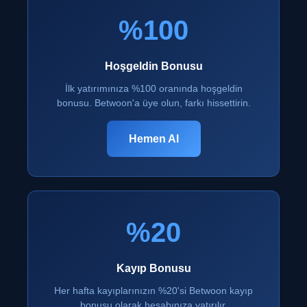
%100
Hoşgeldin Bonusu
İlk yatırımınıza %100 oranında hoşgeldin
bonusu. Betwoon'a üye olun, farkı hissettirin.
Hemen Al
%20
Kayıp Bonusu
Her hafta kayıplarınızın %20'si Betwoon kayıp
bonusu olarak hesabınıza yatırılır.