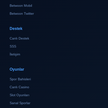
Betwoon Mobil
Betwoon Twitter
Destek
Canlı Destek
SSS
İletişim
Oyunlar
Spor Bahisleri
Canlı Casino
Slot Oyunları
Sanal Sporlar