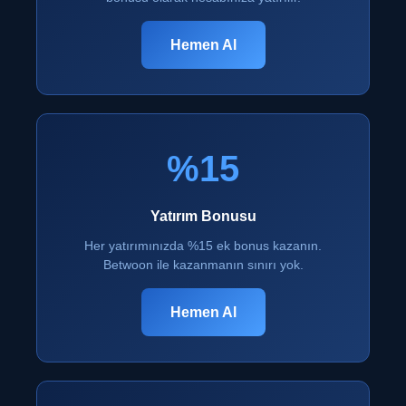
Hemen Al
%15
Yatırım Bonusu
Her yatırımınızda %15 ek bonus kazanın.
Betwoon ile kazanmanın sınırı yok.
Hemen Al