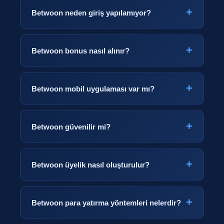
tarayıcınıza yazın, kullanıcı adı ve şifrenizle
Betwoon neden giriş yapılamıyor?
oturum açın.
Betwoon'a erişim sorunu yaşıyorsanız güncel
adres değişmiş olabilir. Güncel adres için sitemizi
Betwoon bonus nasıl alınır?
takip edin.
Betwoon'da üyelik sonrası hoşgeldin bonusu
otomatik olarak tanımlanır. Detaylar için bonuslar
Betwoon mobil uygulaması var mı?
sayfasını inceleyin.
Betwoon mobil uyumlu bir platformdur. Tarayıcı
üzerinden mobil cihazlardan kolayca erişebilirsiniz.
Betwoon güvenilir mi?
Betwoon lisanslı bir platform olarak güvenli
altyapıyla hizmet vermektedir.
Betwoon üyelik nasıl oluşturulur?
Betwoon güncel adresine girerek üye ol butonuna
tıklayın, bilgilerinizi doldurun ve hesabınızı
Betwoon para yatırma yöntemleri nelerdir?
oluşturun.