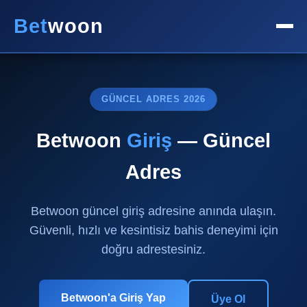
Bet
woon
GÜNCEL ADRES 2026
Betwoon
Giriş
— Güncel
Adres
Betwoon güncel giriş adresine anında ulaşın.
Güvenli, hızlı ve kesintisiz bahis deneyimi için
doğru adrestesiniz.
Betwoon'a Giriş Yap
Üye Ol