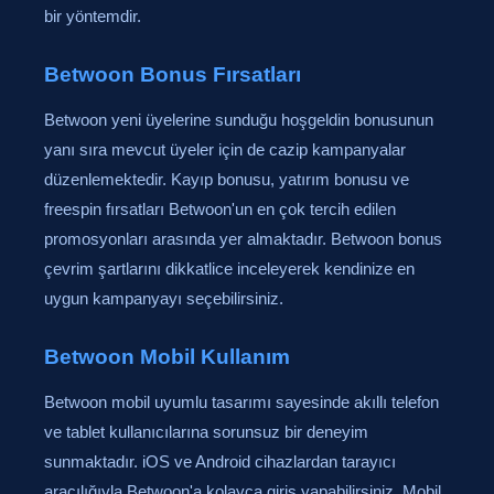
bir yöntemdir.
Betwoon Bonus Fırsatları
Betwoon yeni üyelerine sunduğu hoşgeldin bonusunun
yanı sıra mevcut üyeler için de cazip kampanyalar
düzenlemektedir. Kayıp bonusu, yatırım bonusu ve
freespin fırsatları Betwoon'un en çok tercih edilen
promosyonları arasında yer almaktadır. Betwoon bonus
çevrim şartlarını dikkatlice inceleyerek kendinize en
uygun kampanyayı seçebilirsiniz.
Betwoon Mobil Kullanım
Betwoon mobil uyumlu tasarımı sayesinde akıllı telefon
ve tablet kullanıcılarına sorunsuz bir deneyim
sunmaktadır. iOS ve Android cihazlardan tarayıcı
aracılığıyla Betwoon'a kolayca giriş yapabilirsiniz. Mobil