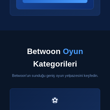
Betwoon
Oyun
Kategorileri
Betwoon'un sunduğu geniş oyun yelpazesini keşfedin.
⚽