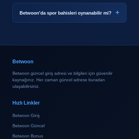
Betwoon yasal kısıtlamalar nedeniyle zaman
zaman adres değişikliğine gidebilmektedir. Güncel
Betwoon'da spor bahisleri oynanabilir mi?
adrese her zaman sitemizden ulaşabilirsiniz.
Betwoon geniş spor bahisleri seçeneği
sunmaktadır. Futbol, basketbol, tenis ve daha
fazlası için bahis yapabilirsiniz.
Betwoon
Betwoon güncel giriş adresi ve bilgileri için güvenilir
kaynağınız. Her zaman güncel adrese buradan
ulaşabilirsiniz.
Hızlı Linkler
Betwoon Giriş
Betwoon Güncel
Betwoon Bonus