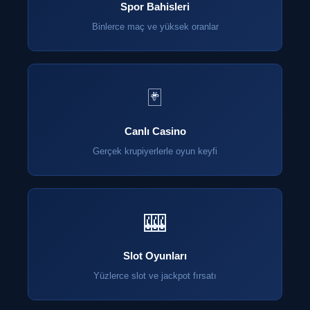
Spor Bahisleri
Binlerce maç ve yüksek oranlar
🃏
Canlı Casino
Gerçek krupiyerlerle oyun keyfi
🎰
Slot Oyunları
Yüzlerce slot ve jackpot fırsatı