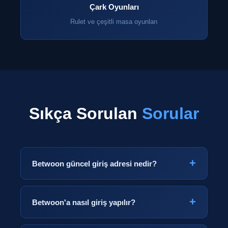
Çark Oyunları
Rulet ve çeşitli masa oyunları
Sıkça Sorulan
Sorular
Betwoon güncel giriş adresi nedir?
Betwoon güncel giriş adresi
tr.453betwoonresmi.com olarak güncellenmektedir.
Betwoon'a nasıl giriş yapılır?
Siteye erişim sorunu yaşadığınızda bu adresi
kullanabilirsiniz.
Betwoon'a giriş yapmak için güncel adresi