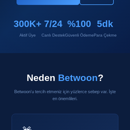
300K+
7/24
%100
5dk
Aktif Üye
Canlı Destek
Güvenli Ödeme
Para Çekme
Neden
Betwoon
?
Betwoon'u tercih etmeniz için yüzlerce sebep var. İşte
en önemlileri.