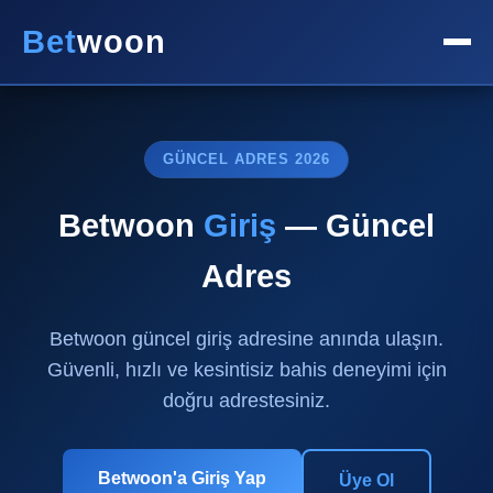
Bet
woon
GÜNCEL ADRES 2026
Betwoon
Giriş
— Güncel
Adres
Betwoon güncel giriş adresine anında ulaşın.
Güvenli, hızlı ve kesintisiz bahis deneyimi için
doğru adrestesiniz.
Betwoon'a Giriş Yap
Üye Ol