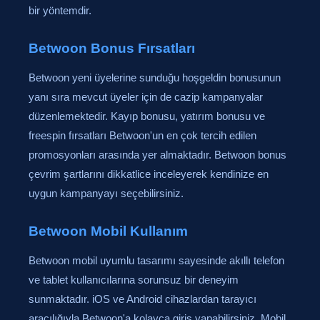
bir yöntemdir.
Betwoon Bonus Fırsatları
Betwoon yeni üyelerine sunduğu hoşgeldin bonusunun
yanı sıra mevcut üyeler için de cazip kampanyalar
düzenlemektedir. Kayıp bonusu, yatırım bonusu ve
freespin fırsatları Betwoon'un en çok tercih edilen
promosyonları arasında yer almaktadır. Betwoon bonus
çevrim şartlarını dikkatlice inceleyerek kendinize en
uygun kampanyayı seçebilirsiniz.
Betwoon Mobil Kullanım
Betwoon mobil uyumlu tasarımı sayesinde akıllı telefon
ve tablet kullanıcılarına sorunsuz bir deneyim
sunmaktadır. iOS ve Android cihazlardan tarayıcı
aracılığıyla Betwoon'a kolayca giriş yapabilirsiniz. Mobil