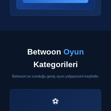
Betwoon
Oyun
Kategorileri
Betwoon'un sunduğu geniş oyun yelpazesini keşfedin.
⚽