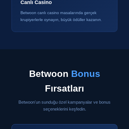
Canlı Casino
Betwoon canlı casino masalarında gerçek
krupiyerlerle oynayın, büyük ödüller kazanın.
Betwoon
Bonus
Fırsatları
Betwoon'un sunduğu özel kampanyalar ve bonus
seçeneklerini keşfedin.