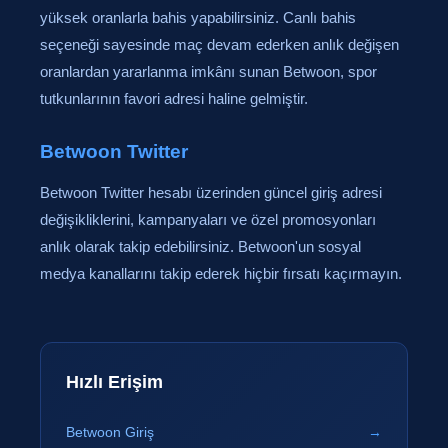
yüksek oranlarla bahis yapabilirsiniz. Canlı bahis
seçeneği sayesinde maç devam ederken anlık değişen
oranlardan yararlanma imkânı sunan Betwoon, spor
tutkunlarının favori adresi haline gelmiştir.
Betwoon Twitter
Betwoon Twitter hesabı üzerinden güncel giriş adresi
değişikliklerini, kampanyaları ve özel promosyonları
anlık olarak takip edebilirsiniz. Betwoon'un sosyal
medya kanallarını takip ederek hiçbir fırsatı kaçırmayın.
Hızlı Erişim
Betwoon Giriş