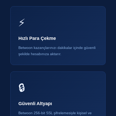
⚡
Hızlı Para Çekme
Betwoon kazançlarınızı dakikalar içinde güvenli
şekilde hesabınıza aktarır.
🔒
Güvenli Altyapı
Betwoon 256-bit SSL şifrelemesiyle kişisel ve