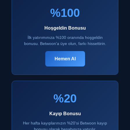
%100
Hoşgeldin Bonusu
İlk yatırımınıza %100 oranında hoşgeldin
bonusu. Betwoon'a üye olun, farkı hissettirin.
Hemen Al
%20
Kayıp Bonusu
Her hafta kayıplarınızın %20'si Betwoon kayıp
bonusu olarak hesabınıza yatırılır.