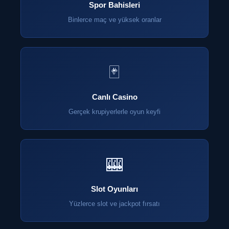
Spor Bahisleri
Binlerce maç ve yüksek oranlar
🃏
Canlı Casino
Gerçek krupiyerlerle oyun keyfi
🎰
Slot Oyunları
Yüzlerce slot ve jackpot fırsatı