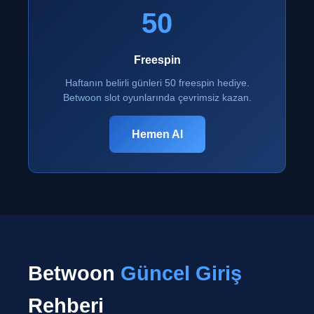
50
Freespin
Haftanın belirli günleri 50 freespin hediye.
Betwoon slot oyunlarında çevrimsiz kazan.
Hemen Al
Betwoon
Güncel Giriş
Rehberi