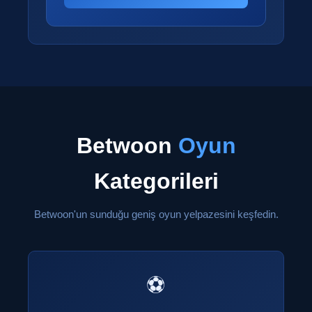
Betwoon
Oyun
Kategorileri
Betwoon'un sunduğu geniş oyun yelpazesini keşfedin.
⚽