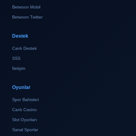
Betwoon Mobil
Betwoon Twitter
Destek
Canlı Destek
SSS
İletişim
Oyunlar
Spor Bahisleri
Canlı Casino
Slot Oyunları
Sanal Sporlar