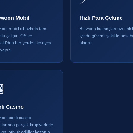
twoon Mobil
Hızlı Para Çekme
oon mobil cihazlarla tam
Betwoon kazançlarınızı daki
lu çalışır. iOS ve
içinde güvenli şekilde hesab
oid'den her yerden kolayca
aktarır.
 yapın.

lı Casino
oon canlı casino
larında gerçek krupiyerlerle
yın, büyük ödüller kazanın.