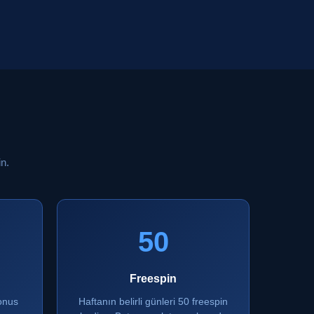
n.
50
Freespin
onus
Haftanın belirli günleri 50 freespin