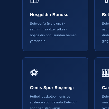
Hoşgeldin Bonusu
Be
Betwoon'a üye olun, ilk
Betw
yatırımınıza özel yüksek
uyum
hoşgeldin bonusundan hemen
Andr
yararlanın.
giriş
⚽

Geniş Spor Seçeneği
Can
Futbol, basketbol, tenis ve
Betw
yüzlerce spor dalında Betwoon
masa
spor bahisleri yapın.
oyna