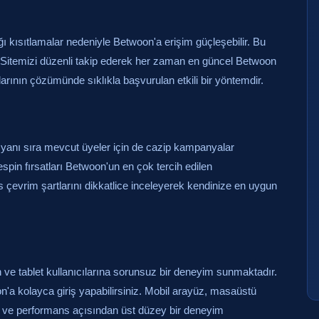
ı kısıtlamalar nedeniyle Betwoon'a erişim güçleşebilir. Bu
. Sitemizi düzenli takip ederek her zaman en güncel Betwoon
larının çözümünde sıklıkla başvurulan etkili bir yöntemdir.
yanı sıra mevcut üyeler için de cazip kampanyalar
pin fırsatları Betwoon'un en çok tercih edilen
çevrim şartlarını dikkatlice inceleyerek kendinize en uygun
 ve tablet kullanıcılarına sorunsuz bir deneyim sunmaktadır.
n'a kolayca giriş yapabilirsiniz. Mobil arayüz, masaüstü
z ve performans açısından üst düzey bir deneyim