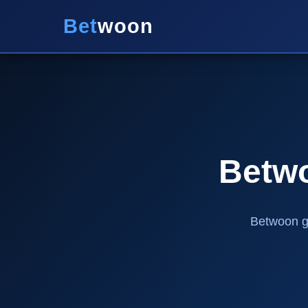
Bet
woon
Betw
Betwoon gü