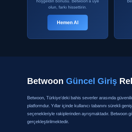
hoşgeldin bonusu. Betwoon'a üye
Be
olun, farkı hissettirin.
Hemen Al
Betwoon
Güncel Giriş
Reh
Betwoon, Türkiye'deki bahis severler arasında güvenilir
platformdur. Yıllar içinde kullanıcı tabanını sürekli ge
seçenekleriyle rakiplerinden ayrışmaktadır. Betwoon gir
gerçekleştirilmektedir.