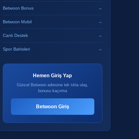
Betwoon Bonus
Betwoon Mobil
Canlı Destek
Spor Bahisleri
Hemen Giriş Yap
Güncel Betwoon adresine tek tıkla ulaş,
bonusu kaçırma
Betwoon Giriş