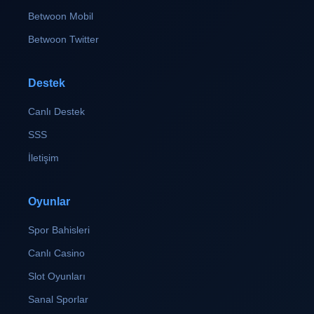
Betwoon Mobil
Betwoon Twitter
Destek
Canlı Destek
SSS
İletişim
Oyunlar
Spor Bahisleri
Canlı Casino
Slot Oyunları
Sanal Sporlar