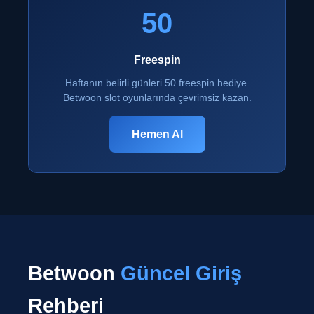
50
Freespin
Haftanın belirli günleri 50 freespin hediye.
Betwoon slot oyunlarında çevrimsiz kazan.
Hemen Al
Betwoon
Güncel Giriş
Rehberi