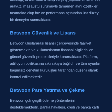
arayüz, masaüstü sürümüyle tamamen aynı özellikleri
taşımakta olup hız ve performans açısından üst düzey
bir deneyim sunmaktadır.
Betwoon Güvenlik ve Lisans
Betwoon uluslararası lisansı çerçevesinde faaliyet
göstermekte ve kullanıcılarının finansal bilgilerini en
güncel güvenlik protokolleriyle korumaktadır. Platform,
adil oyun politikasına sıkı sıkıya bağlıdır ve tüm oyunlar
bağımsız denetim kuruluşları tarafından düzenli olarak
kontrol edilmektedir.
Betwoon Para Yatırma ve Çekme
Betwoon çok çeşitli ödeme yöntemlerini
desteklemektedir. Banka havalesi, kredi ve banka kartı