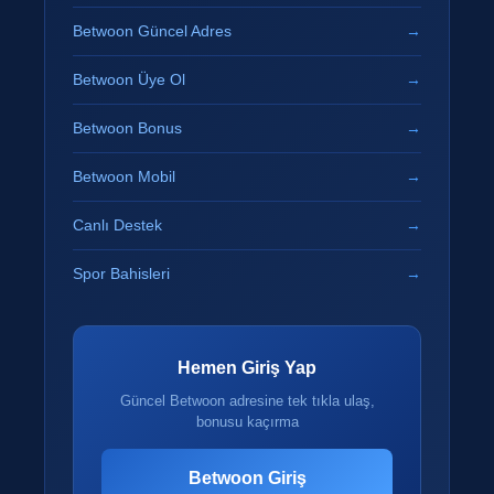
Betwoon Güncel Adres
Betwoon Üye Ol
Betwoon Bonus
Betwoon Mobil
Canlı Destek
Spor Bahisleri
Hemen Giriş Yap
Güncel Betwoon adresine tek tıkla ulaş,
bonusu kaçırma
Betwoon Giriş