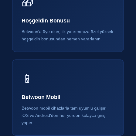
🎁
Hoşgeldin Bonusu
Betwoon'a üye olun, ilk yatırımınıza özel yüksek
hoşgeldin bonusundan hemen yararlanın.
📱
Betwoon Mobil
Betwoon mobil cihazlarla tam uyumlu çalışır.
iOS ve Android'den her yerden kolayca giriş
yapın.