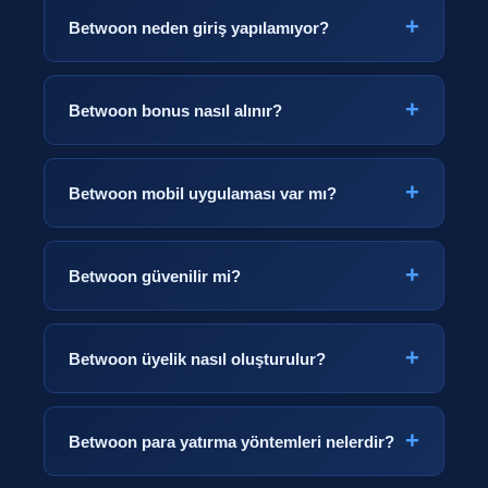
tarayıcınıza yazın, kullanıcı adı ve şifrenizle
Betwoon neden giriş yapılamıyor?
oturum açın.
Betwoon'a erişim sorunu yaşıyorsanız güncel
adres değişmiş olabilir. Güncel adres için sitemizi
Betwoon bonus nasıl alınır?
takip edin.
Betwoon'da üyelik sonrası hoşgeldin bonusu
otomatik olarak tanımlanır. Detaylar için bonuslar
Betwoon mobil uygulaması var mı?
sayfasını inceleyin.
Betwoon mobil uyumlu bir platformdur. Tarayıcı
üzerinden mobil cihazlardan kolayca erişebilirsiniz.
Betwoon güvenilir mi?
Betwoon lisanslı bir platform olarak güvenli
altyapıyla hizmet vermektedir.
Betwoon üyelik nasıl oluşturulur?
Betwoon güncel adresine girerek üye ol butonuna
tıklayın, bilgilerinizi doldurun ve hesabınızı
Betwoon para yatırma yöntemleri nelerdir?
oluşturun.