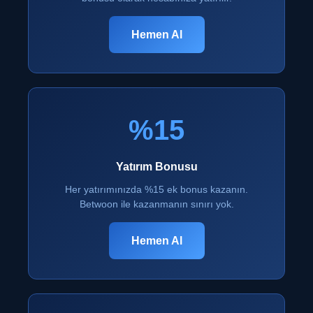
Hemen Al
%15
Yatırım Bonusu
Her yatırımınızda %15 ek bonus kazanın.
Betwoon ile kazanmanın sınırı yok.
Hemen Al