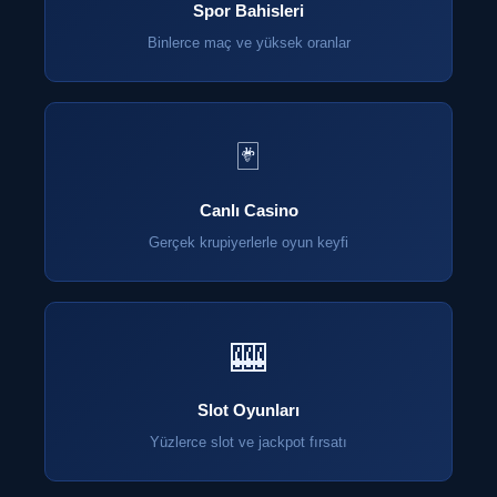
Spor Bahisleri
Binlerce maç ve yüksek oranlar
🃏
Canlı Casino
Gerçek krupiyerlerle oyun keyfi
🎰
Slot Oyunları
Yüzlerce slot ve jackpot fırsatı