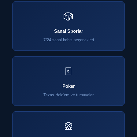
🎲
Sanal Sporlar
7/24 sanal bahis seçenekleri
🃏
Poker
Texas Hold'em ve turnuvalar
🎡