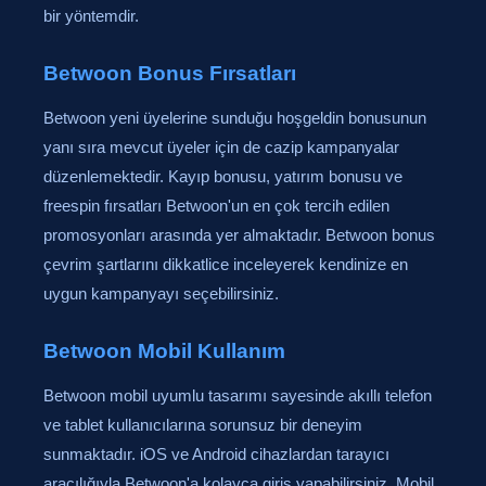
bir yöntemdir.
Betwoon Bonus Fırsatları
Betwoon yeni üyelerine sunduğu hoşgeldin bonusunun
yanı sıra mevcut üyeler için de cazip kampanyalar
düzenlemektedir. Kayıp bonusu, yatırım bonusu ve
freespin fırsatları Betwoon'un en çok tercih edilen
promosyonları arasında yer almaktadır. Betwoon bonus
çevrim şartlarını dikkatlice inceleyerek kendinize en
uygun kampanyayı seçebilirsiniz.
Betwoon Mobil Kullanım
Betwoon mobil uyumlu tasarımı sayesinde akıllı telefon
ve tablet kullanıcılarına sorunsuz bir deneyim
sunmaktadır. iOS ve Android cihazlardan tarayıcı
aracılığıyla Betwoon'a kolayca giriş yapabilirsiniz. Mobil