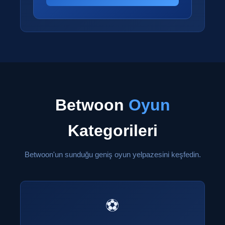
Betwoon
Oyun
Kategorileri
Betwoon'un sunduğu geniş oyun yelpazesini keşfedin.
⚽