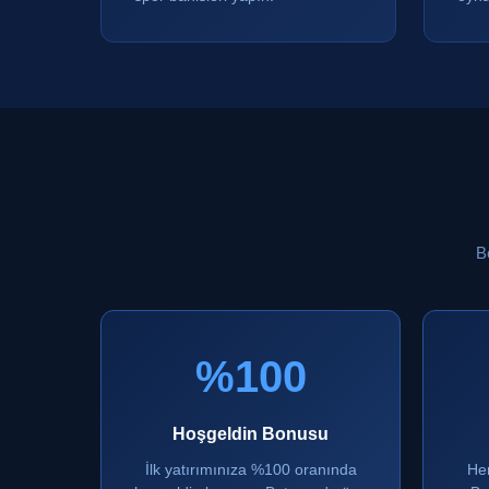
B
%100
Hoşgeldin Bonusu
İlk yatırımınıza %100 oranında
Her