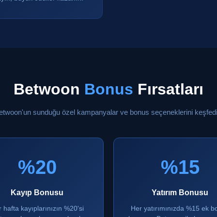
Betwoon
Bonus
Fırsatları
etwoon'un sunduğu özel kampanyalar ve bonus seçeneklerini keşfedi
%20
%15
Kayıp Bonusu
Yatırım Bonusu
 hafta kayıplarınızın %20'si
Her yatırımınızda %15 ek b