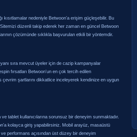
ı kısıtlamalar nedeniyle Betwoon'a erişim güçleşebilir. Bu
. Sitemizi düzenli takip ederek her zaman en güncel Betwoon
larının çözümünde sıklıkla başvurulan etkili bir yöntemdir.
yanı sıra mevcut üyeler için de cazip kampanyalar
pin fırsatları Betwoon'un en çok tercih edilen
çevrim şartlarını dikkatlice inceleyerek kendinize en uygun
 ve tablet kullanıcılarına sorunsuz bir deneyim sunmaktadır.
n'a kolayca giriş yapabilirsiniz. Mobil arayüz, masaüstü
z ve performans açısından üst düzey bir deneyim