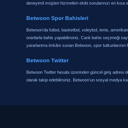
deneyimli müşteri hizmetleri ekibi sorularınızı en kısa 
Betwoon Spor Bahisleri
Betwoon'da futbol, basketbol, voleybol, tenis, amerika
oranlarla bahis yapabilirsiniz. Canlı bahis seçeneği 
yararlanma imkânı sunan Betwoon, spor tutkunlarının fav
Betwoon Twitter
Betwoon Twitter hesabı üzerinden güncel giriş adresi de
olarak takip edebilirsiniz. Betwoon'un sosyal medya kana