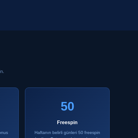
n.
50
Freespin
onus
Haftanın belirli günleri 50 freespin