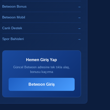
Betwoon Bonus
Betwoon Mobil
Canlı Destek
Spor Bahisleri
Hemen Giriş Yap
Güncel Betwoon adresine tek tıkla ulaş,
bonusu kaçırma
Betwoon Giriş