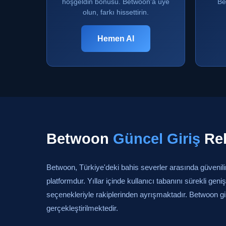
hoşgeldin bonusu. Betwoon'a üye
Be
olun, farkı hissettirin.
Hemen Al
Betwoon
Güncel Giriş
Reh
Betwoon, Türkiye'deki bahis severler arasında güvenilir
platformdur. Yıllar içinde kullanıcı tabanını sürekli ge
seçenekleriyle rakiplerinden ayrışmaktadır. Betwoon gir
gerçekleştirilmektedir.