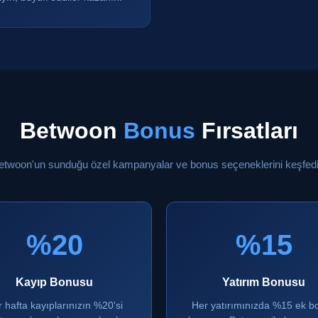
Betwoon
Bonus
Fırsatları
etwoon'un sunduğu özel kampanyalar ve bonus seçeneklerini keşfedi
%20
%15
Kayıp Bonusu
Yatırım Bonusu
 hafta kayıplarınızın %20'si
Her yatırımınızda %15 ek b