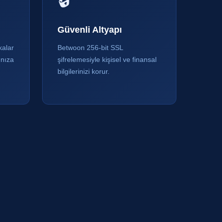
Güvenli Altyapı
kalar
Betwoon 256-bit SSL
ınıza
şifrelemesiyle kişisel ve finansal
bilgilerinizi korur.