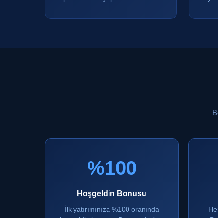
B
%100
Hoşgeldin Bonusu
İlk yatırımınıza %100 oranında
Her