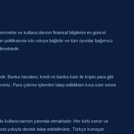
rmekte ve kullanıcılarının finansal bilgilerini en güncel
un politikasına sıkı sıkıya bağlıdır ve tüm oyunlar bağımsız
ilmektedir.
. Banka havalesi, kredi ve banka kartı ile kripto para gibi
rsiniz. Para çekme işlemleri talep edildikten kısa süre sonra
e kullanıcılarının yanında olmaktadır. Her türlü sorun ve
osta yoluyla destek talep edebilirsiniz. Türkçe konuşan