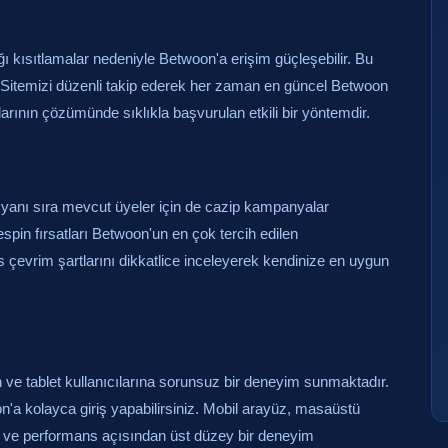
ı kısıtlamalar nedeniyle Betwoon'a erişim güçleşebilir. Bu
. Sitemizi düzenli takip ederek her zaman en güncel Betwoon
larının çözümünde sıklıkla başvurulan etkili bir yöntemdir.
yanı sıra mevcut üyeler için de cazip kampanyalar
pin fırsatları Betwoon'un en çok tercih edilen
çevrim şartlarını dikkatlice inceleyerek kendinize en uygun
 ve tablet kullanıcılarına sorunsuz bir deneyim sunmaktadır.
n'a kolayca giriş yapabilirsiniz. Mobil arayüz, masaüstü
z ve performans açısından üst düzey bir deneyim