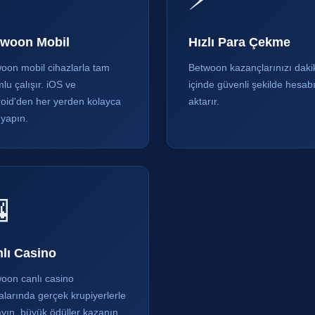
twoon Mobil
Hızlı Para Çekme
oon mobil cihazlarla tam
Betwoon kazançlarınızı daki
lu çalışır. iOS ve
içinde güvenli şekilde hesab
oid'den her yerden kolayca
aktarır.
 yapın.

lı Casino
oon canlı casino
larında gerçek krupiyerlerle
yın, büyük ödüller kazanın.