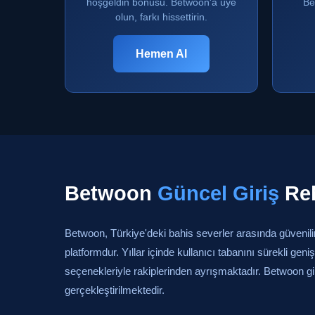
hoşgeldin bonusu. Betwoon'a üye
Be
olun, farkı hissettirin.
Hemen Al
Betwoon
Güncel Giriş
Reh
Betwoon, Türkiye'deki bahis severler arasında güvenilir
platformdur. Yıllar içinde kullanıcı tabanını sürekli ge
seçenekleriyle rakiplerinden ayrışmaktadır. Betwoon gir
gerçekleştirilmektedir.