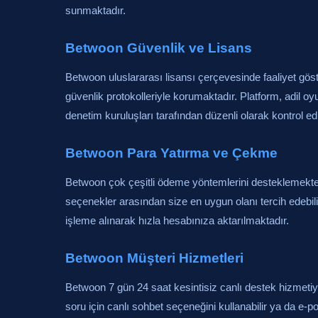
sunmaktadır.
Betwoon Güvenlik ve Lisans
Betwoon uluslararası lisansı çerçevesinde faaliyet göste
güvenlik protokolleriyle korumaktadır. Platform, adil oy
denetim kuruluşları tarafından düzenli olarak kontrol ed
Betwoon Para Yatırma ve Çekme
Betwoon çok çeşitli ödeme yöntemlerini desteklemektedir
seçenekler arasından size en uygun olanı tercih edebili
işleme alınarak hızla hesabınıza aktarılmaktadır.
Betwoon Müşteri Hizmetleri
Betwoon 7 gün 24 saat kesintisiz canlı destek hizmetiyl
soru için canlı sohbet seçeneğini kullanabilir ya da e-p