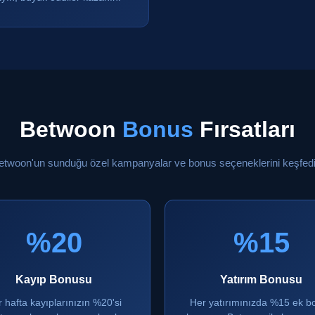
Betwoon
Bonus
Fırsatları
etwoon'un sunduğu özel kampanyalar ve bonus seçeneklerini keşfedi
%20
%15
Kayıp Bonusu
Yatırım Bonusu
 hafta kayıplarınızın %20'si
Her yatırımınızda %15 ek b