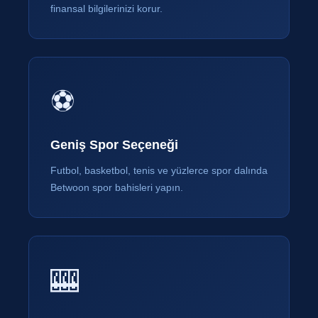
finansal bilgilerinizi korur.
⚽
Geniş Spor Seçeneği
Futbol, basketbol, tenis ve yüzlerce spor dalında
Betwoon spor bahisleri yapın.
🎰