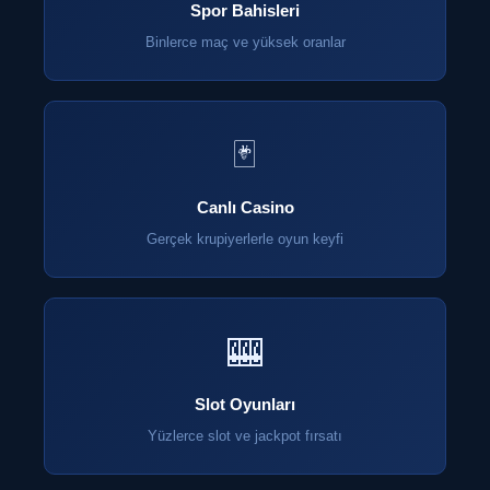
Spor Bahisleri
Binlerce maç ve yüksek oranlar
🃏
Canlı Casino
Gerçek krupiyerlerle oyun keyfi
🎰
Slot Oyunları
Yüzlerce slot ve jackpot fırsatı