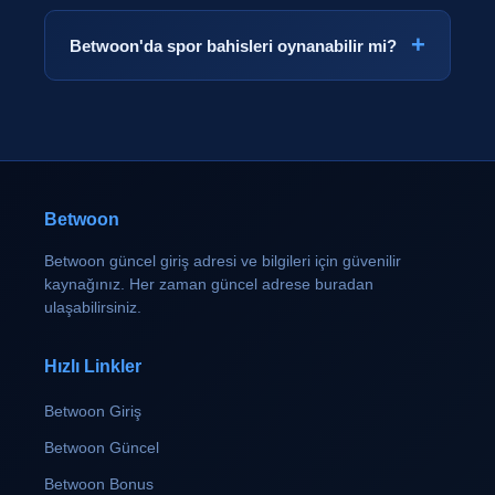
Betwoon yasal kısıtlamalar nedeniyle zaman
zaman adres değişikliğine gidebilmektedir. Güncel
Betwoon'da spor bahisleri oynanabilir mi?
adrese her zaman sitemizden ulaşabilirsiniz.
Betwoon geniş spor bahisleri seçeneği
sunmaktadır. Futbol, basketbol, tenis ve daha
fazlası için bahis yapabilirsiniz.
Betwoon
Betwoon güncel giriş adresi ve bilgileri için güvenilir
kaynağınız. Her zaman güncel adrese buradan
ulaşabilirsiniz.
Hızlı Linkler
Betwoon Giriş
Betwoon Güncel
Betwoon Bonus