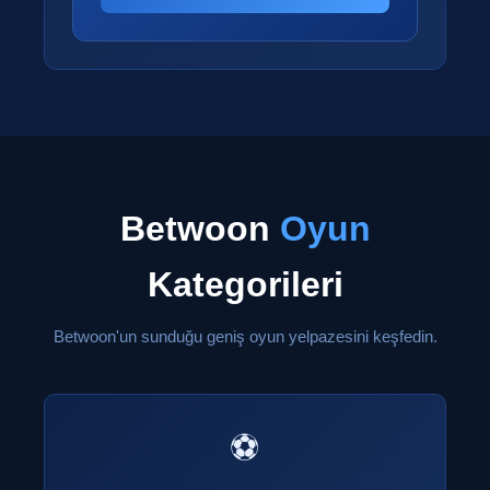
Betwoon
Oyun
Kategorileri
Betwoon'un sunduğu geniş oyun yelpazesini keşfedin.
⚽