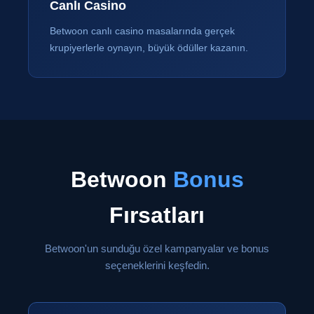
Canlı Casino
Betwoon canlı casino masalarında gerçek
krupiyerlerle oynayın, büyük ödüller kazanın.
Betwoon
Bonus
Fırsatları
Betwoon'un sunduğu özel kampanyalar ve bonus
seçeneklerini keşfedin.