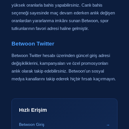
yüksek oranlarla bahis yapabilirsiniz. Canlı bahis
seçeneği sayesinde maç devam ederken anlık değişen
oranlardan yararlanma imkânı sunan Betwoon, spor
tutkunlarının favori adresi haline gelmiştir.
Betwoon Twitter
Betwoon Twitter hesabı üzerinden güncel giriş adresi
değişikliklerini, kampanyaları ve özel promosyonları
anlık olarak takip edebilirsiniz. Betwoon'un sosyal
medya kanallarını takip ederek hiçbir fırsatı kaçırmayın.
Hızlı Erişim
Betwoon Giriş