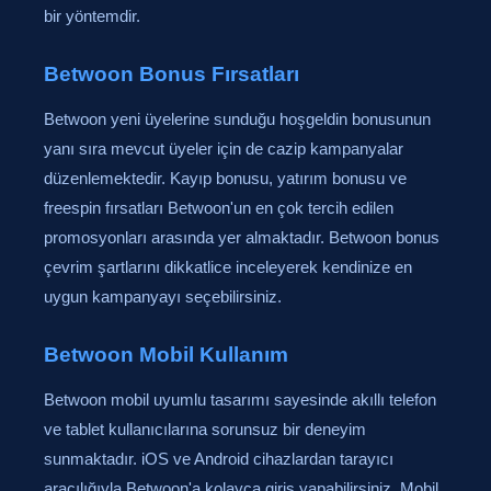
bir yöntemdir.
Betwoon Bonus Fırsatları
Betwoon yeni üyelerine sunduğu hoşgeldin bonusunun
yanı sıra mevcut üyeler için de cazip kampanyalar
düzenlemektedir. Kayıp bonusu, yatırım bonusu ve
freespin fırsatları Betwoon'un en çok tercih edilen
promosyonları arasında yer almaktadır. Betwoon bonus
çevrim şartlarını dikkatlice inceleyerek kendinize en
uygun kampanyayı seçebilirsiniz.
Betwoon Mobil Kullanım
Betwoon mobil uyumlu tasarımı sayesinde akıllı telefon
ve tablet kullanıcılarına sorunsuz bir deneyim
sunmaktadır. iOS ve Android cihazlardan tarayıcı
aracılığıyla Betwoon'a kolayca giriş yapabilirsiniz. Mobil